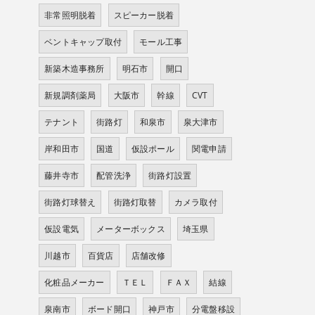
非常照明脱着
スピーカー脱着
ベントキャップ取付
モール工事
新築木造事務所
明石市
開口
新規調剤薬局
大阪市
幹線
CVT
テナント
街路灯
和泉市
泉大津市
岸和田市
国道
仮設ポール
関電申請
藤井寺市
配管洗浄
街路灯設置
街路灯球替え
街路灯取替
カメラ取付
仮設電気
メーターボックス
埼玉県
川越市
百貨店
店舗改修
化粧品メーカー
ＴＥＬ
ＦＡＸ
結線
泉南市
ボード開口
神戸市
分電盤移設