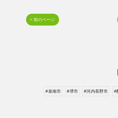
< 前のページ
#泉南市
#堺市
#河内長野市
#