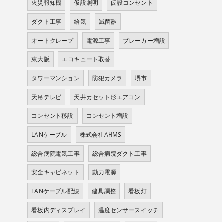
火災報知機
仮設照明
仮設コンセント
ダクト工事
給気
滅菌器
オートクレープ
電源工事
ブレーカー増設
東大阪
エコキュート取替
タワーマンション
防犯カメラ
堺市
天吊テレビ
天井カセット形エアコン
コンセント移設
コンセント増設
LANケーブル
株式会社AHMS
総合病院電気工事
総合病院ダクト工事
安全キャビネット
動力電源
LANケーブル配線
建具調整
看板灯
看板内ディスプレイ
温度センサースイッチ