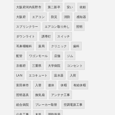
大阪府河内長野市
第二新卒
安い
依頼
大阪府
エアコン
防災
消防
感知器
スプリンクラー
エアコン取り外し
照明
ダウンライト
誘導灯
スイッチ
耳鼻咽喉科
薬局
クリニック
歯科
配管
ワゴンモール
店舗
ジム
京都府
三重県
大学病院
コンセント
LAN
エコキュート
温水器
入荷
富田林市
入替
連休
休暇
有給休暇
照明器具
換気扇
アンテナ工事
総合病院
ブレーカー取替
空調電源工事
公共工事
木造
調剤薬局