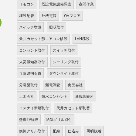
リモコン
既設電気設備調査
夜間作業
埋設配管
外機電源
OAフロア
スイッチ増設
照明取付
天井カセット形エアコン移設
LAN移設
コンセント取付
スイッチ取付
火災報知器取付
シーリング取付
兵庫県明石市
ダウンライト取付
分電盤取付
漏電調査
食品会社
土木会社
防水コンセント
新規診療所
ロスナイ新規取付
天井カセット形取替
壁掛TV移設
給気グリル取付
換気グリル取付
配線
仕込み
照明脱着