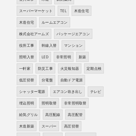
スーパーマーケット
TEL
木造住宅
木造住宅
ルームエアコン
株式会社アームズ
パッケージエアコン
役所工事
幹線入替
マンション
照明入替
LED
非常照明
新築
一軒家
防災工事
火災報知器
定期点検
低圧切替
分電盤
自動ドア電源
シャッター電源
エアコン吹き出し
テレビ
埋込照明
照明取替
非常照明取替
給気グリル
高圧配線
高圧配管
木造新築
スーパー
高圧切替