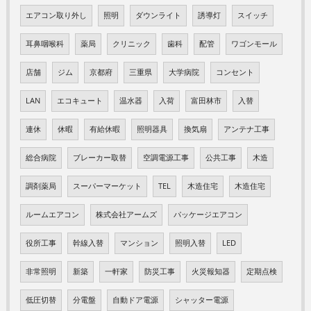
エアコン取り外し
照明
ダウンライト
誘導灯
スイッチ
耳鼻咽喉科
薬局
クリニック
歯科
配管
ワゴンモール
店舗
ジム
京都府
三重県
大学病院
コンセント
LAN
エコキュート
温水器
入荷
富田林市
入替
連休
休暇
有給休暇
照明器具
換気扇
アンテナ工事
総合病院
ブレーカー取替
空調電源工事
公共工事
木造
調剤薬局
スーパーマーケット
TEL
木造住宅
木造住宅
ルームエアコン
株式会社アームズ
パッケージエアコン
役所工事
幹線入替
マンション
照明入替
LED
非常照明
新築
一軒家
防災工事
火災報知器
定期点検
低圧切替
分電盤
自動ドア電源
シャッター電源