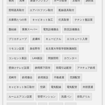
夜間
高車
新築マンション
ポール取替
京都市
調剤室
照明器具取付
エアパスファン取付
配線器具取付
兵庫県たつの市
キャビネット加工
灯具取替
テナント盤設置
盤結線
業務スーパー
電気設備撤去
防災設備撤去
プリカチューブ
皮膚科
キューピクル
エコキュート入替
リモコン設置
泉佐野市
名古屋大学医学部附属病院
コンセント新設
LAN新設
間接照明
カウンター
壁掛けテレビ設置
静岡県下田市
弱電引込配管
アマチュア鉄塔
尼崎市
鉄塔撤去
鉄塔新設
不動産屋
空調配管
キャビネット加工取付
空調
電気配線
電気配管
外部貫通
ルームエアコン設置
管理マンション
洗濯パン
排気グリル