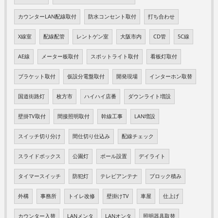
カウンターLAN配線取付
防水コンセント取付
打ち合わせ
X線室
配線配管
レントゲン室
大阪市内
CD管
5C線
AE線
メーター板取付
スポットライト取付
看板灯取付
ブラケット取付
仮設分電盤取付
開発現場
インターホン取替
国道街路灯
枚方市
ハイハイ店番
ダウンライト増設
壁掛TV取付
間接照明取付
幹線工事
LAN増設
スイッチ切り分け
間仕切り仕込み
配線チェック
スライドボックス
公園灯
ポール設置
デイライト
タイマースイッチ
防犯灯
テレビアンテナ
ブロック積み
外構
事務所
トイレ改修
壁掛けTV
車屋
仕上げ
カウンター入替
LANメンタ
LANオンタ
照明器具取替