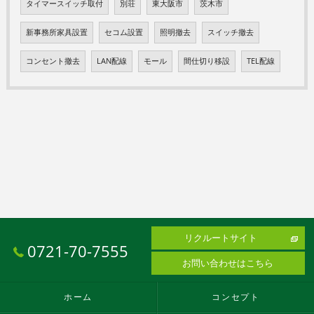
タイマースイッチ取付
別荘
東大阪市
茨木市
新事務所家具設置
セコム設置
照明撤去
スイッチ撤去
コンセント撤去
LAN配線
モール
間仕切り移設
TEL配線
リクルートサイト
0721-70-7555
お問い合わせはこちら
ホーム
コンセプト