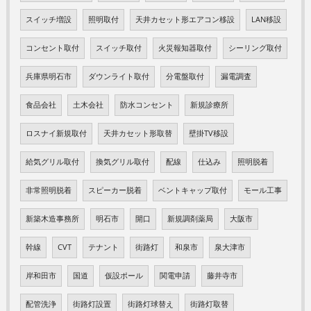
スイッチ増設
照明取付
天井カセット形エアコン移設
LAN移設
コンセント取付
スイッチ取付
火災報知器取付
シーリング取付
兵庫県明石市
ダウンライト取付
分電盤取付
漏電調査
食品会社
土木会社
防水コンセント
新規診療所
ロスナイ新規取付
天井カセット形取替
壁掛TV移設
給気グリル取付
換気グリル取付
配線
仕込み
照明脱着
非常照明脱着
スピーカー脱着
ベントキャップ取付
モール工事
新築木造事務所
明石市
開口
新規調剤薬局
大阪市
幹線
CVT
テナント
街路灯
和泉市
泉大津市
岸和田市
国道
仮設ポール
関電申請
藤井寺市
配管洗浄
街路灯設置
街路灯球替え
街路灯取替