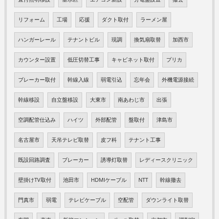
リフォーム
工場
応援
ダクト取付
ラーメン屋
ハンガーレール
テナントビル
現調
換気扇取替
加西市
カウンター設置
低圧切替工事
キャビネット取付
プリカ
ブレーカー取付
幹線入線
弱電引込
忘年会
外機電源接続
幹線移設
自立盤移設
大東市
南あわじ市
出張
空調配管仕込み
ハイツ
外部配管
盤取付
津島市
名古屋市
天吊テレビ取替
皮フ科
テナント工事
既設回路調査
ブレーカー
誘導灯取替
レディースクリニック
壁掛けTV取付
池田市
HDMIケーブル
NTT
幹線撤去
門真市
弱電
テレビケーブル
空配管
ダウンライト取替