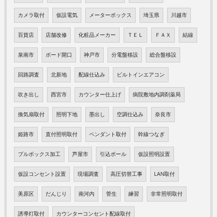
カメラ取付
仮設電気
メーターボックス
埼玉県
川越市
百貨店
店舗改修
化粧品メーカー
ＴＥＬ
ＦＡＸ
結線
泉南市
ボード開口
神戸市
分電盤移設
総合盤移設
回路調査
北新地
配線仕込み
ビルトインエアコン
吹き出し
西宮市
カウンター仕上げ
病院敷地内調剤薬局
換気扇取付
照明下地
墨出し
空調仕込み
奈良市
姫路市
直付照明取付
ペンダント取付
幹線つなぎ
プルボックス加工
芦屋市
引込ポール
仮設照明設置
仮設コンセント設置
現場調査
高圧切替工事
LAN取付
美原区
だんじり
南河内
菅生
練習
非常照明取付
誘導灯取付
カウンターコンセント配線取付