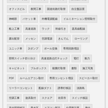
オフィスビル
夜間工事
国道街路灯取替
自立盤設置
神崎郡
バケット車
外機電源配線
イルミネーション照明取付
船上工事
高速道路
ラック
幹線引き
器具線配線
露出配管
メッセン
空調電源
きんでん
ローリング
ユニック車
2tダンプ
ポール交換
専用回路増設
照明スイッチ切り分け
高速道路点灯チェック
電灯
動力
キャビネット
プルボックス
殺菌灯取替
書類
施工写真
PDF
ルームエアコン取付
専用コンセント増設
スピーカー取付
リーラーコンセント
配線ダクト
誘導灯移設
淡路島
空調工事
遊具取付
スクエア
吹田市
スイッチ移設
直付照明移設
垂水区
エアコン新設
分電盤設置
撤去