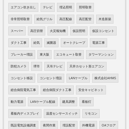
エアコン吹き出し
テレビ
埋込照明
照明取替
非常照明取替
給気グリル
高圧配線
高圧配管
木造新築
スーパー
高圧切替
火災報知機
仮設照明
仮設コンセント
ダクト工事
給気
滅菌器
オートクレープ
電源工事
ブレーカー増設
東大阪
エコキュート取替
タワーマンション
防犯カメラ
堺市
天吊テレビ
天井カセット形エアコン
コンセント移設
コンセント増設
LANケーブル
株式会社AHMS
総合病院電気工事
総合病院ダクト工事
安全キャビネット
動力電源
LANケーブル配線
建具調整
看板灯
看板内ディスプレイ
温度センサースイッチ
リモコン
既設電気設備調査
夜間作業
埋設配管
外機電源
OAフロア