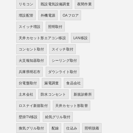
リモコン
既設電気設備調査
夜間作業
埋設配管
外機電源
OAフロア
スイッチ増設
照明取付
天井カセット形エアコン移設
LAN移設
コンセント取付
スイッチ取付
火災報知器取付
シーリング取付
兵庫県明石市
ダウンライト取付
分電盤取付
漏電調査
食品会社
土木会社
防水コンセント
新規診療所
ロスナイ新規取付
天井カセット形取替
壁掛TV移設
給気グリル取付
換気グリル取付
配線
仕込み
照明脱着