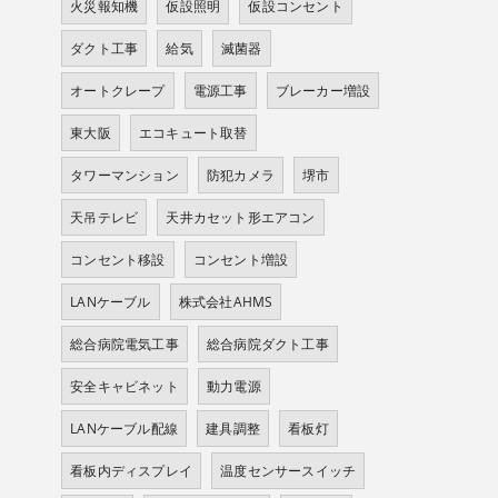
火災報知機
仮設照明
仮設コンセント
ダクト工事
給気
滅菌器
オートクレープ
電源工事
ブレーカー増設
東大阪
エコキュート取替
タワーマンション
防犯カメラ
堺市
天吊テレビ
天井カセット形エアコン
コンセント移設
コンセント増設
LANケーブル
株式会社AHMS
総合病院電気工事
総合病院ダクト工事
安全キャビネット
動力電源
LANケーブル配線
建具調整
看板灯
看板内ディスプレイ
温度センサースイッチ