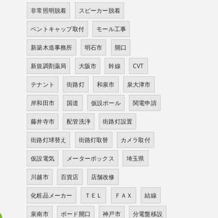
非常照明脱着
スピーカー脱着
ベントキャップ取付
モール工事
新築木造事務所
明石市
開口
新規調剤薬局
大阪市
幹線
CVT
テナント
街路灯
和泉市
泉大津市
岸和田市
国道
仮設ポール
関電申請
藤井寺市
配管洗浄
街路灯設置
街路灯球替え
街路灯取替
カメラ取付
仮設電気
メーターボックス
埼玉県
川越市
百貨店
店舗改修
化粧品メーカー
ＴＥＬ
ＦＡＸ
結線
泉南市
ボード開口
神戸市
分電盤移設