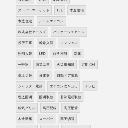
スーパーマーケット
TEL
木造住宅
木造住宅
ルームエアコン
株式会社アームズ
パッケージエアコン
役所工事
幹線入替
マンション
照明入替
LED
非常照明
新築
一軒家
防災工事
火災報知器
定期点検
低圧切替
分電盤
自動ドア電源
シャッター電源
エアコン吹き出し
テレビ
埋込照明
照明取替
非常照明取替
給気グリル
高圧配線
高圧配管
木造新築
スーパー
高圧切替