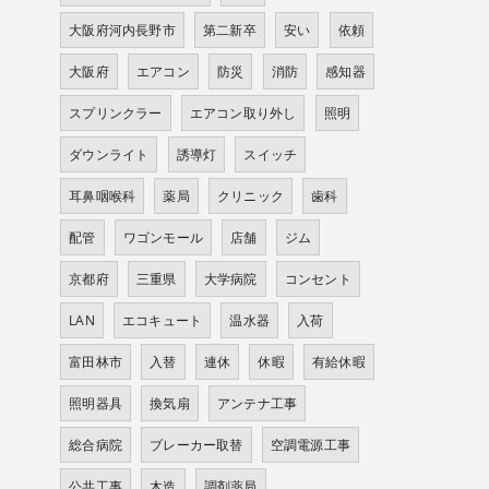
大阪府河内長野市
第二新卒
安い
依頼
大阪府
エアコン
防災
消防
感知器
スプリンクラー
エアコン取り外し
照明
ダウンライト
誘導灯
スイッチ
耳鼻咽喉科
薬局
クリニック
歯科
配管
ワゴンモール
店舗
ジム
京都府
三重県
大学病院
コンセント
LAN
エコキュート
温水器
入荷
富田林市
入替
連休
休暇
有給休暇
照明器具
換気扇
アンテナ工事
総合病院
ブレーカー取替
空調電源工事
公共工事
木造
調剤薬局