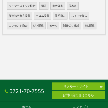
タイマースイッチ取付
別荘
東大阪市
茨木市
新事務所家具設置
セコム設置
照明撤去
スイッチ撤去
コンセント撤去
LAN配線
モール
間仕切り移設
TEL配線
リクルートサイト
0721-70-7555
お問い合わせはこちら
ホーム
コンセプト