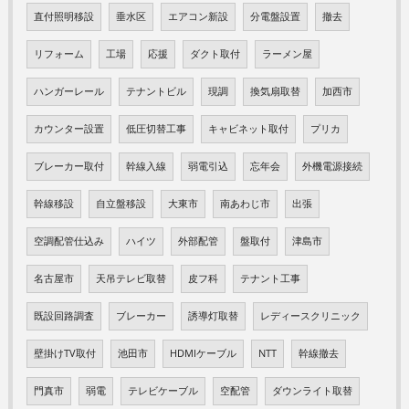
直付照明移設
垂水区
エアコン新設
分電盤設置
撤去
リフォーム
工場
応援
ダクト取付
ラーメン屋
ハンガーレール
テナントビル
現調
換気扇取替
加西市
カウンター設置
低圧切替工事
キャビネット取付
プリカ
ブレーカー取付
幹線入線
弱電引込
忘年会
外機電源接続
幹線移設
自立盤移設
大東市
南あわじ市
出張
空調配管仕込み
ハイツ
外部配管
盤取付
津島市
名古屋市
天吊テレビ取替
皮フ科
テナント工事
既設回路調査
ブレーカー
誘導灯取替
レディースクリニック
壁掛けTV取付
池田市
HDMIケーブル
NTT
幹線撤去
門真市
弱電
テレビケーブル
空配管
ダウンライト取替