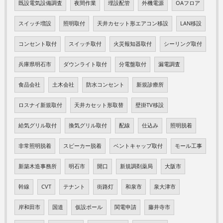
既設電気設備調査
夜間作業
埋設配管
外機電源
OAフロア
スイッチ増設
照明取付
天井カセット形エアコン移設
LAN移設
コンセント取付
スイッチ取付
火災報知器取付
シーリング取付
兵庫県明石市
ダウンライト取付
分電盤取付
漏電調査
食品会社
土木会社
防水コンセント
新規診療所
ロスナイ新規取付
天井カセット形取替
壁掛TV移設
給気グリル取付
換気グリル取付
配線
仕込み
照明脱着
非常照明脱着
スピーカー脱着
ベントキャップ取付
モール工事
新築木造事務所
明石市
開口
新規調剤薬局
大阪市
幹線
CVT
テナント
街路灯
和泉市
泉大津市
岸和田市
国道
仮設ポール
関電申請
藤井寺市