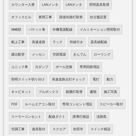
カウンター入替
LANメンタ
LANオンタ
照明器具取替
オフィスビル
夜間工事
国道街路灯取替
自立盤設置
神崎郡
バケット車
外機電源配線
イルミネーション照明取付
船上工事
高速道路
ラック
幹線引き
器具線配線
露出配管
メッセン
空調電源
きんでん
ローリング
ユニック車
2tダンプ
ポール交換
専用回路増設
照明スイッチ切り分け
高速道路点灯チェック
電灯
動力
キャビネット
プルボックス
殺菌灯取替
書類
施工写真
PDF
ルームエアコン取付
専用コンセント増設
スピーカー取付
リーラーコンセント
配線ダクト
誘導灯移設
淡路島
空調工事
遊具取付
スクエア
吹田市
スイッチ移設