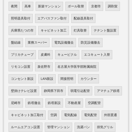
夜間
高車
新築マンション
ポール取替
京都市
調剤室
照明器具取付
エアパスファン取付
配線器具取付
兵庫県たつの市
キャビネット加工
灯具取替
テナント盤設置
盤結線
業務スーパー
電気設備撤去
防災設備撤去
プリカチューブ
皮膚科
キューピクル
エコキュート入替
リモコン設置
泉佐野市
名古屋大学医学部附属病院
コンセント新設
LAN新設
間接照明
カウンター
壁掛けテレビ設置
静岡県下田市
弱電引込配管
アマチュア鉄塔
尼崎市
鉄塔撤去
鉄塔新設
不動産屋
空調配管
キャビネット加工取付
空調
電気配線
電気配管
外部貫通
ルームエアコン設置
管理マンション
洗濯パン
排気グリル