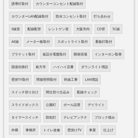
誘導灯取付
カウンターコンセント配線取付
カウンターLAN配線取付
防水コンセント取付
打ち合わせ
X線室
配線配管
レントゲン室
大阪市内
CD管
5C線
AE線
メーター板取付
スポットライト取付
看板灯取付
ブラケット取付
仮設分電盤取付
開発現場
インターホン取替
国道街路灯
枚方市
ハイハイ店番
ダウンライト増設
壁掛TV取付
間接照明取付
幹線工事
LAN増設
スイッチ切り分け
間仕切り仕込み
配線チェック
スライドボックス
公園灯
ポール設置
デイライト
タイマースイッチ
防犯灯
テレビアンテナ
ブロック積み
外構
事務所
トイレ改修
壁掛けTV
車屋
仕上げ