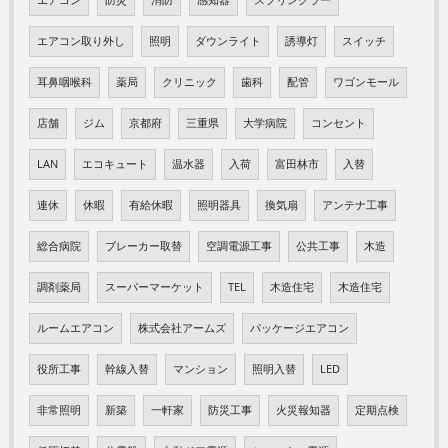
エアコン取り外し
照明
ダウンライト
誘導灯
スイッチ
耳鼻咽喉科
薬局
クリニック
歯科
配管
ワゴンモール
店舗
ジム
京都府
三重県
大学病院
コンセント
LAN
エコキュート
温水器
入荷
富田林市
入替
連休
休暇
有給休暇
照明器具
換気扇
アンテナ工事
総合病院
ブレーカー取替
空調電源工事
公共工事
木造
調剤薬局
スーパーマーケット
TEL
木造住宅
木造住宅
ルームエアコン
株式会社アームズ
パッケージエアコン
役所工事
幹線入替
マンション
照明入替
LED
非常照明
新築
一軒家
防災工事
火災報知器
定期点検