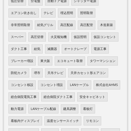
低圧切替
分電盤
自動ドア電源
シャッター電源
エアコン吹き出し
テレビ
埋込照明
照明取替
非常照明取替
給気グリル
高圧配線
高圧配管
木造新築
スーパー
高圧切替
火災報知機
仮設照明
仮設コンセント
ダクト工事
給気
滅菌器
オートクレープ
電源工事
ブレーカー増設
東大阪
エコキュート取替
タワーマンション
防犯カメラ
堺市
天吊テレビ
天井カセット形エアコン
コンセント移設
コンセント増設
LANケーブル
株式会社AHMS
総合病院電気工事
総合病院ダクト工事
安全キャビネット
動力電源
LANケーブル配線
建具調整
看板灯
看板内ディスプレイ
温度センサースイッチ
リモコン