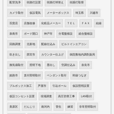
配管洗浄
街路灯設置
街路灯球替え
街路灯取替
カメラ取付
仮設電気
メーターボックス
埼玉県
川越市
百貨店
店舗改修
化粧品メーカー
ＴＥＬ
ＦＡＸ
結線
泉南市
ボード開口
神戸市
分電盤移設
総合盤移設
回路調査
北新地
配線仕込み
ビルトインエアコン
吹き出し
西宮市
カウンター仕上げ
病院敷地内調剤薬局
換気扇取付
照明下地
墨出し
空調仕込み
奈良市
姫路市
直付照明取付
ペンダント取付
幹線つなぎ
プルボックス加工
芦屋市
引込ポール
仮設照明設置
仮設コンセント設置
現場調査
高圧切替工事
LAN取付
美原区
だんじり
南河内
菅生
練習
非常照明取付