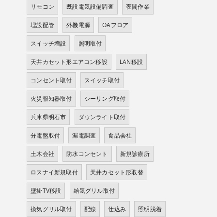
リモコン
既設電気設備調査
夜間作業
埋設配管
外機電源
OAフロア
スイッチ増設
照明取付
天井カセット形エアコン移設
LAN移設
コンセント取付
スイッチ取付
火災報知器取付
シーリング取付
兵庫県明石市
ダウンライト取付
分電盤取付
漏電調査
食品会社
土木会社
防水コンセント
新規診療所
ロスナイ新規取付
天井カセット形取替
壁掛TV移設
給気グリル取付
換気グリル取付
配線
仕込み
照明脱着