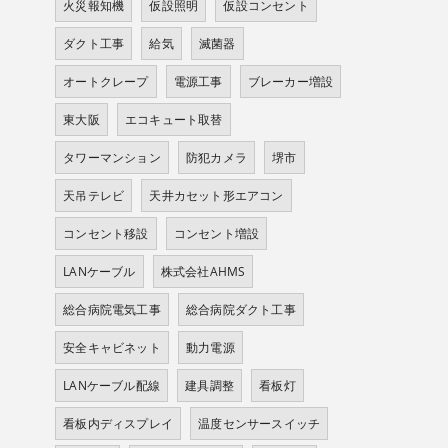
火災報知機
仮設照明
仮設コンセント
ダクト工事
給気
滅菌器
オートクレープ
電源工事
ブレーカー増設
東大阪
エコキュート取替
タワーマンション
防犯カメラ
堺市
天吊テレビ
天井カセット形エアコン
コンセント移設
コンセント増設
LANケーブル
株式会社AHMS
総合病院電気工事
総合病院ダクト工事
安全キャビネット
動力電源
LANケーブル配線
建具調整
看板灯
看板内ディスプレイ
温度センサースイッチ