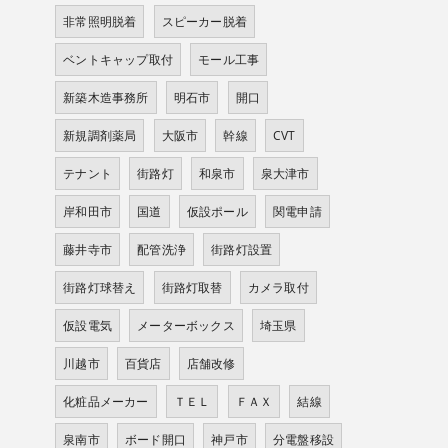
非常照明脱着
スピーカー脱着
ベントキャップ取付
モール工事
新築木造事務所
明石市
開口
新規調剤薬局
大阪市
幹線
CVT
テナント
街路灯
和泉市
泉大津市
岸和田市
国道
仮設ポール
関電申請
藤井寺市
配管洗浄
街路灯設置
街路灯球替え
街路灯取替
カメラ取付
仮設電気
メーターボックス
埼玉県
川越市
百貨店
店舗改修
化粧品メーカー
ＴＥＬ
ＦＡＸ
結線
泉南市
ボード開口
神戸市
分電盤移設