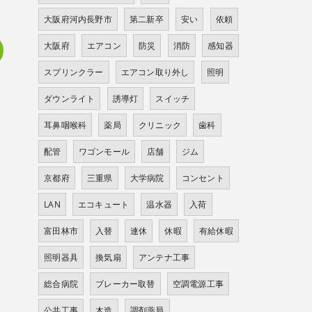
大阪府河内長野市
第二新卒
安い
依頼
大阪府
エアコン
防災
消防
感知器
スプリンクラー
エアコン取り外し
照明
ダウンライト
誘導灯
スイッチ
耳鼻咽喉科
薬局
クリニック
歯科
配管
ワゴンモール
店舗
ジム
京都府
三重県
大学病院
コンセント
LAN
エコキュート
温水器
入荷
富田林市
入替
連休
休暇
有給休暇
照明器具
換気扇
アンテナ工事
総合病院
ブレーカー取替
空調電源工事
公共工事
木造
調剤薬局