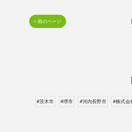
< 前のページ
#茨木市
#堺市
#河内長野市
#株式会