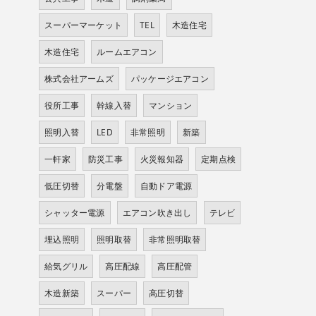
スーパーマーケット
TEL
木造住宅
木造住宅
ルームエアコン
株式会社アームズ
パッケージエアコン
役所工事
幹線入替
マンション
照明入替
LED
非常照明
新築
一軒家
防災工事
火災報知器
定期点検
低圧切替
分電盤
自動ドア電源
シャッター電源
エアコン吹き出し
テレビ
埋込照明
照明取替
非常照明取替
給気グリル
高圧配線
高圧配管
木造新築
スーパー
高圧切替