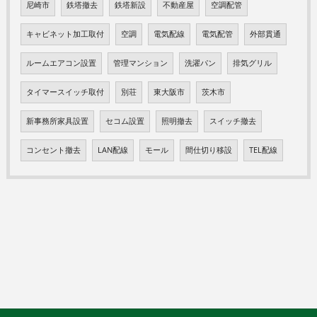
尼崎市
鉄塔撤去
鉄塔新設
不動産屋
空調配管
キャビネット加工取付
空調
電気配線
電気配管
外部貫通
ルームエアコン設置
管理マンション
洗濯パン
排気グリル
タイマースイッチ取付
別荘
東大阪市
茨木市
新事務所家具設置
セコム設置
照明撤去
スイッチ撤去
コンセント撤去
LAN配線
モール
間仕切り移設
TEL配線