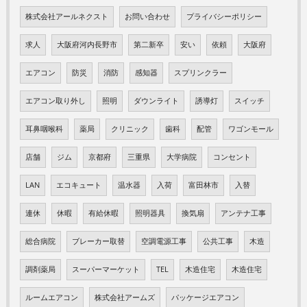
株式会社アールネクスト
お問い合わせ
プライバシーポリシー
求人
大阪府河内長野市
第二新卒
安い
依頼
大阪府
エアコン
防災
消防
感知器
スプリンクラー
エアコン取り外し
照明
ダウンライト
誘導灯
スイッチ
耳鼻咽喉科
薬局
クリニック
歯科
配管
ワゴンモール
店舗
ジム
京都府
三重県
大学病院
コンセント
LAN
エコキュート
温水器
入荷
富田林市
入替
連休
休暇
有給休暇
照明器具
換気扇
アンテナ工事
総合病院
ブレーカー取替
空調電源工事
公共工事
木造
調剤薬局
スーパーマーケット
TEL
木造住宅
木造住宅
ルームエアコン
株式会社アームズ
パッケージエアコン