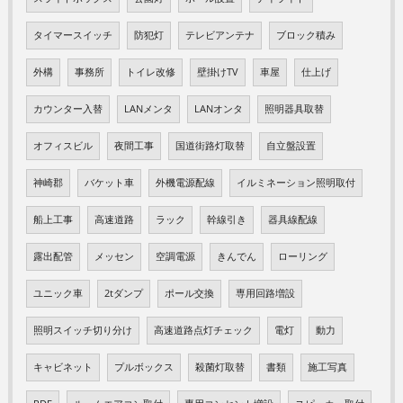
タイマースイッチ
防犯灯
テレビアンテナ
ブロック積み
外構
事務所
トイレ改修
壁掛けTV
車屋
仕上げ
カウンター入替
LANメンタ
LANオンタ
照明器具取替
オフィスビル
夜間工事
国道街路灯取替
自立盤設置
神崎郡
バケット車
外機電源配線
イルミネーション照明取付
船上工事
高速道路
ラック
幹線引き
器具線配線
露出配管
メッセン
空調電源
きんでん
ローリング
ユニック車
2tダンプ
ポール交換
専用回路増設
照明スイッチ切り分け
高速道路点灯チェック
電灯
動力
キャビネット
プルボックス
殺菌灯取替
書類
施工写真