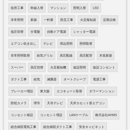
役所工事
幹線入替
マンション
照明入替
LED
非常照明
新築
一軒家
防災工事
火災報知器
定期点検
低圧切替
分電盤
自動ドア電源
シャッター電源
エアコン吹き出し
テレビ
埋込照明
照明取替
非常照明取替
給気グリル
高圧配線
高圧配管
木造新築
スーパー
高圧切替
火災報知機
仮設照明
仮設コンセント
ダクト工事
給気
滅菌器
オートクレープ
電源工事
ブレーカー増設
東大阪
エコキュート取替
タワーマンション
防犯カメラ
堺市
天吊テレビ
天井カセット形エアコン
コンセント移設
コンセント増設
LANケーブル
株式会社AHMS
総合病院電気工事
総合病院ダクト工事
安全キャビネット