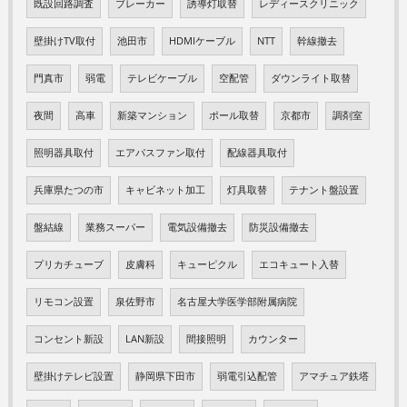
既設回路調査
ブレーカー
誘導灯取替
レディースクリニック
壁掛けTV取付
池田市
HDMIケーブル
NTT
幹線撤去
門真市
弱電
テレビケーブル
空配管
ダウンライト取替
夜間
高車
新築マンション
ポール取替
京都市
調剤室
照明器具取付
エアパスファン取付
配線器具取付
兵庫県たつの市
キャビネット加工
灯具取替
テナント盤設置
盤結線
業務スーパー
電気設備撤去
防災設備撤去
プリカチューブ
皮膚科
キューピクル
エコキュート入替
リモコン設置
泉佐野市
名古屋大学医学部附属病院
コンセント新設
LAN新設
間接照明
カウンター
壁掛けテレビ設置
静岡県下田市
弱電引込配管
アマチュア鉄塔