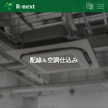
配線&空調仕込み