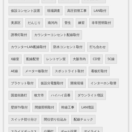
仮設コンセント設置
現場調査
高圧切替工事
LAN取付
美原区
だんじり
南河内
菅生
練習
非常照明取付
誘導灯取付
カウンターコンセント配線取付
カウンターLAN配線取付
防水コンセント取付
打ち合わせ
X線室
配線配管
レントゲン室
大阪市内
CD管
5C線
AE線
メーター板取付
スポットライト取付
看板灯取付
ブラケット取付
仮設分電盤取付
開発現場
インターホン取替
国道街路灯
枚方市
ハイハイ店番
ダウンライト増設
壁掛TV取付
間接照明取付
幹線工事
LAN増設
スイッチ切り分け
間仕切り仕込み
配線チェック
スライドボックス
公園灯
ポール設置
デイライト