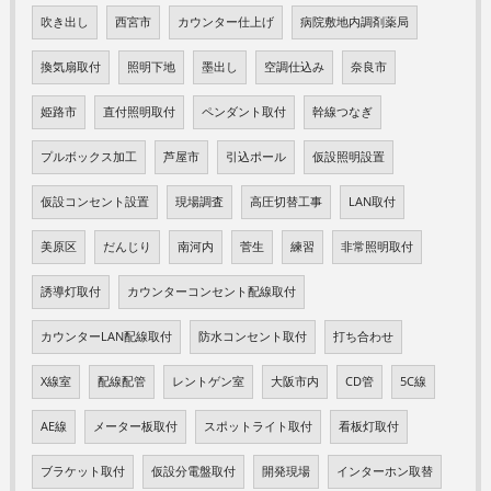
吹き出し
西宮市
カウンター仕上げ
病院敷地内調剤薬局
換気扇取付
照明下地
墨出し
空調仕込み
奈良市
姫路市
直付照明取付
ペンダント取付
幹線つなぎ
プルボックス加工
芦屋市
引込ポール
仮設照明設置
仮設コンセント設置
現場調査
高圧切替工事
LAN取付
美原区
だんじり
南河内
菅生
練習
非常照明取付
誘導灯取付
カウンターコンセント配線取付
カウンターLAN配線取付
防水コンセント取付
打ち合わせ
X線室
配線配管
レントゲン室
大阪市内
CD管
5C線
AE線
メーター板取付
スポットライト取付
看板灯取付
ブラケット取付
仮設分電盤取付
開発現場
インターホン取替