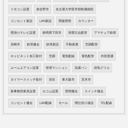
リモコン設置
泉佐野市
名古屋大学医学部附属病院
コンセント新設
LAN新設
間接照明
カウンター
壁掛けテレビ設置
静岡県下田市
弱電引込配管
アマチュア鉄塔
尼崎市
鉄塔撤去
鉄塔新設
不動産屋
空調配管
キャビネット加工取付
空調
電気配線
電気配管
外部貫通
ルームエアコン設置
管理マンション
洗濯パン
排気グリル
タイマースイッチ取付
別荘
東大阪市
茨木市
新事務所家具設置
セコム設置
照明撤去
スイッチ撤去
コンセント撤去
LAN配線
モール
間仕切り移設
TEL配線