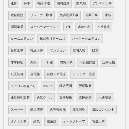
連休
休暇
有給休暇
照明器具
換気扇
アンテナ工事
総合病院
ブレーカー取替
空調電源工事
公共工事
木造
調剤薬局
スーパーマーケット
TEL
木造住宅
木造住宅
ルームエアコン
株式会社アームズ
パッケージエアコン
役所工事
幹線入替
マンション
照明入替
LED
非常照明
新築
一軒家
防災工事
火災報知器
定期点検
低圧切替
分電盤
自動ドア電源
シャッター電源
エアコン吹き出し
テレビ
埋込照明
照明取替
非常照明取替
給気グリル
高圧配線
高圧配管
木造新築
スーパー
高圧切替
火災報知機
仮設照明
仮設コンセント
ダクト工事
給気
滅菌器
オートクレープ
電源工事