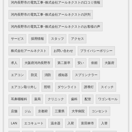
河内長野市の電気工事･株式会社アールネクストの口コミ情報
河内長野市の電気工事･株式会社アールネクストの評判
河内長野市の電気工事･株式会社アールネクストのお客様の声
サービス
採用情報
スタッフ
アクセス
株式会社アールネクスト
お問い合わせ
プライバシーポリシー
求人
大阪府河内長野市
第二新卒
安い
依頼
大阪府
エアコン
防災
消防
感知器
スプリンクラー
エアコン取り外し
照明
ダウンライト
誘導灯
スイッチ
耳鼻咽喉科
薬局
クリニック
歯科
配管
ワゴンモール
店舗
ジム
京都府
三重県
大学病院
コンセント
LAN
エコキュート
温水器
入荷
富田林市
入替