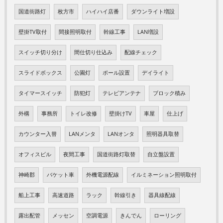
国道街路灯
枚方市
ハイハイ店番
ダウンライト増設
壁掛TV取付
間接照明取付
幹線工事
LAN増設
スイッチ切り分け
間仕切り仕込み
配線チェック
スライドボックス
公園灯
ポール設置
デイライト
タイマースイッチ
防犯灯
テレビアンテナ
ブロック積み
外構
事務所
トイレ改修
壁掛けTV
車屋
仕上げ
カウンター入替
LANメンタ
LANオンタ
照明器具取替
オフィスビル
夜間工事
国道街路灯取替
自立盤設置
神崎郡
バケット車
外機電源配線
イルミネーション照明取付
船上工事
高速道路
ラック
幹線引き
器具線配線
露出配管
メッセン
空調電源
きんでん
ローリング