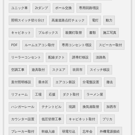
ユニック車
2tダンプ
ポール交換
専用回路増設
照明スイッチ切り分け
高速道路点灯チェック
電灯
動力
キャビネット
プルボックス
殺菌灯取替
書類
施工写真
PDF
ルームエアコン取付
専用コンセント増設
スピーカー取付
リーラーコンセント
配線ダクト
誘導灯移設
淡路島
空調工事
遊具取付
スクエア
吹田市
スイッチ移設
直付照明移設
垂水区
エアコン新設
分電盤設置
撤去
リフォーム
工場
応援
ダクト取付
ラーメン屋
ハンガーレール
テナントビル
現調
換気扇取替
加西市
カウンター設置
低圧切替工事
キャビネット取付
プリカ
ブレーカー取付
幹線入線
弱電引込
忘年会
外機電源接続