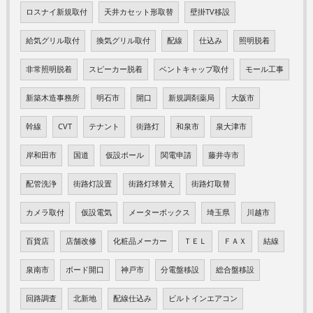
ロスナイ新規取付
天井カセット形取替
壁掛TV移設
給気グリル取付
換気グリル取付
配線
仕込み
照明脱着
非常照明脱着
スピーカー脱着
ベントキャップ取付
モール工事
新築木造事務所
明石市
開口
新規調剤薬局
大阪市
幹線
CVT
テナント
街路灯
和泉市
泉大津市
岸和田市
国道
仮設ポール
関電申請
藤井寺市
配管洗浄
街路灯設置
街路灯球替え
街路灯取替
カメラ取付
仮設電気
メーターボックス
埼玉県
川越市
百貨店
店舗改修
化粧品メーカー
ＴＥＬ
ＦＡＸ
結線
泉南市
ボード開口
神戸市
分電盤移設
総合盤移設
回路調査
北新地
配線仕込み
ビルトインエアコン