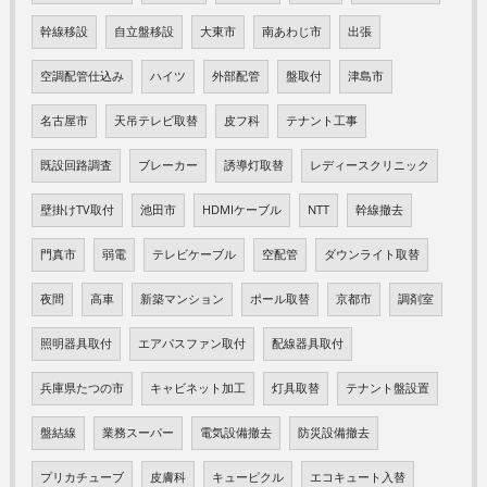
幹線移設
自立盤移設
大東市
南あわじ市
出張
空調配管仕込み
ハイツ
外部配管
盤取付
津島市
名古屋市
天吊テレビ取替
皮フ科
テナント工事
既設回路調査
ブレーカー
誘導灯取替
レディースクリニック
壁掛けTV取付
池田市
HDMIケーブル
NTT
幹線撤去
門真市
弱電
テレビケーブル
空配管
ダウンライト取替
夜間
高車
新築マンション
ポール取替
京都市
調剤室
照明器具取付
エアパスファン取付
配線器具取付
兵庫県たつの市
キャビネット加工
灯具取替
テナント盤設置
盤結線
業務スーパー
電気設備撤去
防災設備撤去
プリカチューブ
皮膚科
キューピクル
エコキュート入替