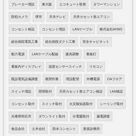
ブレーカー増設
東大阪
エコキュート取替
タワーマンション
防犯カメラ
堺市
天吊テレビ
天井カセット形エアコン
コンセント移設
コンセント増設
LANケーブル
株式会社AHMS
総合病院電気工事
総合病院ダクト工事
安全キャビネット
動力電源
LANケーブル配線
建具調整
看板灯
看板内ディスプレイ
温度センサースイッチ
リモコン
既設電気設備調査
夜間作業
埋設配管
外機電源
OAフロア
スイッチ増設
照明取付
天井カセット形エアコン移設
LAN移設
コンセント取付
スイッチ取付
火災報知器取付
シーリング取付
兵庫県明石市
ダウンライト取付
分電盤取付
漏電調査
食品会社
土木会社
防水コンセント
新規診療所