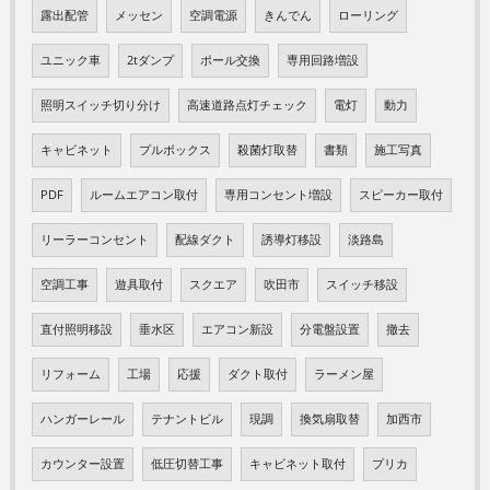
露出配管
メッセン
空調電源
きんでん
ローリング
ユニック車
2tダンプ
ポール交換
専用回路増設
照明スイッチ切り分け
高速道路点灯チェック
電灯
動力
キャビネット
プルボックス
殺菌灯取替
書類
施工写真
PDF
ルームエアコン取付
専用コンセント増設
スピーカー取付
リーラーコンセント
配線ダクト
誘導灯移設
淡路島
空調工事
遊具取付
スクエア
吹田市
スイッチ移設
直付照明移設
垂水区
エアコン新設
分電盤設置
撤去
リフォーム
工場
応援
ダクト取付
ラーメン屋
ハンガーレール
テナントビル
現調
換気扇取替
加西市
カウンター設置
低圧切替工事
キャビネット取付
プリカ