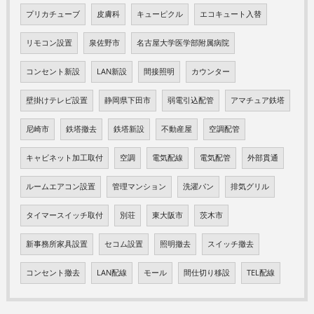
プリカチューブ
皮膚科
キューピクル
エコキュート入替
リモコン設置
泉佐野市
名古屋大学医学部附属病院
コンセント新設
LAN新設
間接照明
カウンター
壁掛けテレビ設置
静岡県下田市
弱電引込配管
アマチュア鉄塔
尼崎市
鉄塔撤去
鉄塔新設
不動産屋
空調配管
キャビネット加工取付
空調
電気配線
電気配管
外部貫通
ルームエアコン設置
管理マンション
洗濯パン
排気グリル
タイマースイッチ取付
別荘
東大阪市
茨木市
新事務所家具設置
セコム設置
照明撤去
スイッチ撤去
コンセント撤去
LAN配線
モール
間仕切り移設
TEL配線