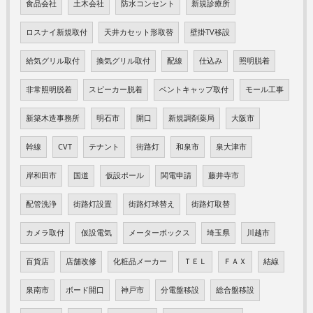
食品会社
土木会社
防水コンセント
新規診療所
ロスナイ新規取付
天井カセット形取替
壁掛TV移設
給気グリル取付
換気グリル取付
配線
仕込み
照明脱着
非常照明脱着
スピーカー脱着
ベントキャップ取付
モール工事
新築木造事務所
明石市
開口
新規調剤薬局
大阪市
幹線
CVT
テナント
街路灯
和泉市
泉大津市
岸和田市
国道
仮設ポール
関電申請
藤井寺市
配管洗浄
街路灯設置
街路灯球替え
街路灯取替
カメラ取付
仮設電気
メーターボックス
埼玉県
川越市
百貨店
店舗改修
化粧品メーカー
ＴＥＬ
ＦＡＸ
結線
泉南市
ボード開口
神戸市
分電盤移設
総合盤移設