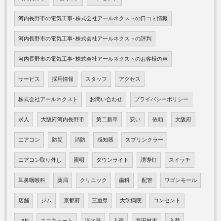
河内長野市の電気工事･株式会社アールネクストの口コミ情報
河内長野市の電気工事･株式会社アールネクストの評判
河内長野市の電気工事･株式会社アールネクストのお客様の声
サービス
採用情報
スタッフ
アクセス
株式会社アールネクスト
お問い合わせ
プライバシーポリシー
求人
大阪府河内長野市
第二新卒
安い
依頼
大阪府
エアコン
防災
消防
感知器
スプリンクラー
エアコン取り外し
照明
ダウンライト
誘導灯
スイッチ
耳鼻咽喉科
薬局
クリニック
歯科
配管
ワゴンモール
店舗
ジム
京都府
三重県
大学病院
コンセント
LAN
エコキュート
温水器
入荷
富田林市
入替