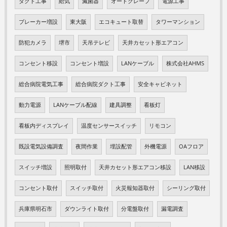
ダクト工事
給気
滅菌器
オートクレープ
電源工事
ブレーカー増設
東大阪
エコキュート取替
タワーマンション
防犯カメラ
堺市
天吊テレビ
天井カセット形エアコン
コンセント移設
コンセント増設
LANケーブル
株式会社AHMS
総合病院電気工事
総合病院ダクト工事
安全キャビネット
動力電源
LANケーブル配線
建具調整
看板灯
看板内ディスプレイ
温度センサースイッチ
リモコン
既設電気設備調査
夜間作業
埋設配管
外機電源
OAフロア
スイッチ増設
照明取付
天井カセット形エアコン移設
LAN移設
コンセント取付
スイッチ取付
火災報知器取付
シーリング取付
兵庫県明石市
ダウンライト取付
分電盤取付
漏電調査