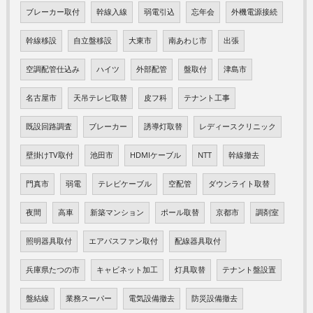
ブレーカー取付
幹線入線
弱電引込
忘年会
外機電源接続
幹線移設
自立盤移設
大東市
南あわじ市
出張
空調配管仕込み
ハイツ
外部配管
盤取付
津島市
名古屋市
天吊テレビ取替
皮フ科
テナント工事
既設回路調査
ブレーカー
誘導灯取替
レディースクリニック
壁掛けTV取付
池田市
HDMIケーブル
NTT
幹線撤去
門真市
弱電
テレビケーブル
空配管
ダウンライト取替
夜間
高車
新築マンション
ポール取替
京都市
調剤室
照明器具取付
エアパスファン取付
配線器具取付
兵庫県たつの市
キャビネット加工
灯具取替
テナント盤設置
盤結線
業務スーパー
電気設備撤去
防災設備撤去