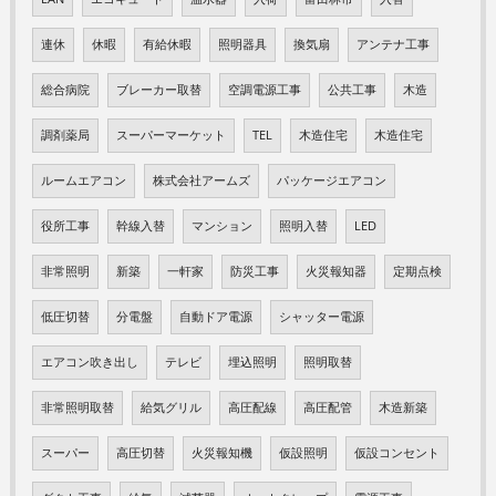
連休
休暇
有給休暇
照明器具
換気扇
アンテナ工事
総合病院
ブレーカー取替
空調電源工事
公共工事
木造
調剤薬局
スーパーマーケット
TEL
木造住宅
木造住宅
ルームエアコン
株式会社アームズ
パッケージエアコン
役所工事
幹線入替
マンション
照明入替
LED
非常照明
新築
一軒家
防災工事
火災報知器
定期点検
低圧切替
分電盤
自動ドア電源
シャッター電源
エアコン吹き出し
テレビ
埋込照明
照明取替
非常照明取替
給気グリル
高圧配線
高圧配管
木造新築
スーパー
高圧切替
火災報知機
仮設照明
仮設コンセント