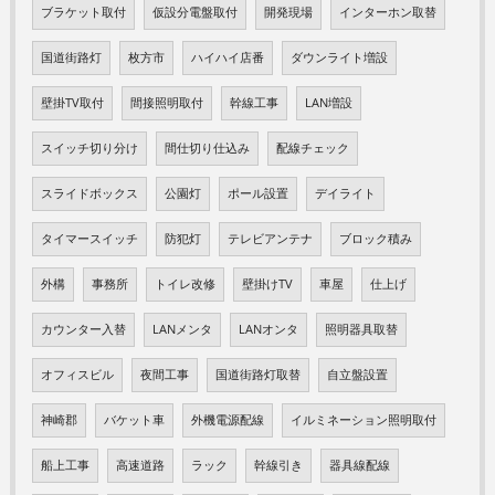
ブラケット取付
仮設分電盤取付
開発現場
インターホン取替
国道街路灯
枚方市
ハイハイ店番
ダウンライト増設
壁掛TV取付
間接照明取付
幹線工事
LAN増設
スイッチ切り分け
間仕切り仕込み
配線チェック
スライドボックス
公園灯
ポール設置
デイライト
タイマースイッチ
防犯灯
テレビアンテナ
ブロック積み
外構
事務所
トイレ改修
壁掛けTV
車屋
仕上げ
カウンター入替
LANメンタ
LANオンタ
照明器具取替
オフィスビル
夜間工事
国道街路灯取替
自立盤設置
神崎郡
バケット車
外機電源配線
イルミネーション照明取付
船上工事
高速道路
ラック
幹線引き
器具線配線