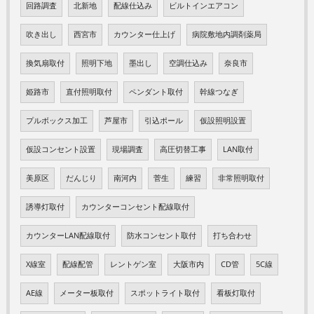
回路調査
北新地
配線仕込み
ビルトインエアコン
吹き出し
西宮市
カウンター仕上げ
病院敷地内調剤薬局
換気扇取付
照明下地
墨出し
空調仕込み
奈良市
姫路市
直付照明取付
ペンダント取付
幹線つなぎ
プルボックス加工
芦屋市
引込ポール
仮設照明設置
仮設コンセント設置
現場調査
高圧切替工事
LAN取付
美原区
だんじり
南河内
菅生
練習
非常照明取付
誘導灯取付
カウンターコンセント配線取付
カウンターLAN配線取付
防水コンセント取付
打ち合わせ
X線室
配線配管
レントゲン室
大阪市内
CD管
5C線
AE線
メーター板取付
スポットライト取付
看板灯取付