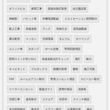
オフィスビル
夜間工事
国道街路灯取替
自立盤設置
神崎郡
バケット車
外機電源配線
イルミネーション照明取付
船上工事
高速道路
ラック
幹線引き
器具線配線
露出配管
メッセン
空調電源
きんでん
ローリング
ユニック車
2tダンプ
ポール交換
専用回路増設
照明スイッチ切り分け
高速道路点灯チェック
電灯
動力
キャビネット
プルボックス
殺菌灯取替
書類
施工写真
PDF
ルームエアコン取付
専用コンセント増設
スピーカー取付
リーラーコンセント
配線ダクト
誘導灯移設
淡路島
空調工事
遊具取付
スクエア
吹田市
スイッチ移設
直付照明移設
垂水区
エアコン新設
分電盤設置
撤去