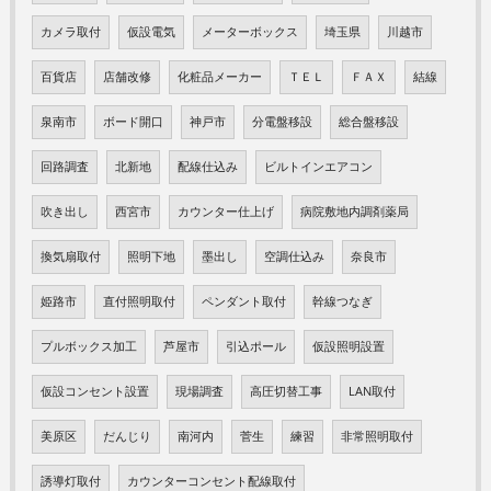
カメラ取付
仮設電気
メーターボックス
埼玉県
川越市
百貨店
店舗改修
化粧品メーカー
ＴＥＬ
ＦＡＸ
結線
泉南市
ボード開口
神戸市
分電盤移設
総合盤移設
回路調査
北新地
配線仕込み
ビルトインエアコン
吹き出し
西宮市
カウンター仕上げ
病院敷地内調剤薬局
換気扇取付
照明下地
墨出し
空調仕込み
奈良市
姫路市
直付照明取付
ペンダント取付
幹線つなぎ
プルボックス加工
芦屋市
引込ポール
仮設照明設置
仮設コンセント設置
現場調査
高圧切替工事
LAN取付
美原区
だんじり
南河内
菅生
練習
非常照明取付
誘導灯取付
カウンターコンセント配線取付