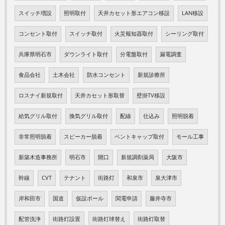
スイッチ増設
照明取付
天井カセット形エアコン移設
LAN移設
コンセント取付
スイッチ取付
火災報知器取付
シーリング取付
兵庫県明石市
ダウンライト取付
分電盤取付
漏電調査
食品会社
土木会社
防水コンセント
新規診療所
ロスナイ新規取付
天井カセット形取替
壁掛TV移設
給気グリル取付
換気グリル取付
配線
仕込み
照明脱着
非常照明脱着
スピーカー脱着
ベントキャップ取付
モール工事
新築木造事務所
明石市
開口
新規調剤薬局
大阪市
幹線
CVT
テナント
街路灯
和泉市
泉大津市
岸和田市
国道
仮設ポール
関電申請
藤井寺市
配管洗浄
街路灯設置
街路灯球替え
街路灯取替