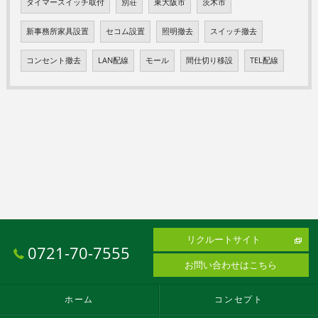
タイマースイッチ取付
別荘
東大阪市
茨木市
新事務所家具設置
セコム設置
照明撤去
スイッチ撤去
コンセント撤去
LAN配線
モール
間仕切り移設
TEL配線
リクルートサイト
0721-70-7555
お問い合わせはこちら
ホーム
コンセプト