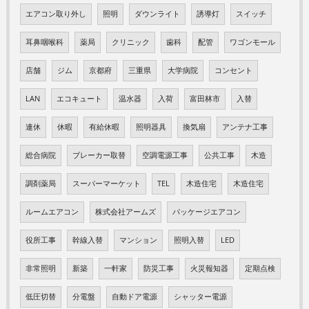
エアコン取り外し
照明
ダウンライト
誘導灯
スイッチ
耳鼻咽喉科
薬局
クリニック
歯科
配管
ワゴンモール
店舗
ジム
京都府
三重県
大学病院
コンセント
LAN
エコキュート
温水器
入荷
富田林市
入替
連休
休暇
有給休暇
照明器具
換気扇
アンテナ工事
総合病院
ブレーカー取替
空調電源工事
公共工事
木造
調剤薬局
スーパーマーケット
TEL
木造住宅
木造住宅
ルームエアコン
株式会社アームズ
パッケージエアコン
役所工事
幹線入替
マンション
照明入替
LED
非常照明
新築
一軒家
防災工事
火災報知器
定期点検
低圧切替
分電盤
自動ドア電源
シャッター電源