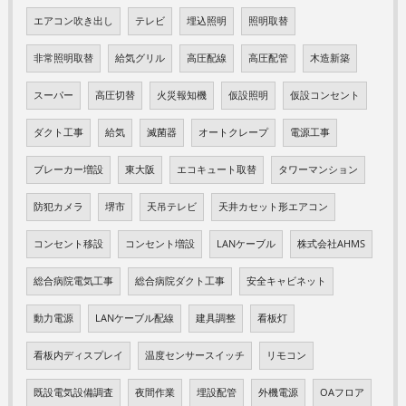
エアコン吹き出し
テレビ
埋込照明
照明取替
非常照明取替
給気グリル
高圧配線
高圧配管
木造新築
スーパー
高圧切替
火災報知機
仮設照明
仮設コンセント
ダクト工事
給気
滅菌器
オートクレープ
電源工事
ブレーカー増設
東大阪
エコキュート取替
タワーマンション
防犯カメラ
堺市
天吊テレビ
天井カセット形エアコン
コンセント移設
コンセント増設
LANケーブル
株式会社AHMS
総合病院電気工事
総合病院ダクト工事
安全キャビネット
動力電源
LANケーブル配線
建具調整
看板灯
看板内ディスプレイ
温度センサースイッチ
リモコン
既設電気設備調査
夜間作業
埋設配管
外機電源
OAフロア