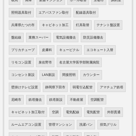
照明器具取付
エアパスファン取付
配線器具取付
兵庫県たつの市
キャビネット加工
灯具取替
テナント盤設置
盤結線
業務スーパー
電気設備撤去
防災設備撤去
プリカチューブ
皮膚科
キューピクル
エコキュート入替
リモコン設置
泉佐野市
名古屋大学医学部附属病院
コンセント新設
LAN新設
間接照明
カウンター
壁掛けテレビ設置
静岡県下田市
弱電引込配管
アマチュア鉄塔
尼崎市
鉄塔撤去
鉄塔新設
不動産屋
空調配管
キャビネット加工取付
空調
電気配線
電気配管
外部貫通
ルームエアコン設置
管理マンション
洗濯パン
排気グリル