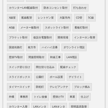
カウンターLAN配線取付
防水コンセント取付
打ち合わせ
X線室
配線配管
レントゲン室
大阪市内
CD管
5C線
AE線
メーター板取付
スポットライト取付
看板灯取付
ブラケット取付
仮設分電盤取付
開発現場
インターホン取替
国道街路灯
枚方市
ハイハイ店番
ダウンライト増設
壁掛TV取付
間接照明取付
幹線工事
LAN増設
スイッチ切り分け
間仕切り仕込み
配線チェック
スライドボックス
公園灯
ポール設置
デイライト
タイマースイッチ
防犯灯
テレビアンテナ
ブロック積み
外構
事務所
トイレ改修
壁掛けTV
車屋
仕上げ
カウンター入替
LANメンタ
LANオンタ
照明器具取替