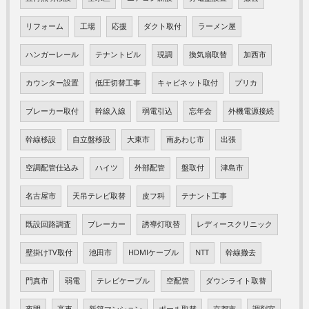
リフォーム
工場
応援
ダクト取付
ラーメン屋
ハンガーレール
テナントビル
現調
換気扇取替
加西市
カウンター設置
低圧切替工事
キャビネット取付
プリカ
ブレーカー取付
幹線入線
弱電引込
忘年会
外機電源接続
幹線移設
自立盤移設
大東市
南あわじ市
出張
空調配管仕込み
ハイツ
外部配管
盤取付
津島市
名古屋市
天吊テレビ取替
皮フ科
テナント工事
既設回路調査
ブレーカー
誘導灯取替
レディースクリニック
壁掛けTV取付
池田市
HDMIケーブル
NTT
幹線撤去
門真市
弱電
テレビケーブル
空配管
ダウンライト取替
夜間
高車
新築マンション
ポール取替
京都市
調剤室