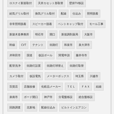
ロスナイ新規取付
天井カセット形取替
壁掛TV移設
給気グリル取付
換気グリル取付
配線
仕込み
照明脱着
非常照明脱着
スピーカー脱着
ベントキャップ取付
モール工事
新築木造事務所
明石市
開口
新規調剤薬局
大阪市
幹線
CVT
テナント
街路灯
和泉市
泉大津市
岸和田市
国道
仮設ポール
関電申請
藤井寺市
配管洗浄
街路灯設置
街路灯球替え
街路灯取替
カメラ取付
仮設電気
メーターボックス
埼玉県
川越市
百貨店
店舗改修
化粧品メーカー
ＴＥＬ
ＦＡＸ
結線
泉南市
ボード開口
神戸市
分電盤移設
総合盤移設
回路調査
北新地
配線仕込み
ビルトインエアコン