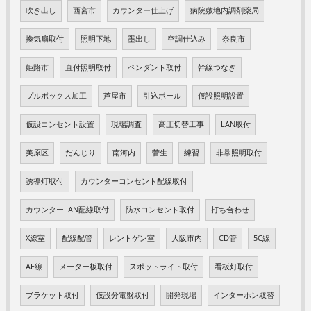
吹き出し
西宮市
カウンター仕上げ
病院敷地内調剤薬局
換気扇取付
照明下地
墨出し
空調仕込み
奈良市
姫路市
直付照明取付
ペンダント取付
幹線つなぎ
プルボックス加工
芦屋市
引込ポール
仮設照明設置
仮設コンセント設置
現場調査
高圧切替工事
LAN取付
美原区
だんじり
南河内
菅生
練習
非常照明取付
誘導灯取付
カウンターコンセント配線取付
カウンターLAN配線取付
防水コンセント取付
打ち合わせ
X線室
配線配管
レントゲン室
大阪市内
CD管
5C線
AE線
メーター板取付
スポットライト取付
看板灯取付
ブラケット取付
仮設分電盤取付
開発現場
インターホン取替