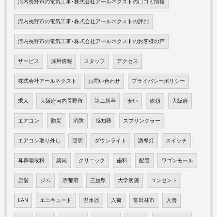
河内長野市の電気工事･株式会社アールネクストの口コミ情報
河内長野市の電気工事･株式会社アールネクストの評判
河内長野市の電気工事･株式会社アールネクストのお客様の声
サービス
採用情報
スタッフ
アクセス
株式会社アールネクスト
お問い合わせ
プライバシーポリシー
求人
大阪府河内長野市
第二新卒
安い
依頼
大阪府
エアコン
防災
消防
感知器
スプリンクラー
エアコン取り外し
照明
ダウンライト
誘導灯
スイッチ
耳鼻咽喉科
薬局
クリニック
歯科
配管
ワゴンモール
店舗
ジム
京都府
三重県
大学病院
コンセント
LAN
エコキュート
温水器
入荷
富田林市
入替