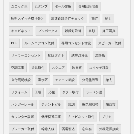
ユニック車
2tダンプ
ポール交換
専用回路増設
照明スイッチ切り分け
高速道路点灯チェック
電灯
動力
キャビネット
プルボックス
殺菌灯取替
書類
施工写真
PDF
ルームエアコン取付
専用コンセント増設
スピーカー取付
リーラーコンセント
配線ダクト
誘導灯移設
淡路島
空調工事
遊具取付
スクエア
吹田市
スイッチ移設
直付照明移設
垂水区
エアコン新設
分電盤設置
撤去
リフォーム
工場
応援
ダクト取付
ラーメン屋
ハンガーレール
テナントビル
現調
換気扇取替
加西市
カウンター設置
低圧切替工事
キャビネット取付
プリカ
ブレーカー取付
幹線入線
弱電引込
忘年会
外機電源接続