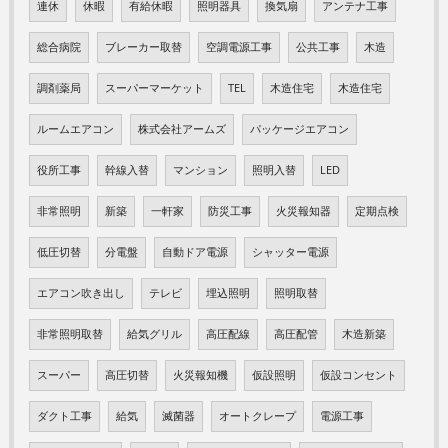
連休
休暇
有給休暇
照明器具
換気扇
アンテナ工事
総合病院
ブレーカー取替
空調電源工事
公共工事
木造
調剤薬局
スーパーマーケット
TEL
木造住宅
木造住宅
ルームエアコン
株式会社アームズ
パッケージエアコン
役所工事
幹線入替
マンション
照明入替
LED
非常照明
新築
一軒家
防災工事
火災報知器
定期点検
低圧切替
分電盤
自動ドア電源
シャッター電源
エアコン吹き出し
テレビ
埋込照明
照明取替
非常照明取替
給気グリル
高圧配線
高圧配管
木造新築
スーパー
高圧切替
火災報知機
仮設照明
仮設コンセント
ダクト工事
給気
滅菌器
オートクレープ
電源工事