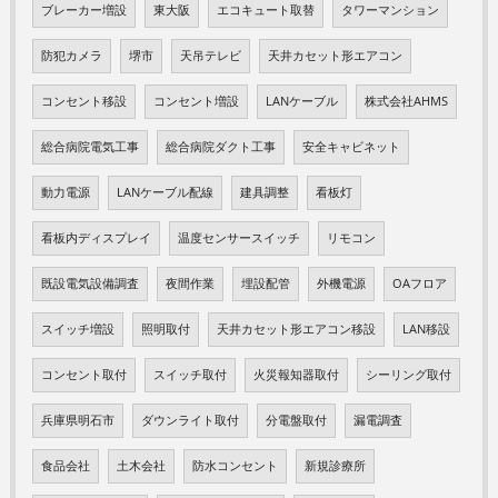
ブレーカー増設
東大阪
エコキュート取替
タワーマンション
防犯カメラ
堺市
天吊テレビ
天井カセット形エアコン
コンセント移設
コンセント増設
LANケーブル
株式会社AHMS
総合病院電気工事
総合病院ダクト工事
安全キャビネット
動力電源
LANケーブル配線
建具調整
看板灯
看板内ディスプレイ
温度センサースイッチ
リモコン
既設電気設備調査
夜間作業
埋設配管
外機電源
OAフロア
スイッチ増設
照明取付
天井カセット形エアコン移設
LAN移設
コンセント取付
スイッチ取付
火災報知器取付
シーリング取付
兵庫県明石市
ダウンライト取付
分電盤取付
漏電調査
食品会社
土木会社
防水コンセント
新規診療所