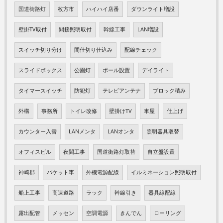
国道街路灯
枚方市
ハイハイ店番
ダウンライト増設
壁掛TV取付
間接照明取付
幹線工事
LAN増設
スイッチ切り分け
間仕切り仕込み
配線チェック
スライドボックス
公園灯
ポール設置
デイライト
タイマースイッチ
防犯灯
テレビアンテナ
ブロック積み
外構
事務所
トイレ改修
壁掛けTV
車屋
仕上げ
カウンター入替
LANメンタ
LANオンタ
照明器具取替
オフィスビル
夜間工事
国道街路灯取替
自立盤設置
神崎郡
バケット車
外機電源配線
イルミネーション照明取付
船上工事
高速道路
ラック
幹線引き
器具線配線
露出配管
メッセン
空調電源
きんでん
ローリング