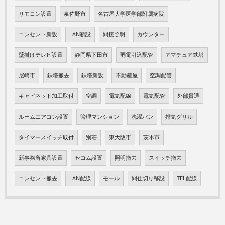
リモコン設置
泉佐野市
名古屋大学医学部附属病院
コンセント新設
LAN新設
間接照明
カウンター
壁掛けテレビ設置
静岡県下田市
弱電引込配管
アマチュア鉄塔
尼崎市
鉄塔撤去
鉄塔新設
不動産屋
空調配管
キャビネット加工取付
空調
電気配線
電気配管
外部貫通
ルームエアコン設置
管理マンション
洗濯パン
排気グリル
タイマースイッチ取付
別荘
東大阪市
茨木市
新事務所家具設置
セコム設置
照明撤去
スイッチ撤去
コンセント撤去
LAN配線
モール
間仕切り移設
TEL配線