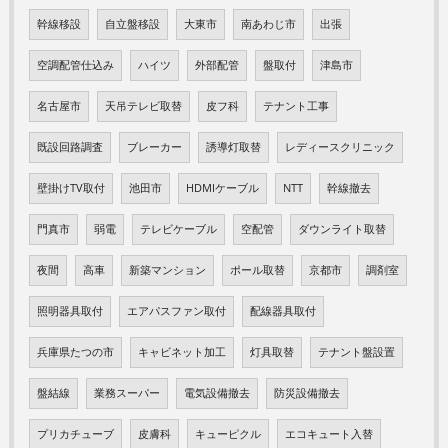
幹線移設
自立盤移設
大東市
南あわじ市
出張
空調配管仕込み
ハイツ
外部配管
盤取付
津島市
名古屋市
天吊テレビ取替
皮フ科
テナント工事
既設回路調査
ブレーカー
誘導灯取替
レディースクリニック
壁掛けTV取付
池田市
HDMIケーブル
NTT
幹線撤去
門真市
弱電
テレビケーブル
空配管
ダウンライト取替
夜間
高車
新築マンション
ポール取替
京都市
調剤室
照明器具取付
エアパスファン取付
配線器具取付
兵庫県たつの市
キャビネット加工
灯具取替
テナント盤設置
盤結線
業務スーパー
電気設備撤去
防災設備撤去
プリカチューブ
皮膚科
キューピクル
エコキュート入替