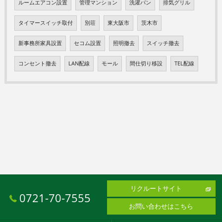
ルームエアコン設置
管理マンション
洗濯パン
排気グリル
タイマースイッチ取付
別荘
東大阪市
茨木市
新事務所家具設置
セコム設置
照明撤去
スイッチ撤去
コンセント撤去
LAN配線
モール
間仕切り移設
TEL配線
リクルートサイト
0721-70-7555
お問い合わせはこちら