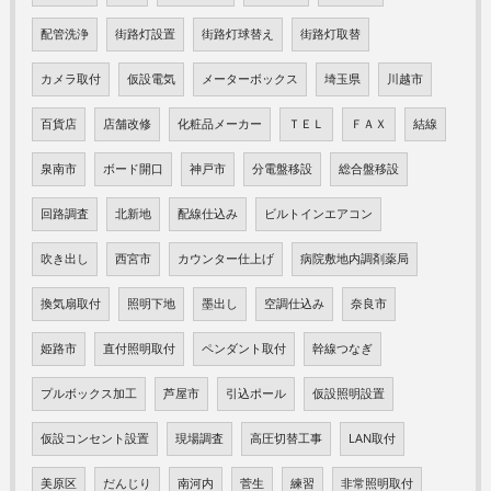
配管洗浄
街路灯設置
街路灯球替え
街路灯取替
カメラ取付
仮設電気
メーターボックス
埼玉県
川越市
百貨店
店舗改修
化粧品メーカー
ＴＥＬ
ＦＡＸ
結線
泉南市
ボード開口
神戸市
分電盤移設
総合盤移設
回路調査
北新地
配線仕込み
ビルトインエアコン
吹き出し
西宮市
カウンター仕上げ
病院敷地内調剤薬局
換気扇取付
照明下地
墨出し
空調仕込み
奈良市
姫路市
直付照明取付
ペンダント取付
幹線つなぎ
プルボックス加工
芦屋市
引込ポール
仮設照明設置
仮設コンセント設置
現場調査
高圧切替工事
LAN取付
美原区
だんじり
南河内
菅生
練習
非常照明取付