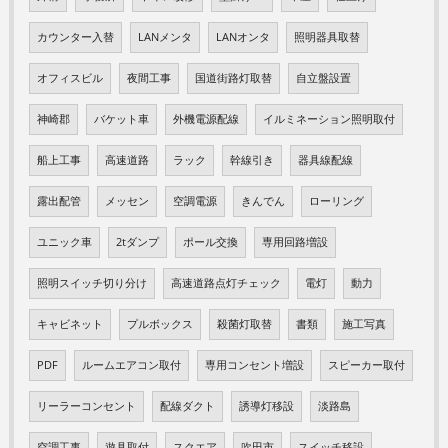
カウンター入替
LANメンタ
LANオンタ
照明器具取替
オフィスビル
夜間工事
国道街路灯取替
自立盤設置
神崎郡
バケット車
外機電源配線
イルミネーション照明取付
船上工事
高速道路
ラック
幹線引き
器具線配線
露出配管
メッセン
空調電源
きんでん
ローリング
ユニック車
2tダンプ
ポール交換
専用回路増設
照明スイッチ切り分け
高速道路点灯チェック
電灯
動力
キャビネット
プルボックス
殺菌灯取替
書類
施工写真
PDF
ルームエアコン取付
専用コンセント増設
スピーカー取付
リーラーコンセント
配線ダクト
誘導灯移設
淡路島
空調工事
遊具取付
スクエア
吹田市
スイッチ移設