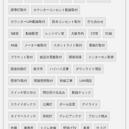
誘導灯取付
カウンターコンセント配線取付
カウンターLAN配線取付
防水コンセント取付
打ち合わせ
X線室
配線配管
レントゲン室
大阪市内
CD管
5C線
AE線
メーター板取付
スポットライト取付
看板灯取付
ブラケット取付
仮設分電盤取付
開発現場
インターホン取替
国道街路灯
枚方市
ハイハイ店番
ダウンライト増設
壁掛TV取付
間接照明取付
幹線工事
LAN増設
スイッチ切り分け
間仕切り仕込み
配線チェック
スライドボックス
公園灯
ポール設置
デイライト
タイマースイッチ
防犯灯
テレビアンテナ
ブロック積み
外構
事務所
トイレ改修
壁掛けTV
車屋
仕上げ