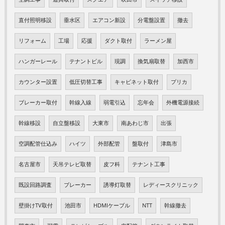
直付照明移設
垂水区
エアコン新設
分電盤設置
撤去
リフォーム
工場
応援
ダクト取付
ラーメン屋
ハンガーレール
テナントビル
現調
換気扇取替
加西市
カウンター設置
低圧切替工事
キャビネット取付
プリカ
ブレーカー取付
幹線入線
弱電引込
忘年会
外機電源接続
幹線移設
自立盤移設
大東市
南あわじ市
出張
空調配管仕込み
ハイツ
外部配管
盤取付
津島市
名古屋市
天吊テレビ取替
皮フ科
テナント工事
既設回路調査
ブレーカー
誘導灯取替
レディースクリニック
壁掛けTV取付
池田市
HDMIケーブル
NTT
幹線撤去