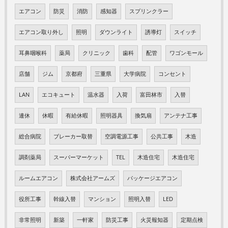
エアコン
防災
消防
感知器
スプリンクラー
エアコン取り外し
照明
ダウンライト
誘導灯
スイッチ
耳鼻咽喉科
薬局
クリニック
歯科
配管
ワゴンモール
店舗
ジム
京都府
三重県
大学病院
コンセント
LAN
エコキュート
温水器
入荷
富田林市
入替
連休
休暇
有給休暇
照明器具
換気扇
アンテナ工事
総合病院
ブレーカー取替
空調電源工事
公共工事
木造
調剤薬局
スーパーマーケット
TEL
木造住宅
木造住宅
ルームエアコン
株式会社アームズ
パッケージエアコン
役所工事
幹線入替
マンション
照明入替
LED
非常照明
新築
一軒家
防災工事
火災報知器
定期点検