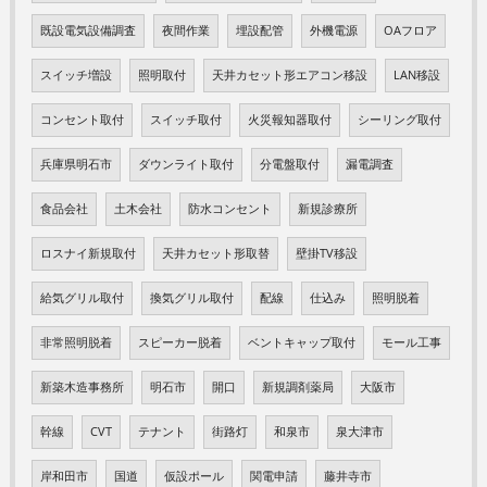
既設電気設備調査
夜間作業
埋設配管
外機電源
OAフロア
スイッチ増設
照明取付
天井カセット形エアコン移設
LAN移設
コンセント取付
スイッチ取付
火災報知器取付
シーリング取付
兵庫県明石市
ダウンライト取付
分電盤取付
漏電調査
食品会社
土木会社
防水コンセント
新規診療所
ロスナイ新規取付
天井カセット形取替
壁掛TV移設
給気グリル取付
換気グリル取付
配線
仕込み
照明脱着
非常照明脱着
スピーカー脱着
ベントキャップ取付
モール工事
新築木造事務所
明石市
開口
新規調剤薬局
大阪市
幹線
CVT
テナント
街路灯
和泉市
泉大津市
岸和田市
国道
仮設ポール
関電申請
藤井寺市