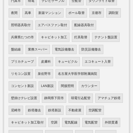
門真市
弱電
テレビケーブル
空配管
ダウンライト取替
夜間
高車
新築マンション
ポール取替
京都市
調剤室
照明器具取付
エアパスファン取付
配線器具取付
兵庫県たつの市
キャビネット加工
灯具取替
テナント盤設置
盤結線
業務スーパー
電気設備撤去
防災設備撤去
プリカチューブ
皮膚科
キューピクル
エコキュート入替
リモコン設置
泉佐野市
名古屋大学医学部附属病院
コンセント新設
LAN新設
間接照明
カウンター
壁掛けテレビ設置
静岡県下田市
弱電引込配管
アマチュア鉄塔
尼崎市
鉄塔撤去
鉄塔新設
不動産屋
空調配管
キャビネット加工取付
空調
電気配線
電気配管
外部貫通