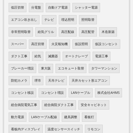
低圧切替
分電盤
自動ドア電源
シャッター電源
エアコン吹き出し
テレビ
埋込照明
照明取替
非常照明取替
給気グリル
高圧配線
高圧配管
木造新築
スーパー
高圧切替
火災報知機
仮設照明
仮設コンセント
ダクト工事
給気
滅菌器
オートクレープ
電源工事
ブレーカー増設
東大阪
エコキュート取替
タワーマンション
防犯カメラ
堺市
天吊テレビ
天井カセット形エアコン
コンセント移設
コンセント増設
LANケーブル
株式会社AHMS
総合病院電気工事
総合病院ダクト工事
安全キャビネット
動力電源
LANケーブル配線
建具調整
看板灯
看板内ディスプレイ
温度センサースイッチ
リモコン