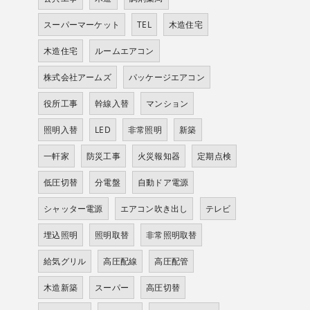
スーパーマーケット
TEL
木造住宅
木造住宅
ルームエアコン
株式会社アームズ
パッケージエアコン
役所工事
幹線入替
マンション
照明入替
LED
非常照明
新築
一軒家
防災工事
火災報知器
定期点検
低圧切替
分電盤
自動ドア電源
シャッター電源
エアコン吹き出し
テレビ
埋込照明
照明取替
非常照明取替
給気グリル
高圧配線
高圧配管
木造新築
スーパー
高圧切替