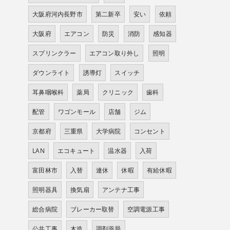
大阪府河内長野市
第二新卒
安い
依頼
大阪府
エアコン
防災
消防
感知器
スプリンクラー
エアコン取り外し
照明
ダウンライト
誘導灯
スイッチ
耳鼻咽喉科
薬局
クリニック
歯科
配管
ワゴンモール
店舗
ジム
京都府
三重県
大学病院
コンセント
LAN
エコキュート
温水器
入荷
富田林市
入替
連休
休暇
有給休暇
照明器具
換気扇
アンテナ工事
総合病院
ブレーカー取替
空調電源工事
公共工事
木造
調剤薬局