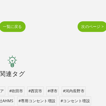
一覧に戻る
次のページ >
関連タグ
エア
#吹田市
#西宮市
#堺市
#河内長野市
社AHMS
#専用コンセント増設
#コンセント増設