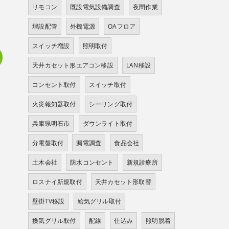
リモコン
既設電気設備調査
夜間作業
埋設配管
外機電源
OAフロア
スイッチ増設
照明取付
天井カセット形エアコン移設
LAN移設
コンセント取付
スイッチ取付
火災報知器取付
シーリング取付
兵庫県明石市
ダウンライト取付
分電盤取付
漏電調査
食品会社
土木会社
防水コンセント
新規診療所
ロスナイ新規取付
天井カセット形取替
壁掛TV移設
給気グリル取付
換気グリル取付
配線
仕込み
照明脱着