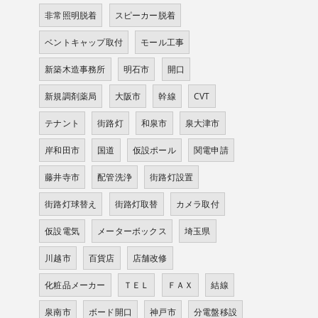
非常照明脱着
スピーカー脱着
ベントキャップ取付
モール工事
新築木造事務所
明石市
開口
新規調剤薬局
大阪市
幹線
CVT
テナント
街路灯
和泉市
泉大津市
岸和田市
国道
仮設ポール
関電申請
藤井寺市
配管洗浄
街路灯設置
街路灯球替え
街路灯取替
カメラ取付
仮設電気
メーターボックス
埼玉県
川越市
百貨店
店舗改修
化粧品メーカー
ＴＥＬ
ＦＡＸ
結線
泉南市
ボード開口
神戸市
分電盤移設