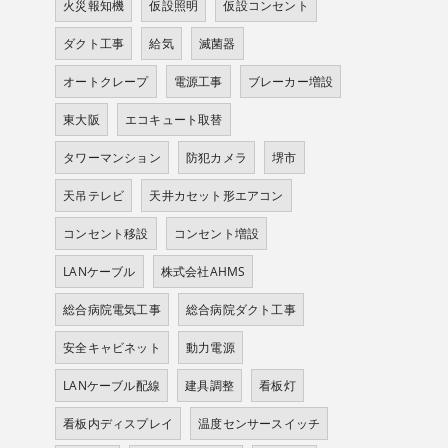
火災報知機
仮設照明
仮設コンセント
ダクト工事
給気
滅菌器
オートクレープ
電源工事
ブレーカー増設
東大阪
エコキュート取替
タワーマンション
防犯カメラ
堺市
天吊テレビ
天井カセット形エアコン
コンセント移設
コンセント増設
LANケーブル
株式会社AHMS
総合病院電気工事
総合病院ダクト工事
安全キャビネット
動力電源
LANケーブル配線
建具調整
看板灯
看板内ディスプレイ
温度センサースイッチ