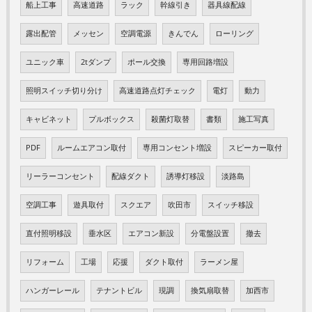
船上工事
高速道路
ラック
幹線引き
器具線配線
露出配管
メッセン
空調電源
きんでん
ローリング
ユニック車
2tダンプ
ポール交換
専用回路増設
照明スイッチ切り分け
高速道路点灯チェック
電灯
動力
キャビネット
プルボックス
殺菌灯取替
書類
施工写真
PDF
ルームエアコン取付
専用コンセント増設
スピーカー取付
リーラーコンセント
配線ダクト
誘導灯移設
淡路島
空調工事
遊具取付
スクエア
吹田市
スイッチ移設
直付照明移設
垂水区
エアコン新設
分電盤設置
撤去
リフォーム
工場
応援
ダクト取付
ラーメン屋
ハンガーレール
テナントビル
現調
換気扇取替
加西市