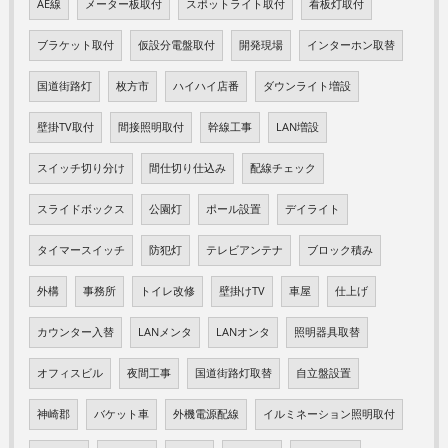
AE線
メーター板取付
スポットライト取付
看板灯取付
ブラケット取付
仮設分電盤取付
開発現場
インターホン取替
国道街路灯
枚方市
ハイハイ店番
ダウンライト増設
壁掛TV取付
間接照明取付
幹線工事
LAN増設
スイッチ切り分け
間仕切り仕込み
配線チェック
スライドボックス
公園灯
ポール設置
デイライト
タイマースイッチ
防犯灯
テレビアンテナ
ブロック積み
外構
事務所
トイレ改修
壁掛けTV
車屋
仕上げ
カウンター入替
LANメンタ
LANオンタ
照明器具取替
オフィスビル
夜間工事
国道街路灯取替
自立盤設置
神崎郡
バケット車
外機電源配線
イルミネーション照明取付