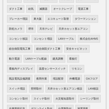
ダクト工事
給気
滅菌器
オートクレープ
電源工事
ブレーカー増設
東大阪
エコキュート取替
タワーマンション
防犯カメラ
堺市
天吊テレビ
天井カセット形エアコン
コンセント移設
コンセント増設
LANケーブル
株式会社AHMS
総合病院電気工事
総合病院ダクト工事
安全キャビネット
動力電源
LANケーブル配線
建具調整
看板灯
看板内ディスプレイ
温度センサースイッチ
リモコン
既設電気設備調査
夜間作業
埋設配管
外機電源
OAフロア
スイッチ増設
照明取付
天井カセット形エアコン移設
LAN移設
コンセント取付
スイッチ取付
火災報知器取付
シーリング取付
兵庫県明石市
ダウンライト取付
分電盤取付
漏電調査