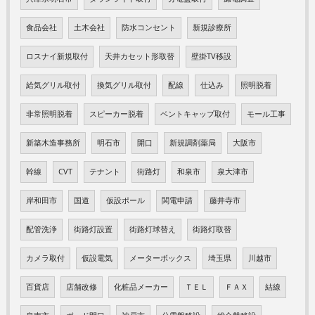
食品会社
土木会社
防水コンセント
新規診療所
ロスナイ新規取付
天井カセット形取替
壁掛TV移設
給気グリル取付
換気グリル取付
配線
仕込み
照明脱着
非常照明脱着
スピーカー脱着
ベントキャップ取付
モール工事
新築木造事務所
明石市
開口
新規調剤薬局
大阪市
幹線
CVT
テナント
街路灯
和泉市
泉大津市
岸和田市
国道
仮設ポール
関電申請
藤井寺市
配管洗浄
街路灯設置
街路灯球替え
街路灯取替
カメラ取付
仮設電気
メーターボックス
埼玉県
川越市
百貨店
店舗改修
化粧品メーカー
ＴＥＬ
ＦＡＸ
結線