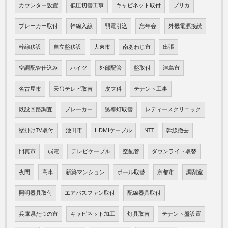
カウンター設置
低圧切替工事
キャビネット取付
プリカ
ブレーカー取付
幹線入線
弱電引込
忘年会
外機電源接続
幹線移設
自立盤移設
大東市
南あわじ市
出張
空調配管仕込み
ハイツ
外部配管
盤取付
津島市
名古屋市
天吊テレビ取替
皮フ科
テナント工事
既設回路調査
ブレーカー
誘導灯取替
レディースクリニック
壁掛けTV取付
池田市
HDMIケーブル
NTT
幹線撤去
門真市
弱電
テレビケーブル
空配管
ダウンライト取替
夜間
高車
新築マンション
ポール取替
京都市
調剤室
照明器具取付
エアパスファン取付
配線器具取付
兵庫県たつの市
キャビネット加工
灯具取替
テナント盤設置