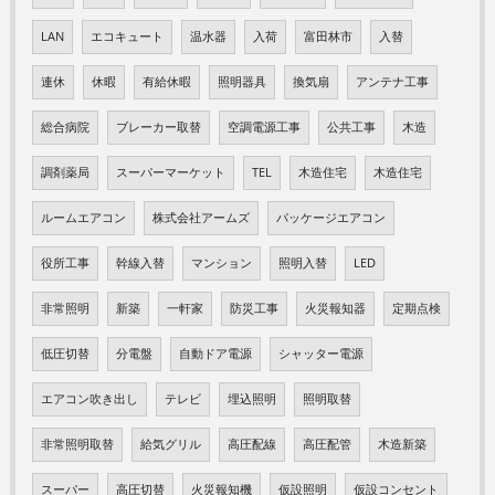
LAN
エコキュート
温水器
入荷
富田林市
入替
連休
休暇
有給休暇
照明器具
換気扇
アンテナ工事
総合病院
ブレーカー取替
空調電源工事
公共工事
木造
調剤薬局
スーパーマーケット
TEL
木造住宅
木造住宅
ルームエアコン
株式会社アームズ
パッケージエアコン
役所工事
幹線入替
マンション
照明入替
LED
非常照明
新築
一軒家
防災工事
火災報知器
定期点検
低圧切替
分電盤
自動ドア電源
シャッター電源
エアコン吹き出し
テレビ
埋込照明
照明取替
非常照明取替
給気グリル
高圧配線
高圧配管
木造新築
スーパー
高圧切替
火災報知機
仮設照明
仮設コンセント