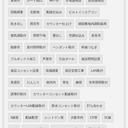
泉南市
ボード開口
神戸市
分電盤移設
総合盤移設
回路調査
北新地
配線仕込み
ビルトインエアコン
吹き出し
西宮市
カウンター仕上げ
病院敷地内調剤薬局
換気扇取付
照明下地
墨出し
空調仕込み
奈良市
姫路市
直付照明取付
ペンダント取付
幹線つなぎ
プルボックス加工
芦屋市
引込ポール
仮設照明設置
仮設コンセント設置
現場調査
高圧切替工事
LAN取付
美原区
だんじり
南河内
菅生
練習
非常照明取付
誘導灯取付
カウンターコンセント配線取付
カウンターLAN配線取付
防水コンセント取付
打ち合わせ
X線室
配線配管
レントゲン室
大阪市内
CD管
5C線