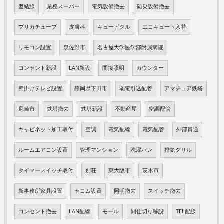
盤結線
業務スーパー
電気設備撤去
防災設備撤去
プリカチューブ
皮膚科
キューピクル
エコキュート入替
リモコン設置
泉佐野市
名古屋大学医学部附属病院
コンセント新設
LAN新設
間接照明
カウンター
壁掛けテレビ設置
静岡県下田市
弱電引込配管
アマチュア鉄塔
尼崎市
鉄塔撤去
鉄塔新設
不動産屋
空調配管
キャビネット加工取付
空調
電気配線
電気配管
外部貫通
ルームエアコン設置
管理マンション
洗濯パン
排気グリル
タイマースイッチ取付
別荘
東大阪市
茨木市
新事務所家具設置
セコム設置
照明撤去
スイッチ撤去
コンセント撤去
LAN配線
モール
間仕切り移設
TEL配線