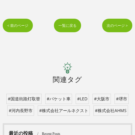
< 前のページ
一覧に戻る
次のページ >
関連タグ
#国道街路灯取替
#バケット車
#LED
#大阪市
#堺市
#河内長野市
#株式会社アールネクスト
#株式会社AHMS
最近の投稿
Recent Posts