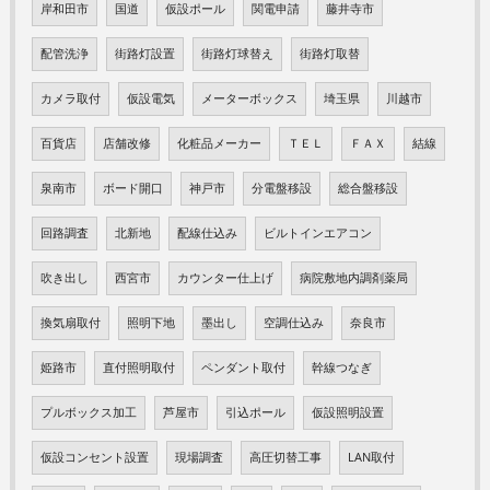
岸和田市
国道
仮設ポール
関電申請
藤井寺市
配管洗浄
街路灯設置
街路灯球替え
街路灯取替
カメラ取付
仮設電気
メーターボックス
埼玉県
川越市
百貨店
店舗改修
化粧品メーカー
ＴＥＬ
ＦＡＸ
結線
泉南市
ボード開口
神戸市
分電盤移設
総合盤移設
回路調査
北新地
配線仕込み
ビルトインエアコン
吹き出し
西宮市
カウンター仕上げ
病院敷地内調剤薬局
換気扇取付
照明下地
墨出し
空調仕込み
奈良市
姫路市
直付照明取付
ペンダント取付
幹線つなぎ
プルボックス加工
芦屋市
引込ポール
仮設照明設置
仮設コンセント設置
現場調査
高圧切替工事
LAN取付