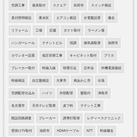
空調工事
遊具取付
スクエア
吹田市
スイッチ移設
直付照明移設
垂水区
エアコン新設
分電盤設置
撤去
リフォーム
工場
応援
ダクト取付
ラーメン屋
ハンガーレール
テナントビル
現調
換気扇取替
加西市
カウンター設置
低圧切替工事
キャビネット取付
プリカ
ブレーカー取付
幹線入線
弱電引込
忘年会
外機電源接続
幹線移設
自立盤移設
大東市
南あわじ市
出張
空調配管仕込み
ハイツ
外部配管
盤取付
津島市
名古屋市
天吊テレビ取替
皮フ科
テナント工事
既設回路調査
ブレーカー
誘導灯取替
レディースクリニック
壁掛けTV取付
池田市
HDMIケーブル
NTT
幹線撤去