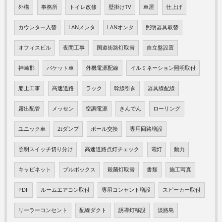
外構
事務所
トイレ改修
壁掛けTV
車屋
仕上げ
カウンター入替
LANメンタ
LANオンタ
照明器具取替
オフィスビル
夜間工事
国道街路灯取替
自立盤設置
神崎郡
バケット車
外機電源配線
イルミネーション照明取付
船上工事
高速道路
ラック
幹線引き
器具線配線
露出配管
メッセン
空調電源
きんでん
ローリング
ユニック車
2tダンプ
ポール交換
専用回路増設
照明スイッチ切り分け
高速道路点灯チェック
電灯
動力
キャビネット
プルボックス
殺菌灯取替
書類
施工写真
PDF
ルームエアコン取付
専用コンセント増設
スピーカー取付
リーラーコンセント
配線ダクト
誘導灯移設
淡路島