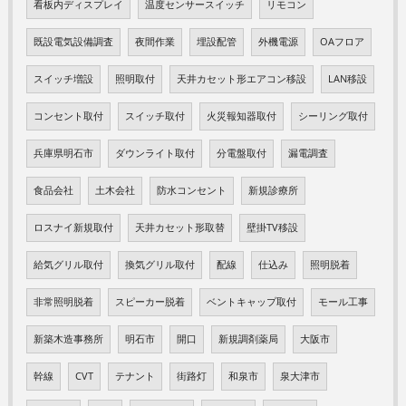
看板内ディスプレイ
温度センサースイッチ
リモコン
既設電気設備調査
夜間作業
埋設配管
外機電源
OAフロア
スイッチ増設
照明取付
天井カセット形エアコン移設
LAN移設
コンセント取付
スイッチ取付
火災報知器取付
シーリング取付
兵庫県明石市
ダウンライト取付
分電盤取付
漏電調査
食品会社
土木会社
防水コンセント
新規診療所
ロスナイ新規取付
天井カセット形取替
壁掛TV移設
給気グリル取付
換気グリル取付
配線
仕込み
照明脱着
非常照明脱着
スピーカー脱着
ベントキャップ取付
モール工事
新築木造事務所
明石市
開口
新規調剤薬局
大阪市
幹線
CVT
テナント
街路灯
和泉市
泉大津市