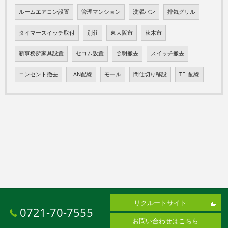
ルームエアコン設置
管理マンション
洗濯パン
排気グリル
タイマースイッチ取付
別荘
東大阪市
茨木市
新事務所家具設置
セコム設置
照明撤去
スイッチ撤去
コンセント撤去
LAN配線
モール
間仕切り移設
TEL配線
リクルートサイト
0721-70-7555
お問い合わせはこちら