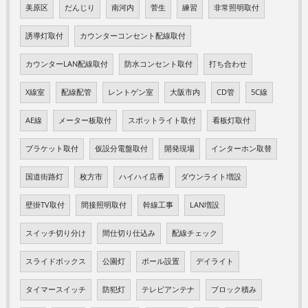
美原区
だんじり
南河内
菅生
練習
非常照明取付
誘導灯取付
カウンターコンセント配線取付
カウンターLAN配線取付
防水コンセント取付
打ち合わせ
X線室
配線配管
レントゲン室
大阪市内
CD管
5C線
AE線
メーター板取付
スポットライト取付
看板灯取付
ブラケット取付
仮設分電盤取付
開発現場
インターホン取替
国道街路灯
枚方市
ハイハイ店番
ダウンライト増設
壁掛TV取付
間接照明取付
幹線工事
LAN増設
スイッチ切り分け
間仕切り仕込み
配線チェック
スライドボックス
公園灯
ポール設置
デイライト
タイマースイッチ
防犯灯
テレビアンテナ
ブロック積み