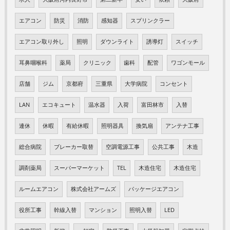
エアコン
防災
消防
感知器
スプリンクラー
エアコン取り外し
照明
ダウンライト
誘導灯
スイッチ
耳鼻咽喉科
薬局
クリニック
歯科
配管
ワゴンモール
店舗
ジム
京都府
三重県
大学病院
コンセント
LAN
エコキュート
温水器
入荷
富田林市
入替
連休
休暇
有給休暇
照明器具
換気扇
アンテナ工事
総合病院
ブレーカー取替
空調電源工事
公共工事
木造
調剤薬局
スーパーマーケット
TEL
木造住宅
木造住宅
ルームエアコン
株式会社アームズ
パッケージエアコン
役所工事
幹線入替
マンション
照明入替
LED