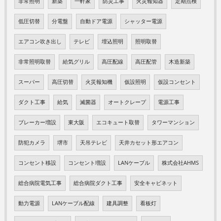
非常照明
新築
一軒家
防災工事
火災報知器
定期点検
低圧切替
分電盤
自動ドア電源
シャッター電源
エアコン吹き出し
テレビ
埋込照明
照明取替
非常照明取替
給気グリル
高圧配線
高圧配管
木造新築
スーパー
高圧切替
火災報知機
仮設照明
仮設コンセント
ダクト工事
給気
滅菌器
オートクレープ
電源工事
ブレーカー増設
東大阪
エコキュート取替
タワーマンション
防犯カメラ
堺市
天吊テレビ
天井カセット形エアコン
コンセント移設
コンセント増設
LANケーブル
株式会社AHMS
総合病院電気工事
総合病院ダクト工事
安全キャビネット
動力電源
LANケーブル配線
建具調整
看板灯