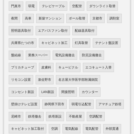
門真市
弱電
テレビケーブル
空配管
ダウンライト取替
夜間
高車
新築マンション
ポール取替
京都市
調剤室
照明器具取付
エアパスファン取付
配線器具取付
兵庫県たつの市
キャビネット加工
灯具取替
テナント盤設置
盤結線
業務スーパー
電気設備撤去
防災設備撤去
プリカチューブ
皮膚科
キューピクル
エコキュート入替
リモコン設置
泉佐野市
名古屋大学医学部附属病院
コンセント新設
LAN新設
間接照明
カウンター
壁掛けテレビ設置
静岡県下田市
弱電引込配管
アマチュア鉄塔
尼崎市
鉄塔撤去
鉄塔新設
不動産屋
空調配管
キャビネット加工取付
空調
電気配線
電気配管
外部貫通