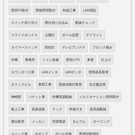
壁掛TV取付
間接照明取付
幹線工事
LAN増設
スイッチ切り分け
間仕切り仕込み
配線チェック
スライドボックス
公園灯
ポール設置
デイライト
タイマースイッチ
防犯灯
テレビアンテナ
ブロック積み
外構
事務所
トイレ改修
壁掛けTV
車屋
仕上げ
カウンター入替
LANメンタ
LANオンタ
照明器具取替
オフィスビル
夜間工事
国道街路灯取替
自立盤設置
神崎郡
バケット車
外機電源配線
イルミネーション照明取付
船上工事
高速道路
ラック
幹線引き
器具線配線
露出配管
メッセン
空調電源
きんでん
ローリング
ユニック車
2tダンプ
ポール交換
専用回路増設