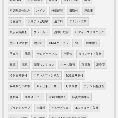
空調配管仕込み
ハイツ
外部配管
盤取付
津島市
名古屋市
天吊テレビ取替
皮フ科
テナント工事
既設回路調査
ブレーカー
誘導灯取替
レディースクリニック
壁掛けTV取付
池田市
HDMIケーブル
NTT
幹線撤去
門真市
弱電
テレビケーブル
空配管
ダウンライト取替
夜間
高車
新築マンション
ポール取替
京都市
調剤室
照明器具取付
エアパスファン取付
配線器具取付
兵庫県たつの市
キャビネット加工
灯具取替
テナント盤設置
盤結線
業務スーパー
電気設備撤去
防災設備撤去
プリカチューブ
皮膚科
キューピクル
エコキュート入替