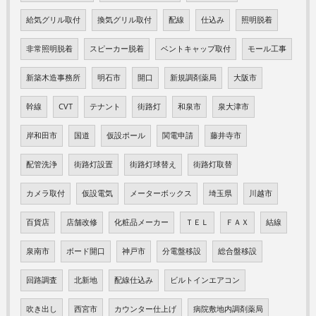
給気グリル取付
換気グリル取付
配線
仕込み
照明脱着
非常照明脱着
スピーカー脱着
ベントキャップ取付
モール工事
新築木造事務所
明石市
開口
新規調剤薬局
大阪市
幹線
CVT
テナント
街路灯
和泉市
泉大津市
岸和田市
国道
仮設ポール
関電申請
藤井寺市
配管洗浄
街路灯設置
街路灯球替え
街路灯取替
カメラ取付
仮設電気
メーターボックス
埼玉県
川越市
百貨店
店舗改修
化粧品メーカー
ＴＥＬ
ＦＡＸ
結線
泉南市
ボード開口
神戸市
分電盤移設
総合盤移設
回路調査
北新地
配線仕込み
ビルトインエアコン
吹き出し
西宮市
カウンター仕上げ
病院敷地内調剤薬局