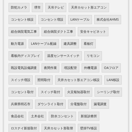
防犯カメラ
堺市
天吊テレビ
天井カセット形エアコン
コンセント移設
コンセント増設
LANケーブル
株式会社AHMS
総合病院電気工事
総合病院ダクト工事
安全キャビネット
動力電源
LANケーブル配線
建具調整
看板灯
看板内ディスプレイ
温度センサースイッチ
リモコン
既設電気設備調査
夜間作業
埋設配管
外機電源
OAフロア
スイッチ増設
照明取付
天井カセット形エアコン移設
LAN移設
コンセント取付
スイッチ取付
火災報知器取付
シーリング取付
兵庫県明石市
ダウンライト取付
分電盤取付
漏電調査
食品会社
土木会社
防水コンセント
新規診療所
ロスナイ新規取付
天井カセット形取替
壁掛TV移設