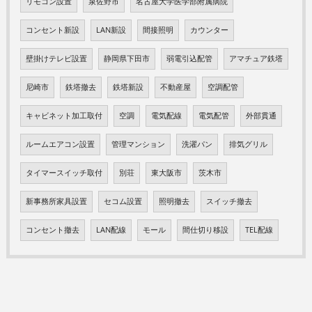
リモコン設置
泉佐野市
名古屋大学医学部附属病院
コンセント新設
LAN新設
間接照明
カウンター
壁掛けテレビ設置
静岡県下田市
弱電引込配管
アマチュア鉄塔
尼崎市
鉄塔撤去
鉄塔新設
不動産屋
空調配管
キャビネット加工取付
空調
電気配線
電気配管
外部貫通
ルームエアコン設置
管理マンション
洗濯パン
排気グリル
タイマースイッチ取付
別荘
東大阪市
茨木市
新事務所家具設置
セコム設置
照明撤去
スイッチ撤去
コンセント撤去
LAN配線
モール
間仕切り移設
TEL配線