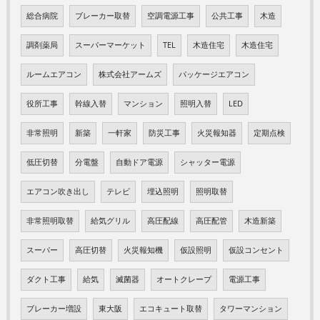
総合病院
ブレーカー取替
空調電源工事
公共工事
木造
調剤薬局
スーパーマーケット
TEL
木造住宅
木造住宅
ルームエアコン
株式会社アームズ
パッケージエアコン
役所工事
幹線入替
マンション
照明入替
LED
非常照明
新築
一軒家
防災工事
火災報知器
定期点検
低圧切替
分電盤
自動ドア電源
シャッター電源
エアコン吹き出し
テレビ
埋込照明
照明取替
非常照明取替
給気グリル
高圧配線
高圧配管
木造新築
スーパー
高圧切替
火災報知機
仮設照明
仮設コンセント
ダクト工事
給気
滅菌器
オートクレープ
電源工事
ブレーカー増設
東大阪
エコキュート取替
タワーマンション