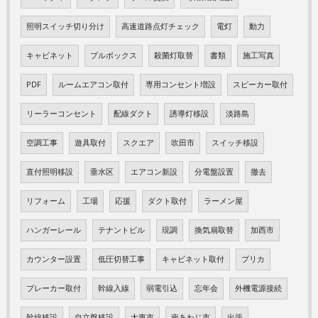
照明スイッチ切り分け
高速道路点灯チェック
電灯
動力
キャビネット
プルボックス
殺菌灯取替
書類
施工写真
PDF
ルームエアコン取付
専用コンセント増設
スピーカー取付
リーラーコンセント
配線ダクト
誘導灯移設
淡路島
空調工事
遊具取付
スクエア
吹田市
スイッチ移設
直付照明移設
垂水区
エアコン新設
分電盤設置
撤去
リフォーム
工場
応援
ダクト取付
ラーメン屋
ハンガーレール
テナントビル
現調
換気扇取替
加西市
カウンター設置
低圧切替工事
キャビネット取付
プリカ
ブレーカー取付
幹線入線
弱電引込
忘年会
外機電源接続
幹線移設
自立盤移設
大東市
南あわじ市
出張