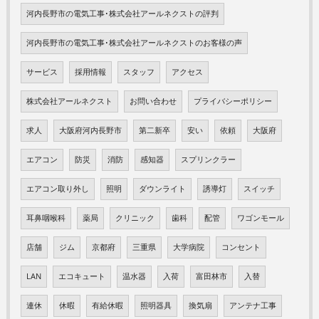
河内長野市の電気工事･株式会社アールネクストの評判
河内長野市の電気工事･株式会社アールネクストのお客様の声
サービス
採用情報
スタッフ
アクセス
株式会社アールネクスト
お問い合わせ
プライバシーポリシー
求人
大阪府河内長野市
第二新卒
安い
依頼
大阪府
エアコン
防災
消防
感知器
スプリンクラー
エアコン取り外し
照明
ダウンライト
誘導灯
スイッチ
耳鼻咽喉科
薬局
クリニック
歯科
配管
ワゴンモール
店舗
ジム
京都府
三重県
大学病院
コンセント
LAN
エコキュート
温水器
入荷
富田林市
入替
連休
休暇
有給休暇
照明器具
換気扇
アンテナ工事