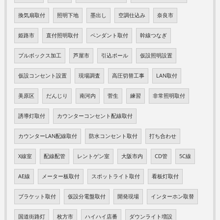
換気扇取付
照明下地
墨出し
空調仕込み
奈良市
姫路市
直付照明取付
ペンダント取付
幹線つなぎ
プルボックス加工
芦屋市
引込ポール
仮設照明設置
仮設コンセント設置
現場調査
高圧切替工事
LAN取付
美原区
だんじり
南河内
菅生
練習
非常照明取付
誘導灯取付
カウンターコンセント配線取付
カウンターLAN配線取付
防水コンセント取付
打ち合わせ
X線室
配線配管
レントゲン室
大阪市内
CD管
5C線
AE線
メーター板取付
スポットライト取付
看板灯取付
ブラケット取付
仮設分電盤取付
開発現場
インターホン取替
国道街路灯
枚方市
ハイハイ店番
ダウンライト増設