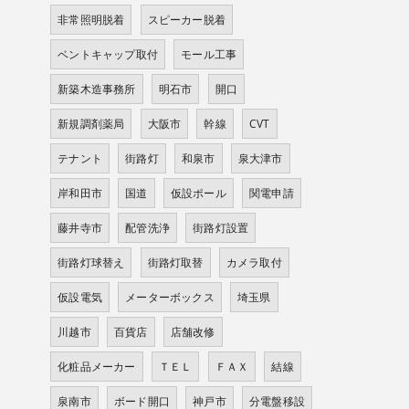
非常照明脱着
スピーカー脱着
ベントキャップ取付
モール工事
新築木造事務所
明石市
開口
新規調剤薬局
大阪市
幹線
CVT
テナント
街路灯
和泉市
泉大津市
岸和田市
国道
仮設ポール
関電申請
藤井寺市
配管洗浄
街路灯設置
街路灯球替え
街路灯取替
カメラ取付
仮設電気
メーターボックス
埼玉県
川越市
百貨店
店舗改修
化粧品メーカー
ＴＥＬ
ＦＡＸ
結線
泉南市
ボード開口
神戸市
分電盤移設