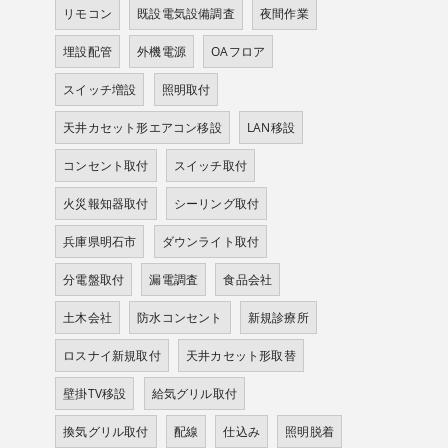
リモコン
既設電気設備調査
夜間作業
埋設配管
外機電源
OAフロア
スイッチ増設
照明取付
天井カセット形エアコン移設
LAN移設
コンセント取付
スイッチ取付
火災報知器取付
シーリング取付
兵庫県明石市
ダウンライト取付
分電盤取付
漏電調査
食品会社
土木会社
防水コンセント
新規診療所
ロスナイ新規取付
天井カセット形取替
壁掛TV移設
給気グリル取付
換気グリル取付
配線
仕込み
照明脱着