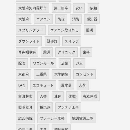
大阪府河内長野市
第二新卒
安い
依頼
大阪府
エアコン
防災
消防
感知器
スプリンクラー
エアコン取り外し
照明
ダウンライト
誘導灯
スイッチ
耳鼻咽喉科
薬局
クリニック
歯科
配管
ワゴンモール
店舗
ジム
京都府
三重県
大学病院
コンセント
LAN
エコキュート
温水器
入荷
富田林市
入替
連休
休暇
有給休暇
照明器具
換気扇
アンテナ工事
総合病院
ブレーカー取替
空調電源工事
公共工事
木造
調剤薬局