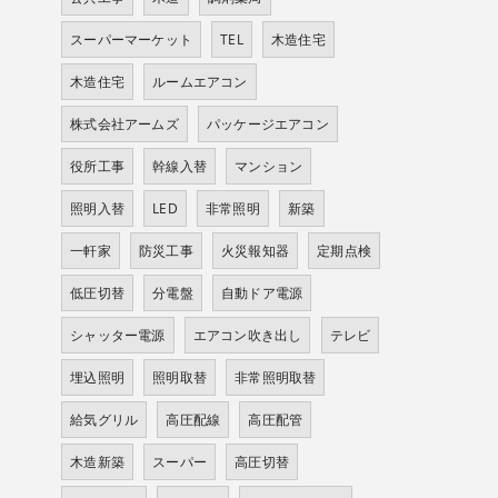
スーパーマーケット
TEL
木造住宅
木造住宅
ルームエアコン
株式会社アームズ
パッケージエアコン
役所工事
幹線入替
マンション
照明入替
LED
非常照明
新築
一軒家
防災工事
火災報知器
定期点検
低圧切替
分電盤
自動ドア電源
シャッター電源
エアコン吹き出し
テレビ
埋込照明
照明取替
非常照明取替
給気グリル
高圧配線
高圧配管
木造新築
スーパー
高圧切替