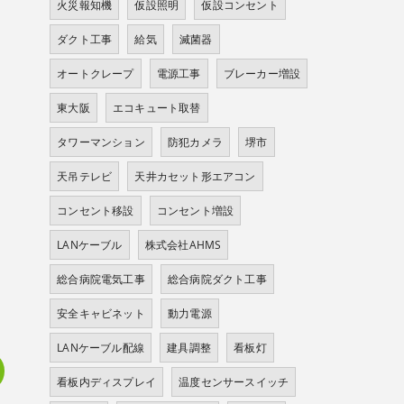
火災報知機
仮設照明
仮設コンセント
ダクト工事
給気
滅菌器
オートクレープ
電源工事
ブレーカー増設
東大阪
エコキュート取替
タワーマンション
防犯カメラ
堺市
天吊テレビ
天井カセット形エアコン
コンセント移設
コンセント増設
LANケーブル
株式会社AHMS
総合病院電気工事
総合病院ダクト工事
安全キャビネット
動力電源
LANケーブル配線
建具調整
看板灯
看板内ディスプレイ
温度センサースイッチ