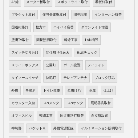
AE線
メーター板取付
スポットライト取付
看板灯取付
ブラケット取付
仮設分電盤取付
開発現場
インターホン取替
国道街路灯
枚方市
ハイハイ店番
ダウンライト増設
壁掛TV取付
間接照明取付
幹線工事
LAN増設
スイッチ切り分け
間仕切り仕込み
配線チェック
スライドボックス
公園灯
ポール設置
デイライト
タイマースイッチ
防犯灯
テレビアンテナ
ブロック積み
外構
事務所
トイレ改修
壁掛けTV
車屋
仕上げ
カウンター入替
LANメンタ
LANオンタ
照明器具取替
オフィスビル
夜間工事
国道街路灯取替
自立盤設置
神崎郡
バケット車
外機電源配線
イルミネーション照明取付