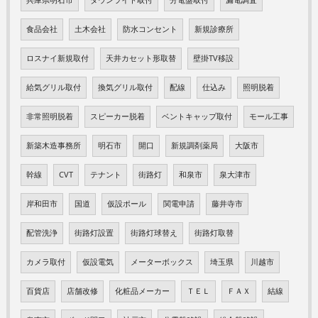
食品会社
土木会社
防水コンセント
新規診療所
ロスナイ新規取付
天井カセット形取替
壁掛TV移設
給気グリル取付
換気グリル取付
配線
仕込み
照明脱着
非常照明脱着
スピーカー脱着
ベントキャップ取付
モール工事
新築木造事務所
明石市
開口
新規調剤薬局
大阪市
幹線
CVT
テナント
街路灯
和泉市
泉大津市
岸和田市
国道
仮設ポール
関電申請
藤井寺市
配管洗浄
街路灯設置
街路灯球替え
街路灯取替
カメラ取付
仮設電気
メーターボックス
埼玉県
川越市
百貨店
店舗改修
化粧品メーカー
ＴＥＬ
ＦＡＸ
結線