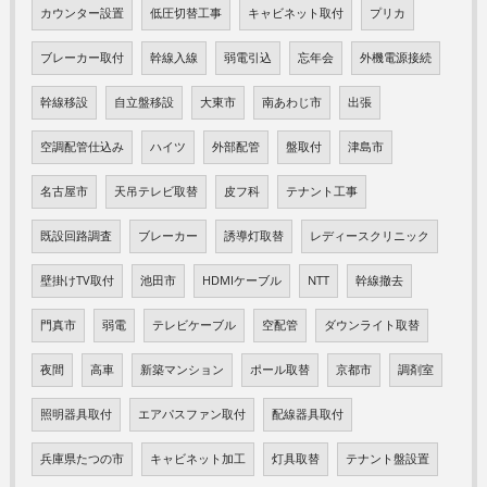
カウンター設置
低圧切替工事
キャビネット取付
プリカ
ブレーカー取付
幹線入線
弱電引込
忘年会
外機電源接続
幹線移設
自立盤移設
大東市
南あわじ市
出張
空調配管仕込み
ハイツ
外部配管
盤取付
津島市
名古屋市
天吊テレビ取替
皮フ科
テナント工事
既設回路調査
ブレーカー
誘導灯取替
レディースクリニック
壁掛けTV取付
池田市
HDMIケーブル
NTT
幹線撤去
門真市
弱電
テレビケーブル
空配管
ダウンライト取替
夜間
高車
新築マンション
ポール取替
京都市
調剤室
照明器具取付
エアパスファン取付
配線器具取付
兵庫県たつの市
キャビネット加工
灯具取替
テナント盤設置