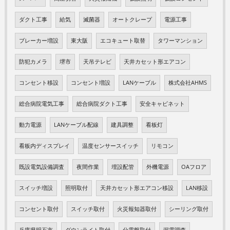
ダクト工事
給気
滅菌器
オートクレープ
電源工事
ブレーカー増設
東大阪
エコキュート取替
タワーマンション
防犯カメラ
堺市
天吊テレビ
天井カセット形エアコン
コンセント移設
コンセント増設
LANケーブル
株式会社AHMS
総合病院電気工事
総合病院ダクト工事
安全キャビネット
動力電源
LANケーブル配線
建具調整
看板灯
看板内ディスプレイ
温度センサースイッチ
リモコン
既設電気設備調査
夜間作業
埋設配管
外機電源
OAフロア
スイッチ増設
照明取付
天井カセット形エアコン移設
LAN移設
コンセント取付
スイッチ取付
火災報知器取付
シーリング取付
兵庫県明石市
ダウンライト取付
分電盤取付
漏電調査