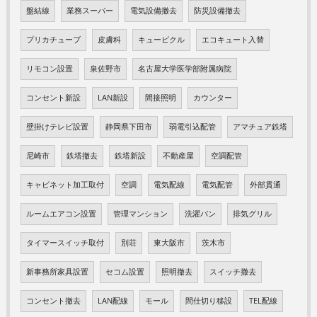
盤結線
業務スーパー
電気設備撤去
防災設備撤去
プリカチューブ
皮膚科
キューピクル
エコキュート入替
リモコン設置
泉佐野市
名古屋大学医学部附属病院
コンセント新設
LAN新設
間接照明
カウンター
壁掛けテレビ設置
静岡県下田市
弱電引込配管
アマチュア鉄塔
尼崎市
鉄塔撤去
鉄塔新設
不動産屋
空調配管
キャビネット加工取付
空調
電気配線
電気配管
外部貫通
ルームエアコン設置
管理マンション
洗濯パン
排気グリル
タイマースイッチ取付
別荘
東大阪市
茨木市
新事務所家具設置
セコム設置
照明撤去
スイッチ撤去
コンセント撤去
LAN配線
モール
間仕切り移設
TEL配線