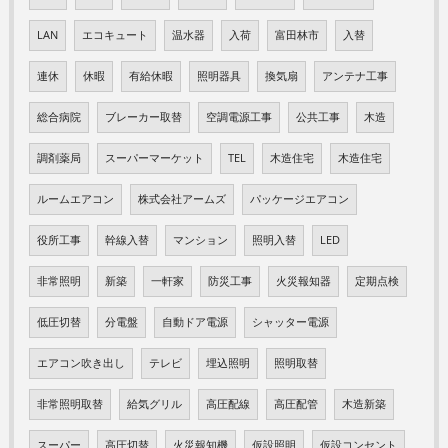
LAN
エコキュート
温水器
入荷
富田林市
入替
連休
休暇
有給休暇
照明器具
換気扇
アンテナ工事
総合病院
ブレーカー取替
空調電源工事
公共工事
木造
調剤薬局
スーパーマーケット
TEL
木造住宅
木造住宅
ルームエアコン
株式会社アームズ
パッケージエアコン
役所工事
幹線入替
マンション
照明入替
LED
非常照明
新築
一軒家
防災工事
火災報知器
定期点検
低圧切替
分電盤
自動ドア電源
シャッター電源
エアコン吹き出し
テレビ
埋込照明
照明取替
非常照明取替
給気グリル
高圧配線
高圧配管
木造新築
スーパー
高圧切替
火災報知機
仮設照明
仮設コンセント