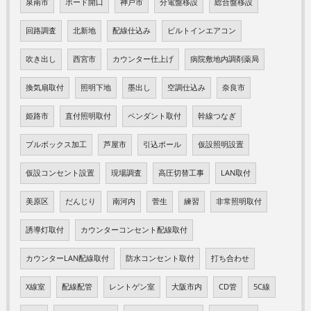
泉南市
ボード開口
神戸市
分電盤移設
総合盤移設
回路調査
北新地
配線仕込み
ビルトインエアコン
吹き出し
西宮市
カウンター仕上げ
病院敷地内調剤薬局
換気扇取付
照明下地
墨出し
空調仕込み
奈良市
姫路市
直付照明取付
ペンダント取付
幹線つなぎ
プルボックス加工
芦屋市
引込ポール
仮設照明設置
仮設コンセント設置
現場調査
高圧切替工事
LAN取付
美原区
だんじり
南河内
菅生
練習
非常照明取付
誘導灯取付
カウンターコンセント配線取付
カウンターLAN配線取付
防水コンセント取付
打ち合わせ
X線室
配線配管
レントゲン室
大阪市内
CD管
5C線