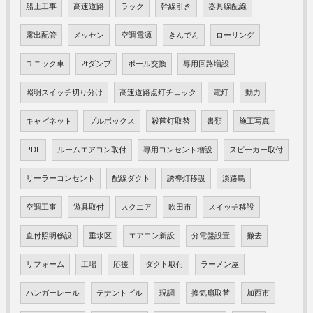
船上工事
高速道路
ラック
幹線引き
器具線配線
露出配管
メッセン
空調電源
きんでん
ローリング
ユニック車
2tダンプ
ポール交換
専用回路増設
照明スイッチ切り分け
高速道路点灯チェック
電灯
動力
キャビネット
プルボックス
殺菌灯取替
書類
施工写真
PDF
ルームエアコン取付
専用コンセント増設
スピーカー取付
リーラーコンセント
配線ダクト
誘導灯移設
淡路島
空調工事
遊具取付
スクエア
吹田市
スイッチ移設
直付照明移設
垂水区
エアコン新設
分電盤設置
撤去
リフォーム
工場
応援
ダクト取付
ラーメン屋
ハンガーレール
テナントビル
現調
換気扇取替
加西市