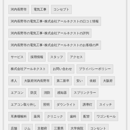
河内長野市
電気工事
コンセプト
河内長野市の電気工事･株式会社アールネクストの口コミ情報
河内長野市の電気工事･株式会社アールネクストの評判
河内長野市の電気工事･株式会社アールネクストのお客様の声
サービス
採用情報
スタッフ
アクセス
株式会社アールネクスト
お問い合わせ
プライバシーポリシー
求人
大阪府河内長野市
第二新卒
安い
依頼
大阪府
エアコン
防災
消防
感知器
スプリンクラー
エアコン取り外し
照明
ダウンライト
誘導灯
スイッチ
耳鼻咽喉科
薬局
クリニック
歯科
配管
ワゴンモール
店舗
ジム
京都府
三重県
大学病院
コンセント