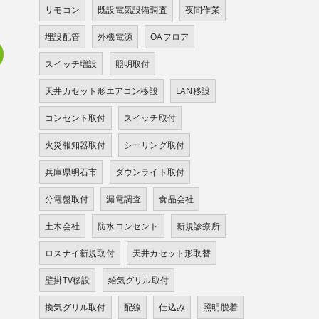
リモコン
既設電気設備調査
夜間作業
埋設配管
外機電源
OAフロア
スイッチ増設
照明取付
天井カセット形エアコン移設
LAN移設
コンセント取付
スイッチ取付
火災報知器取付
シーリング取付
兵庫県明石市
ダウンライト取付
分電盤取付
漏電調査
食品会社
土木会社
防水コンセント
新規診療所
ロスナイ新規取付
天井カセット形取替
壁掛TV移設
給気グリル取付
換気グリル取付
配線
仕込み
照明脱着