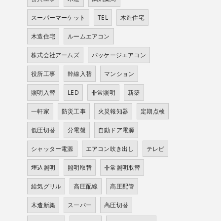
スーパーマーケット
TEL
木造住宅
木造住宅
ルームエアコン
株式会社アームズ
パッケージエアコン
役所工事
幹線入替
マンション
照明入替
LED
非常照明
新築
一軒家
防災工事
火災報知器
定期点検
低圧切替
分電盤
自動ドア電源
シャッター電源
エアコン吹き出し
テレビ
埋込照明
照明取替
非常照明取替
給気グリル
高圧配線
高圧配管
木造新築
スーパー
高圧切替