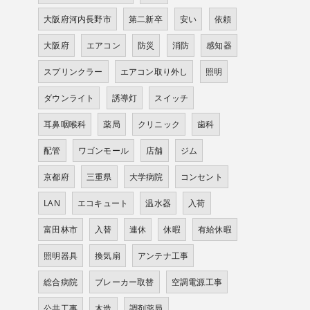
大阪府河内長野市
第二新卒
安い
依頼
大阪府
エアコン
防災
消防
感知器
スプリンクラー
エアコン取り外し
照明
ダウンライト
誘導灯
スイッチ
耳鼻咽喉科
薬局
クリニック
歯科
配管
ワゴンモール
店舗
ジム
京都府
三重県
大学病院
コンセント
LAN
エコキュート
温水器
入荷
富田林市
入替
連休
休暇
有給休暇
照明器具
換気扇
アンテナ工事
総合病院
ブレーカー取替
空調電源工事
公共工事
木造
調剤薬局