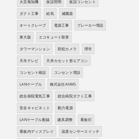
火災報知機
仮設照明
仮設コンセント
ダクト工事
給気
滅菌器
オートクレープ
電源工事
ブレーカー増設
東大阪
エコキュート取替
タワーマンション
防犯カメラ
堺市
天吊テレビ
天井カセット形エアコン
コンセント移設
コンセント増設
LANケーブル
株式会社AHMS
総合病院電気工事
総合病院ダクト工事
安全キャビネット
動力電源
LANケーブル配線
建具調整
看板灯
看板内ディスプレイ
温度センサースイッチ