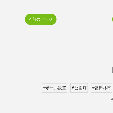
< 前のページ
#ポール設置
#公園灯
#富田林市