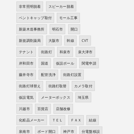
非常照明脱着
スピーカー脱着
ベントキャップ取付
モール工事
新築木造事務所
明石市
開口
新規調剤薬局
大阪市
幹線
CVT
テナント
街路灯
和泉市
泉大津市
岸和田市
国道
仮設ポール
関電申請
藤井寺市
配管洗浄
街路灯設置
街路灯球替え
街路灯取替
カメラ取付
仮設電気
メーターボックス
埼玉県
川越市
百貨店
店舗改修
化粧品メーカー
ＴＥＬ
ＦＡＸ
結線
泉南市
ボード開口
神戸市
分電盤移設