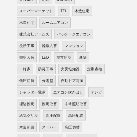
スーパーマーケット
TEL
木造住宅
木造住宅
ルームエアコン
株式会社アームズ
パッケージエアコン
役所工事
幹線入替
マンション
照明入替
LED
非常照明
新築
一軒家
防災工事
火災報知器
定期点検
低圧切替
分電盤
自動ドア電源
シャッター電源
エアコン吹き出し
テレビ
埋込照明
照明取替
非常照明取替
給気グリル
高圧配線
高圧配管
木造新築
スーパー
高圧切替