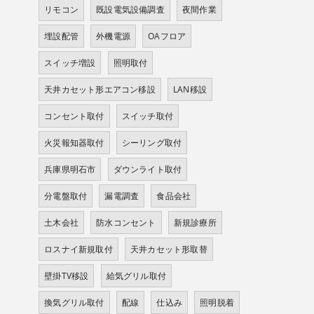
リモコン
既設電気設備調査
夜間作業
埋設配管
外機電源
OAフロア
スイッチ増設
照明取付
天井カセット形エアコン移設
LAN移設
コンセント取付
スイッチ取付
火災報知器取付
シーリング取付
兵庫県明石市
ダウンライト取付
分電盤取付
漏電調査
食品会社
土木会社
防水コンセント
新規診療所
ロスナイ新規取付
天井カセット形取替
壁掛TV移設
給気グリル取付
換気グリル取付
配線
仕込み
照明脱着