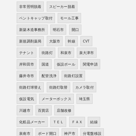
非常照明脱着
スピーカー脱着
ベントキャップ取付
モール工事
新築木造事務所
明石市
開口
新規調剤薬局
大阪市
幹線
CVT
テナント
街路灯
和泉市
泉大津市
岸和田市
国道
仮設ポール
関電申請
藤井寺市
配管洗浄
街路灯設置
街路灯球替え
街路灯取替
カメラ取付
仮設電気
メーターボックス
埼玉県
川越市
百貨店
店舗改修
化粧品メーカー
ＴＥＬ
ＦＡＸ
結線
泉南市
ボード開口
神戸市
分電盤移設