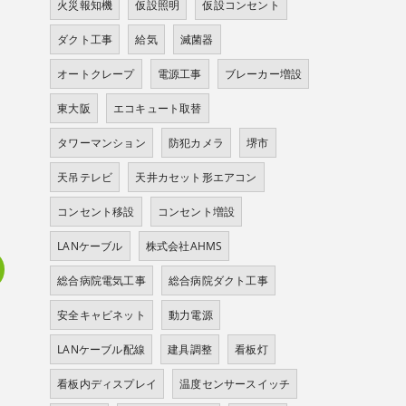
火災報知機
仮設照明
仮設コンセント
ダクト工事
給気
滅菌器
オートクレープ
電源工事
ブレーカー増設
東大阪
エコキュート取替
タワーマンション
防犯カメラ
堺市
天吊テレビ
天井カセット形エアコン
コンセント移設
コンセント増設
LANケーブル
株式会社AHMS
総合病院電気工事
総合病院ダクト工事
安全キャビネット
動力電源
LANケーブル配線
建具調整
看板灯
看板内ディスプレイ
温度センサースイッチ