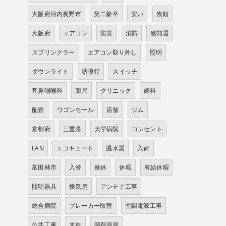
大阪府河内長野市
第二新卒
安い
依頼
大阪府
エアコン
防災
消防
感知器
スプリンクラー
エアコン取り外し
照明
ダウンライト
誘導灯
スイッチ
耳鼻咽喉科
薬局
クリニック
歯科
配管
ワゴンモール
店舗
ジム
京都府
三重県
大学病院
コンセント
LAN
エコキュート
温水器
入荷
富田林市
入替
連休
休暇
有給休暇
照明器具
換気扇
アンテナ工事
総合病院
ブレーカー取替
空調電源工事
公共工事
木造
調剤薬局