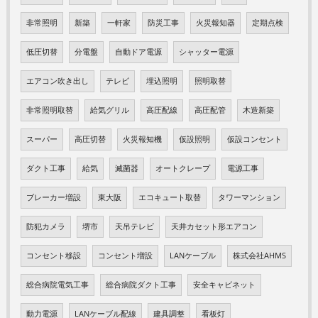
非常照明
新築
一軒家
防災工事
火災報知器
定期点検
低圧切替
分電盤
自動ドア電源
シャッター電源
エアコン吹き出し
テレビ
埋込照明
照明取替
非常照明取替
給気グリル
高圧配線
高圧配管
木造新築
スーパー
高圧切替
火災報知機
仮設照明
仮設コンセント
ダクト工事
給気
滅菌器
オートクレープ
電源工事
ブレーカー増設
東大阪
エコキュート取替
タワーマンション
防犯カメラ
堺市
天吊テレビ
天井カセット形エアコン
コンセント移設
コンセント増設
LANケーブル
株式会社AHMS
総合病院電気工事
総合病院ダクト工事
安全キャビネット
動力電源
LANケーブル配線
建具調整
看板灯