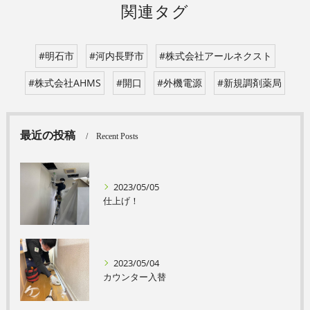
関連タグ
#明石市
#河内長野市
#株式会社アールネクスト
#株式会社AHMS
#開口
#外機電源
#新規調剤薬局
最近の投稿
Recent Posts
2023/05/05
仕上げ！
2023/05/04
カウンター入替