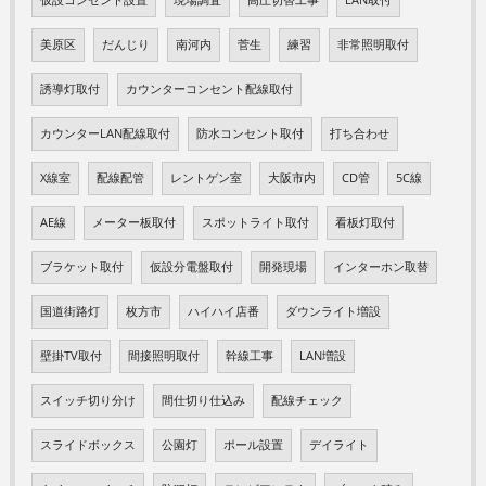
仮設コンセント設置
現場調査
高圧切替工事
LAN取付
美原区
だんじり
南河内
菅生
練習
非常照明取付
誘導灯取付
カウンターコンセント配線取付
カウンターLAN配線取付
防水コンセント取付
打ち合わせ
X線室
配線配管
レントゲン室
大阪市内
CD管
5C線
AE線
メーター板取付
スポットライト取付
看板灯取付
ブラケット取付
仮設分電盤取付
開発現場
インターホン取替
国道街路灯
枚方市
ハイハイ店番
ダウンライト増設
壁掛TV取付
間接照明取付
幹線工事
LAN増設
スイッチ切り分け
間仕切り仕込み
配線チェック
スライドボックス
公園灯
ポール設置
デイライト