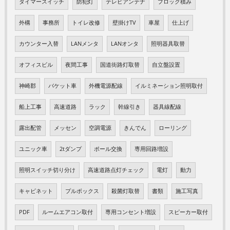
タイマースイッチ
防犯灯
テレビアンテナ
ブロック積み
外構
事務所
トイレ改修
壁掛けTV
車屋
仕上げ
カウンター入替
LANメンタ
LANオンタ
照明器具取替
オフィスビル
夜間工事
国道街路灯取替
自立盤設置
神崎郡
バケット車
外機電源配線
イルミネーション照明取付
船上工事
高速道路
ラック
幹線引き
器具線配線
露出配管
メッセン
空調電源
きんでん
ローリング
ユニック車
2tダンプ
ポール交換
専用回路増設
照明スイッチ切り分け
高速道路点灯チェック
電灯
動力
キャビネット
プルボックス
殺菌灯取替
書類
施工写真
PDF
ルームエアコン取付
専用コンセント増設
スピーカー取付