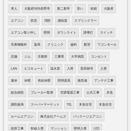
求人
大阪府河内長野市
第二新卒
安い
依頼
大阪府
エアコン
防災
消防
感知器
スプリンクラー
エアコン取り外し
照明
ダウンライト
誘導灯
スイッチ
耳鼻咽喉科
薬局
クリニック
歯科
配管
ワゴンモール
店舗
ジム
京都府
三重県
大学病院
コンセント
LAN
エコキュート
温水器
入荷
富田林市
入替
連休
休暇
有給休暇
照明器具
換気扇
アンテナ工事
総合病院
ブレーカー取替
空調電源工事
公共工事
木造
調剤薬局
スーパーマーケット
TEL
木造住宅
木造住宅
ルームエアコン
株式会社アームズ
パッケージエアコン
役所工事
幹線入替
マンション
照明入替
LED