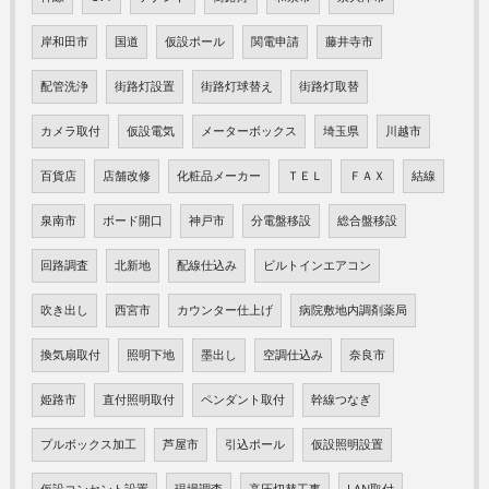
岸和田市
国道
仮設ポール
関電申請
藤井寺市
配管洗浄
街路灯設置
街路灯球替え
街路灯取替
カメラ取付
仮設電気
メーターボックス
埼玉県
川越市
百貨店
店舗改修
化粧品メーカー
ＴＥＬ
ＦＡＸ
結線
泉南市
ボード開口
神戸市
分電盤移設
総合盤移設
回路調査
北新地
配線仕込み
ビルトインエアコン
吹き出し
西宮市
カウンター仕上げ
病院敷地内調剤薬局
換気扇取付
照明下地
墨出し
空調仕込み
奈良市
姫路市
直付照明取付
ペンダント取付
幹線つなぎ
プルボックス加工
芦屋市
引込ポール
仮設照明設置