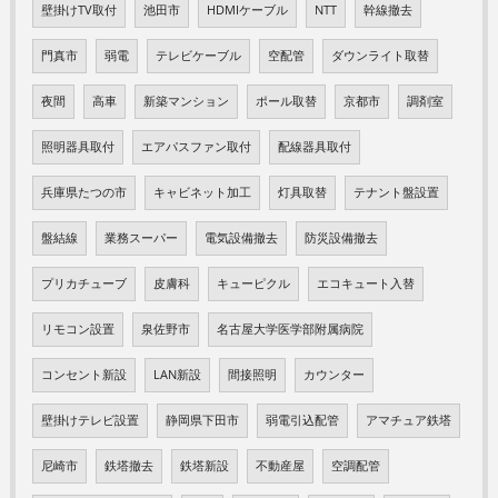
壁掛けTV取付
池田市
HDMIケーブル
NTT
幹線撤去
門真市
弱電
テレビケーブル
空配管
ダウンライト取替
夜間
高車
新築マンション
ポール取替
京都市
調剤室
照明器具取付
エアパスファン取付
配線器具取付
兵庫県たつの市
キャビネット加工
灯具取替
テナント盤設置
盤結線
業務スーパー
電気設備撤去
防災設備撤去
プリカチューブ
皮膚科
キューピクル
エコキュート入替
リモコン設置
泉佐野市
名古屋大学医学部附属病院
コンセント新設
LAN新設
間接照明
カウンター
壁掛けテレビ設置
静岡県下田市
弱電引込配管
アマチュア鉄塔
尼崎市
鉄塔撤去
鉄塔新設
不動産屋
空調配管