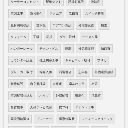
リーラーコンセント
配線ダクト
誘導灯移設
淡路島
空調工事
遊具取付
スクエア
吹田市
スイッチ移設
直付照明移設
垂水区
エアコン新設
分電盤設置
撤去
リフォーム
工場
応援
ダクト取付
ラーメン屋
ハンガーレール
テナントビル
現調
換気扇取替
加西市
カウンター設置
低圧切替工事
キャビネット取付
プリカ
ブレーカー取付
幹線入線
弱電引込
忘年会
外機電源接続
幹線移設
自立盤移設
大東市
南あわじ市
出張
空調配管仕込み
ハイツ
外部配管
盤取付
津島市
名古屋市
天吊テレビ取替
皮フ科
テナント工事
既設回路調査
ブレーカー
誘導灯取替
レディースクリニック