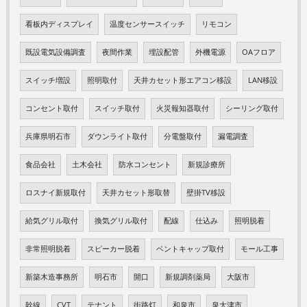
看板内ディスプレイ
温度センサースイッチ
リモコン
既設電気設備調査
夜間作業
埋設配管
外機電源
OAフロア
スイッチ増設
照明取付
天井カセット形エアコン移設
LAN移設
コンセント取付
スイッチ取付
火災報知器取付
シーリング取付
兵庫県明石市
ダウンライト取付
分電盤取付
漏電調査
食品会社
土木会社
防水コンセント
新規診療所
ロスナイ新規取付
天井カセット形取替
壁掛TV移設
給気グリル取付
換気グリル取付
配線
仕込み
照明脱着
非常照明脱着
スピーカー脱着
ベントキャップ取付
モール工事
新築木造事務所
明石市
開口
新規調剤薬局
大阪市
幹線
CVT
テナント
街路灯
和泉市
泉大津市