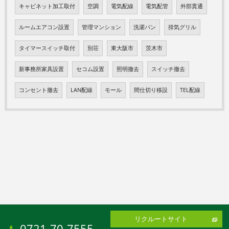
キャビネット加工取付
空調
電気配線
電気配管
外部貫通
ルームエアコン設置
管理マンション
洗濯パン
排気グリル
タイマースイッチ取付
別荘
東大阪市
茨木市
新事務所家具設置
セコム設置
照明撤去
スイッチ撤去
コンセント撤去
LAN配線
モール
間仕切り移設
TEL配線
リクルートサイト
0721-70-7555