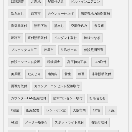
回路調査
北新地
配線仕込み
ビルトインエアコン
吹き出し
西宮市
カウンター仕上げ
病院敷地内調剤薬局
換気扇取付
照明下地
墨出し
空調仕込み
奈良市
姫路市
直付照明取付
ペンダント取付
幹線つなぎ
プルボックス加工
芦屋市
引込ポール
仮設照明設置
仮設コンセント設置
現場調査
高圧切替工事
LAN取付
美原区
だんじり
南河内
菅生
練習
非常照明取付
誘導灯取付
カウンターコンセント配線取付
カウンターLAN配線取付
防水コンセント取付
打ち合わせ
X線室
配線配管
レントゲン室
大阪市内
CD管
5C線
AE線
メーター板取付
スポットライト取付
看板灯取付