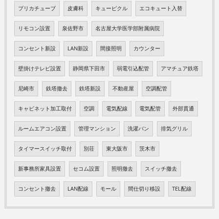
プリカチューブ
皮膚科
キューピクル
エコキュート入替
リモコン設置
泉佐野市
名古屋大学医学部附属病院
コンセント新設
LAN新設
間接照明
カウンター
壁掛けテレビ設置
静岡県下田市
弱電引込配管
アマチュア鉄塔
尼崎市
鉄塔撤去
鉄塔新設
不動産屋
空調配管
キャビネット加工取付
空調
電気配線
電気配管
外部貫通
ルームエアコン設置
管理マンション
洗濯パン
排気グリル
タイマースイッチ取付
別荘
東大阪市
茨木市
新事務所家具設置
セコム設置
照明撤去
スイッチ撤去
コンセント撤去
LAN配線
モール
間仕切り移設
TEL配線