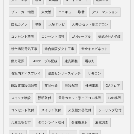
ブレーカー増設
東大阪
エコキュート取替
タワーマンション
防犯カメラ
堺市
天吊テレビ
天井カセット形エアコン
コンセント移設
コンセント増設
LANケーブル
株式会社AHMS
総合病院電気工事
総合病院ダクト工事
安全キャビネット
動力電源
LANケーブル配線
建具調整
看板灯
看板内ディスプレイ
温度センサースイッチ
リモコン
既設電気設備調査
夜間作業
埋設配管
外機電源
OAフロア
スイッチ増設
照明取付
天井カセット形エアコン移設
LAN移設
コンセント取付
スイッチ取付
火災報知器取付
シーリング取付
兵庫県明石市
ダウンライト取付
分電盤取付
漏電調査