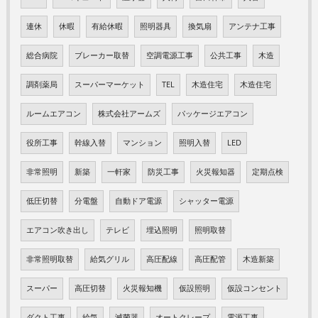
連休
休暇
有給休暇
照明器具
換気扇
アンテナ工事
総合病院
ブレーカー取替
空調電源工事
公共工事
木造
調剤薬局
スーパーマーケット
TEL
木造住宅
木造住宅
ルームエアコン
株式会社アームズ
パッケージエアコン
役所工事
幹線入替
マンション
照明入替
LED
非常照明
新築
一軒家
防災工事
火災報知器
定期点検
低圧切替
分電盤
自動ドア電源
シャッター電源
エアコン吹き出し
テレビ
埋込照明
照明取替
非常照明取替
給気グリル
高圧配線
高圧配管
木造新築
スーパー
高圧切替
火災報知機
仮設照明
仮設コンセント
ダクト工事
給気
滅菌器
オートクレープ
電源工事