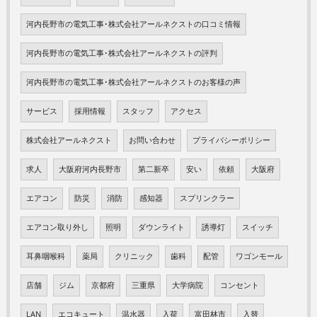
河内長野市の電気工事･株式会社アールネクストの口コミ情報
河内長野市の電気工事･株式会社アールネクストの評判
河内長野市の電気工事･株式会社アールネクストのお客様の声
サービス
採用情報
スタッフ
アクセス
株式会社アールネクスト
お問い合わせ
プライバシーポリシー
求人
大阪府河内長野市
第二新卒
安い
依頼
大阪府
エアコン
防災
消防
感知器
スプリンクラー
エアコン取り外し
照明
ダウンライト
誘導灯
スイッチ
耳鼻咽喉科
薬局
クリニック
歯科
配管
ワゴンモール
店舗
ジム
京都府
三重県
大学病院
コンセント
LAN
エコキュート
温水器
入荷
富田林市
入替