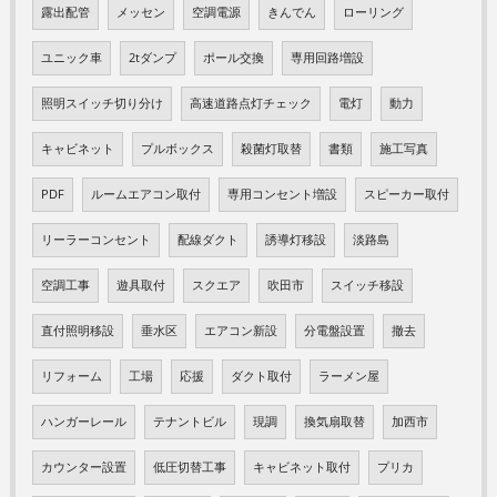
露出配管
メッセン
空調電源
きんでん
ローリング
ユニック車
2tダンプ
ポール交換
専用回路増設
照明スイッチ切り分け
高速道路点灯チェック
電灯
動力
キャビネット
プルボックス
殺菌灯取替
書類
施工写真
PDF
ルームエアコン取付
専用コンセント増設
スピーカー取付
リーラーコンセント
配線ダクト
誘導灯移設
淡路島
空調工事
遊具取付
スクエア
吹田市
スイッチ移設
直付照明移設
垂水区
エアコン新設
分電盤設置
撤去
リフォーム
工場
応援
ダクト取付
ラーメン屋
ハンガーレール
テナントビル
現調
換気扇取替
加西市
カウンター設置
低圧切替工事
キャビネット取付
プリカ