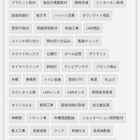
ブラケット取付
仮設分電盤取付
開発現場
インターホン取替
国道街路灯
枚方市
ハイハイ店番
ダウンライト増設
壁掛TV取付
間接照明取付
幹線工事
LAN増設
スイッチ切り分け
間仕切り仕込み
配線チェック
スライドボックス
公園灯
ポール設置
デイライト
タイマースイッチ
防犯灯
テレビアンテナ
ブロック積み
外構
事務所
トイレ改修
壁掛けTV
車屋
仕上げ
カウンター入替
LANメンタ
LANオンタ
照明器具取替
オフィスビル
夜間工事
国道街路灯取替
自立盤設置
神崎郡
バケット車
外機電源配線
イルミネーション照明取付
船上工事
高速道路
ラック
幹線引き
器具線配線