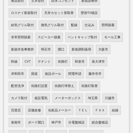
食品会社
土木会社
防水コンセント
新規診療所
ロスナイ新規取付
天井カセット形取替
壁掛TV移設
給気グリル取付
換気グリル取付
配線
仕込み
照明脱着
非常照明脱着
スピーカー脱着
ベントキャップ取付
モール工事
新築木造事務所
明石市
開口
新規調剤薬局
大阪市
幹線
CVT
テナント
街路灯
和泉市
泉大津市
岸和田市
国道
仮設ポール
関電申請
藤井寺市
配管洗浄
街路灯設置
街路灯球替え
街路灯取替
カメラ取付
仮設電気
メーターボックス
埼玉県
川越市
百貨店
店舗改修
化粧品メーカー
ＴＥＬ
ＦＡＸ
結線
泉南市
ボード開口
神戸市
分電盤移設
総合盤移設