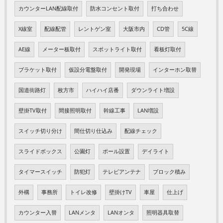
カウンターLAN配線取付
防水コンセント取付
打ち合わせ
X線室
配線配管
レントゲン室
大阪市内
CD管
5C線
AE線
メーター板取付
スポットライト取付
看板灯取付
ブラケット取付
仮設分電盤取付
開発現場
インターホン取替
国道街路灯
枚方市
ハイハイ店番
ダウンライト増設
壁掛TV取付
間接照明取付
幹線工事
LAN増設
スイッチ切り分け
間仕切り仕込み
配線チェック
スライドボックス
公園灯
ポール設置
デイライト
タイマースイッチ
防犯灯
テレビアンテナ
ブロック積み
外構
事務所
トイレ改修
壁掛けTV
車屋
仕上げ
カウンター入替
LANメンタ
LANオンタ
照明器具取替