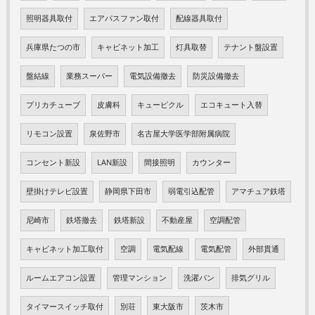
照明器具取付
エアパスファン取付
配線器具取付
兵庫県たつの市
キャビネット加工
灯具取替
テナント盤設置
盤結線
業務スーパー
電気設備撤去
防災設備撤去
プリカチューブ
皮膚科
キューピクル
エコキュート入替
リモコン設置
泉佐野市
名古屋大学医学部附属病院
コンセント新設
LAN新設
間接照明
カウンター
壁掛けテレビ設置
静岡県下田市
弱電引込配管
アマチュア鉄塔
尼崎市
鉄塔撤去
鉄塔新設
不動産屋
空調配管
キャビネット加工取付
空調
電気配線
電気配管
外部貫通
ルームエアコン設置
管理マンション
洗濯パン
排気グリル
タイマースイッチ取付
別荘
東大阪市
茨木市