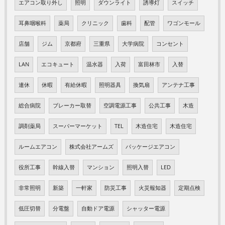
エアコン取り外し
照明
ダウンライト
誘導灯
スイッチ
耳鼻咽喉科
薬局
クリニック
歯科
配管
ワゴンモール
店舗
ジム
京都府
三重県
大学病院
コンセント
LAN
エコキュート
温水器
入荷
富田林市
入替
連休
休暇
有給休暇
照明器具
換気扇
アンテナ工事
総合病院
ブレーカー取替
空調電源工事
公共工事
木造
調剤薬局
スーパーマーケット
TEL
木造住宅
木造住宅
ルームエアコン
株式会社アームズ
パッケージエアコン
役所工事
幹線入替
マンション
照明入替
LED
非常照明
新築
一軒家
防災工事
火災報知器
定期点検
低圧切替
分電盤
自動ドア電源
シャッター電源