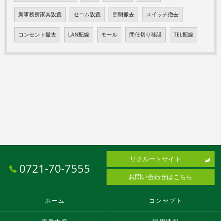
新事務所家具設置
セコム設置
照明撤去
スイッチ撤去
コンセント撤去
LAN配線
モール
間仕切り移設
TEL配線
リクルートサイト
0721-70-7555
お問い合わせはこちら
ホーム
コンセプト