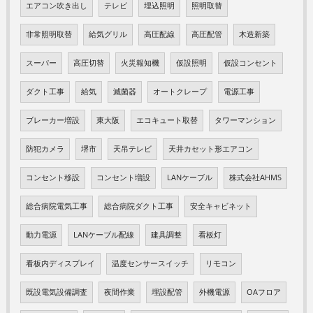
エアコン吹き出し
テレビ
埋込照明
照明取替
非常照明取替
給気グリル
高圧配線
高圧配管
木造新築
スーパー
高圧切替
火災報知機
仮設照明
仮設コンセント
ダクト工事
給気
滅菌器
オートクレープ
電源工事
ブレーカー増設
東大阪
エコキュート取替
タワーマンション
防犯カメラ
堺市
天吊テレビ
天井カセット形エアコン
コンセント移設
コンセント増設
LANケーブル
株式会社AHMS
総合病院電気工事
総合病院ダクト工事
安全キャビネット
動力電源
LANケーブル配線
建具調整
看板灯
看板内ディスプレイ
温度センサースイッチ
リモコン
既設電気設備調査
夜間作業
埋設配管
外機電源
OAフロア