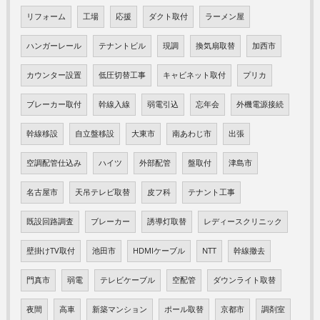
リフォーム
工場
応援
ダクト取付
ラーメン屋
ハンガーレール
テナントビル
現調
換気扇取替
加西市
カウンター設置
低圧切替工事
キャビネット取付
プリカ
ブレーカー取付
幹線入線
弱電引込
忘年会
外機電源接続
幹線移設
自立盤移設
大東市
南あわじ市
出張
空調配管仕込み
ハイツ
外部配管
盤取付
津島市
名古屋市
天吊テレビ取替
皮フ科
テナント工事
既設回路調査
ブレーカー
誘導灯取替
レディースクリニック
壁掛けTV取付
池田市
HDMIケーブル
NTT
幹線撤去
門真市
弱電
テレビケーブル
空配管
ダウンライト取替
夜間
高車
新築マンション
ポール取替
京都市
調剤室