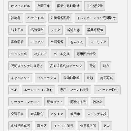
オフィスビル
夜間工事
国道街路灯取替
自立盤設置
神崎郡
バケット車
外機電源配線
イルミネーション照明取付
船上工事
高速道路
ラック
幹線引き
器具線配線
露出配管
メッセン
空調電源
きんでん
ローリング
ユニック車
2tダンプ
ポール交換
専用回路増設
照明スイッチ切り分け
高速道路点灯チェック
電灯
動力
キャビネット
プルボックス
殺菌灯取替
書類
施工写真
PDF
ルームエアコン取付
専用コンセント増設
スピーカー取付
リーラーコンセント
配線ダクト
誘導灯移設
淡路島
空調工事
遊具取付
スクエア
吹田市
スイッチ移設
直付照明移設
垂水区
エアコン新設
分電盤設置
撤去