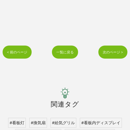
< 前のページ
一覧に戻る
次のページ >
関連タグ
#看板灯
#換気扇
#給気グリル
#看板内ディスプレイ