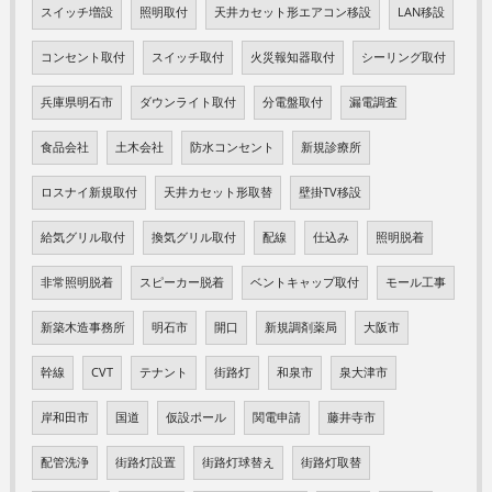
スイッチ増設
照明取付
天井カセット形エアコン移設
LAN移設
コンセント取付
スイッチ取付
火災報知器取付
シーリング取付
兵庫県明石市
ダウンライト取付
分電盤取付
漏電調査
食品会社
土木会社
防水コンセント
新規診療所
ロスナイ新規取付
天井カセット形取替
壁掛TV移設
給気グリル取付
換気グリル取付
配線
仕込み
照明脱着
非常照明脱着
スピーカー脱着
ベントキャップ取付
モール工事
新築木造事務所
明石市
開口
新規調剤薬局
大阪市
幹線
CVT
テナント
街路灯
和泉市
泉大津市
岸和田市
国道
仮設ポール
関電申請
藤井寺市
配管洗浄
街路灯設置
街路灯球替え
街路灯取替