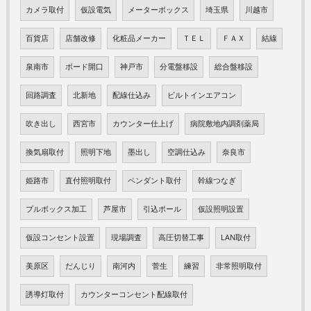
カメラ取付
仮設電気
メーターボックス
埼玉県
川越市
百貨店
店舗改修
化粧品メーカー
ＴＥＬ
ＦＡＸ
結線
泉南市
ボード開口
神戸市
分電盤移設
総合盤移設
回路調査
北新地
配線仕込み
ビルトインエアコン
吹き出し
西宮市
カウンター仕上げ
病院敷地内調剤薬局
換気扇取付
照明下地
墨出し
空調仕込み
奈良市
姫路市
直付照明取付
ペンダント取付
幹線つなぎ
プルボックス加工
芦屋市
引込ポール
仮設照明設置
仮設コンセント設置
現場調査
高圧切替工事
LAN取付
美原区
だんじり
南河内
菅生
練習
非常照明取付
誘導灯取付
カウンターコンセント配線取付