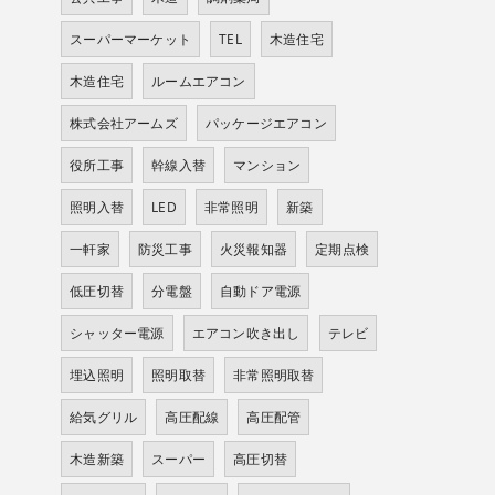
スーパーマーケット
TEL
木造住宅
木造住宅
ルームエアコン
株式会社アームズ
パッケージエアコン
役所工事
幹線入替
マンション
照明入替
LED
非常照明
新築
一軒家
防災工事
火災報知器
定期点検
低圧切替
分電盤
自動ドア電源
シャッター電源
エアコン吹き出し
テレビ
埋込照明
照明取替
非常照明取替
給気グリル
高圧配線
高圧配管
木造新築
スーパー
高圧切替