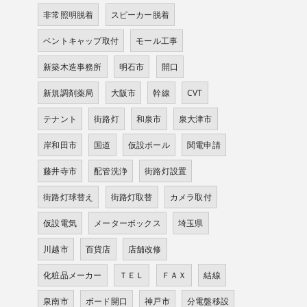
非常照明脱着
スピーカー脱着
ベントキャップ取付
モール工事
新築木造事務所
明石市
開口
新規調剤薬局
大阪市
幹線
CVT
テナント
街路灯
和泉市
泉大津市
岸和田市
国道
仮設ポール
関電申請
藤井寺市
配管洗浄
街路灯設置
街路灯球替え
街路灯取替
カメラ取付
仮設電気
メーターボックス
埼玉県
川越市
百貨店
店舗改修
化粧品メーカー
ＴＥＬ
ＦＡＸ
結線
泉南市
ボード開口
神戸市
分電盤移設