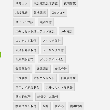
リモコン
既設電気設備調査
夜間作業
埋設配管
外機電源
OAフロア
スイッチ増設
照明取付
天井カセット形エアコン移設
LAN移設
コンセント取付
スイッチ取付
火災報知器取付
シーリング取付
兵庫県明石市
ダウンライト取付
分電盤取付
漏電調査
食品会社
土木会社
防水コンセント
新規診療所
ロスナイ新規取付
天井カセット形取替
壁掛TV移設
給気グリル取付
換気グリル取付
配線
仕込み
照明脱着