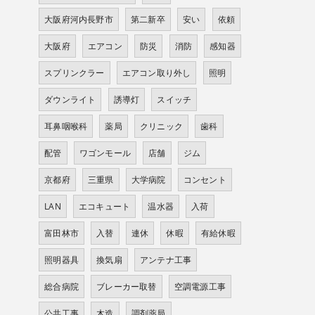
大阪府河内長野市
第二新卒
安い
依頼
大阪府
エアコン
防災
消防
感知器
スプリンクラー
エアコン取り外し
照明
ダウンライト
誘導灯
スイッチ
耳鼻咽喉科
薬局
クリニック
歯科
配管
ワゴンモール
店舗
ジム
京都府
三重県
大学病院
コンセント
LAN
エコキュート
温水器
入荷
富田林市
入替
連休
休暇
有給休暇
照明器具
換気扇
アンテナ工事
総合病院
ブレーカー取替
空調電源工事
公共工事
木造
調剤薬局