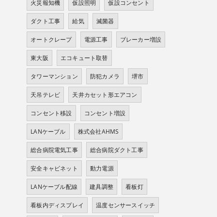
火災報知機
仮設照明
仮設コンセント
ダクト工事
給気
滅菌器
オートクレープ
電源工事
ブレーカー増設
東大阪
エコキュート取替
タワーマンション
防犯カメラ
堺市
天吊テレビ
天井カセット形エアコン
コンセント移設
コンセント増設
LANケーブル
株式会社AHMS
総合病院電気工事
総合病院ダクト工事
安全キャビネット
動力電源
LANケーブル配線
建具調整
看板灯
看板内ディスプレイ
温度センサースイッチ