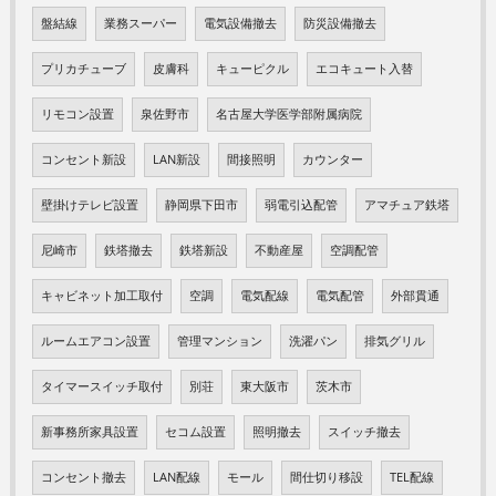
盤結線
業務スーパー
電気設備撤去
防災設備撤去
プリカチューブ
皮膚科
キューピクル
エコキュート入替
リモコン設置
泉佐野市
名古屋大学医学部附属病院
コンセント新設
LAN新設
間接照明
カウンター
壁掛けテレビ設置
静岡県下田市
弱電引込配管
アマチュア鉄塔
尼崎市
鉄塔撤去
鉄塔新設
不動産屋
空調配管
キャビネット加工取付
空調
電気配線
電気配管
外部貫通
ルームエアコン設置
管理マンション
洗濯パン
排気グリル
タイマースイッチ取付
別荘
東大阪市
茨木市
新事務所家具設置
セコム設置
照明撤去
スイッチ撤去
コンセント撤去
LAN配線
モール
間仕切り移設
TEL配線