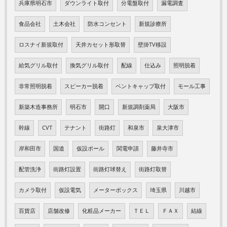
兵庫県明石市
ダウンライト取付
分電盤取付
漏電調査
食品会社
土木会社
防水コンセント
新規診療所
ロスナイ新規取付
天井カセット形取替
壁掛TV移設
給気グリル取付
換気グリル取付
配線
仕込み
照明脱着
非常照明脱着
スピーカー脱着
ベントキャップ取付
モール工事
新築木造事務所
明石市
開口
新規調剤薬局
大阪市
幹線
CVT
テナント
街路灯
和泉市
泉大津市
岸和田市
国道
仮設ポール
関電申請
藤井寺市
配管洗浄
街路灯設置
街路灯球替え
街路灯取替
カメラ取付
仮設電気
メーターボックス
埼玉県
川越市
百貨店
店舗改修
化粧品メーカー
ＴＥＬ
ＦＡＸ
結線