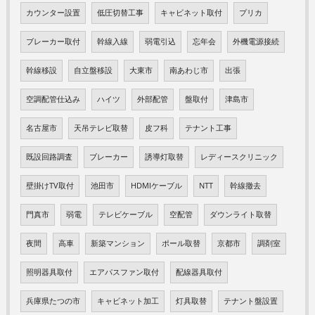
カウンター設置
低圧切替工事
キャビネット取付
プリカ
ブレーカー取付
幹線入線
弱電引込
忘年会
外機電源接続
幹線移設
自立盤移設
大東市
南あわじ市
出張
空調配管仕込み
ハイツ
外部配管
盤取付
津島市
名古屋市
天吊テレビ取替
皮フ科
テナント工事
既設回路調査
ブレーカー
誘導灯取替
レディースクリニック
壁掛けTV取付
池田市
HDMIケーブル
NTT
幹線撤去
門真市
弱電
テレビケーブル
空配管
ダウンライト取替
夜間
高車
新築マンション
ポール取替
京都市
調剤室
照明器具取付
エアパスファン取付
配線器具取付
兵庫県たつの市
キャビネット加工
灯具取替
テナント盤設置