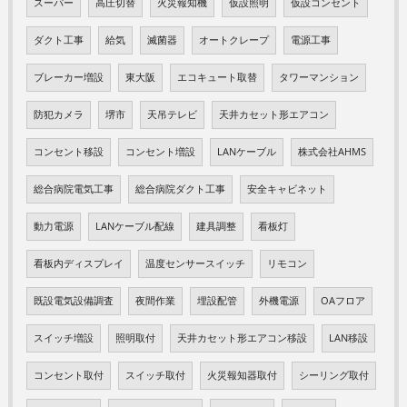
スーパー
高圧切替
火災報知機
仮設照明
仮設コンセント
ダクト工事
給気
滅菌器
オートクレープ
電源工事
ブレーカー増設
東大阪
エコキュート取替
タワーマンション
防犯カメラ
堺市
天吊テレビ
天井カセット形エアコン
コンセント移設
コンセント増設
LANケーブル
株式会社AHMS
総合病院電気工事
総合病院ダクト工事
安全キャビネット
動力電源
LANケーブル配線
建具調整
看板灯
看板内ディスプレイ
温度センサースイッチ
リモコン
既設電気設備調査
夜間作業
埋設配管
外機電源
OAフロア
スイッチ増設
照明取付
天井カセット形エアコン移設
LAN移設
コンセント取付
スイッチ取付
火災報知器取付
シーリング取付