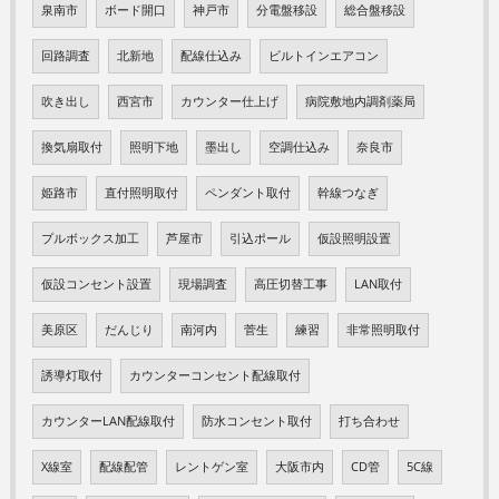
泉南市
ボード開口
神戸市
分電盤移設
総合盤移設
回路調査
北新地
配線仕込み
ビルトインエアコン
吹き出し
西宮市
カウンター仕上げ
病院敷地内調剤薬局
換気扇取付
照明下地
墨出し
空調仕込み
奈良市
姫路市
直付照明取付
ペンダント取付
幹線つなぎ
プルボックス加工
芦屋市
引込ポール
仮設照明設置
仮設コンセント設置
現場調査
高圧切替工事
LAN取付
美原区
だんじり
南河内
菅生
練習
非常照明取付
誘導灯取付
カウンターコンセント配線取付
カウンターLAN配線取付
防水コンセント取付
打ち合わせ
X線室
配線配管
レントゲン室
大阪市内
CD管
5C線