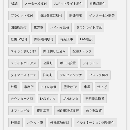
AE線
メーター板取付
スポットライト取付
看板灯取付
ブラケット取付
仮設分電盤取付
開発現場
インターホン取替
国道街路灯
枚方市
ハイハイ店番
ダウンライト増設
壁掛TV取付
間接照明取付
幹線工事
LAN増設
スイッチ切り分け
間仕切り仕込み
配線チェック
スライドボックス
公園灯
ポール設置
デイライト
タイマースイッチ
防犯灯
テレビアンテナ
ブロック積み
外構
事務所
トイレ改修
壁掛けTV
車屋
仕上げ
カウンター入替
LANメンタ
LANオンタ
照明器具取替
オフィスビル
夜間工事
国道街路灯取替
自立盤設置
神崎郡
バケット車
外機電源配線
イルミネーション照明取付