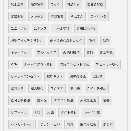
船上工事
高速道路
ラック
幹線引き
器具線配線
露出配管
メッセン
空調電源
きんでん
ローリング
ユニック車
2tダンプ
ポール交換
専用回路増設
照明スイッチ切り分け
高速道路点灯チェック
電灯
動力
キャビネット
プルボックス
殺菌灯取替
書類
施工写真
PDF
ルームエアコン取付
専用コンセント増設
スピーカー取付
リーラーコンセント
配線ダクト
誘導灯移設
淡路島
空調工事
遊具取付
スクエア
吹田市
スイッチ移設
直付照明移設
垂水区
エアコン新設
分電盤設置
撤去
リフォーム
工場
応援
ダクト取付
ラーメン屋
ハンガーレール
テナントビル
現調
換気扇取替
加西市