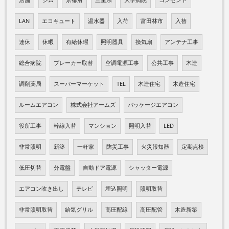
店舗
ジム
京都府
三重県
大学病院
コンセント
LAN
エコキュート
温水器
入荷
富田林市
入替
連休
休暇
有給休暇
照明器具
換気扇
アンテナ工事
総合病院
ブレーカー取替
空調電源工事
公共工事
木造
調剤薬局
スーパーマーケット
TEL
木造住宅
木造住宅
ルームエアコン
株式会社アームズ
パッケージエアコン
役所工事
幹線入替
マンション
照明入替
LED
非常照明
新築
一軒家
防災工事
火災報知器
定期点検
低圧切替
分電盤
自動ドア電源
シャッター電源
エアコン吹き出し
テレビ
埋込照明
照明取替
非常照明取替
給気グリル
高圧配線
高圧配管
木造新築