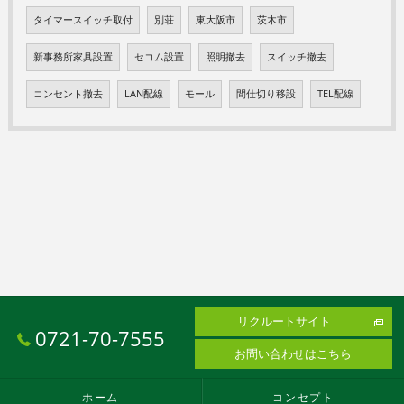
タイマースイッチ取付
別荘
東大阪市
茨木市
新事務所家具設置
セコム設置
照明撤去
スイッチ撤去
コンセント撤去
LAN配線
モール
間仕切り移設
TEL配線
リクルートサイト
0721-70-7555
お問い合わせはこちら
ホーム
コンセプト