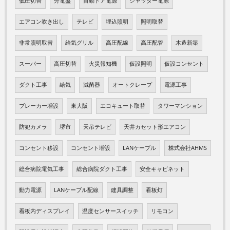
低圧切替
分電盤
自動ドア電源
シャッター電源
エアコン吹き出し
テレビ
埋込照明
照明取替
非常照明取替
給気グリル
高圧配線
高圧配管
木造新築
スーパー
高圧切替
火災報知機
仮設照明
仮設コンセント
ダクト工事
給気
滅菌器
オートクレープ
電源工事
ブレーカー増設
東大阪
エコキュート取替
タワーマンション
防犯カメラ
堺市
天吊テレビ
天井カセット形エアコン
コンセント移設
コンセント増設
LANケーブル
株式会社AHMS
総合病院電気工事
総合病院ダクト工事
安全キャビネット
動力電源
LANケーブル配線
建具調整
看板灯
看板内ディスプレイ
温度センサースイッチ
リモコン