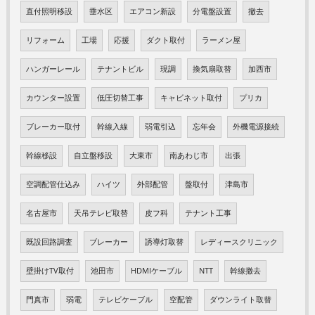
直付照明移設
垂水区
エアコン新設
分電盤設置
撤去
リフォーム
工場
応援
ダクト取付
ラーメン屋
ハンガーレール
テナントビル
現調
換気扇取替
加西市
カウンター設置
低圧切替工事
キャビネット取付
プリカ
ブレーカー取付
幹線入線
弱電引込
忘年会
外機電源接続
幹線移設
自立盤移設
大東市
南あわじ市
出張
空調配管仕込み
ハイツ
外部配管
盤取付
津島市
名古屋市
天吊テレビ取替
皮フ科
テナント工事
既設回路調査
ブレーカー
誘導灯取替
レディースクリニック
壁掛けTV取付
池田市
HDMIケーブル
NTT
幹線撤去
門真市
弱電
テレビケーブル
空配管
ダウンライト取替