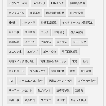
カウンター入替
LANメンタ
LANオンタ
照明器具取替
オフィスビル
夜間工事
国道街路灯取替
自立盤設置
神崎郡
バケット車
外機電源配線
イルミネーション照明取付
船上工事
高速道路
ラック
幹線引き
器具線配線
露出配管
メッセン
空調電源
きんでん
ローリング
ユニック車
2tダンプ
ポール交換
専用回路増設
照明スイッチ切り分け
高速道路点灯チェック
電灯
動力
キャビネット
プルボックス
殺菌灯取替
書類
施工写真
PDF
ルームエアコン取付
専用コンセント増設
スピーカー取付
リーラーコンセント
配線ダクト
誘導灯移設
淡路島
空調工事
遊具取付
スクエア
吹田市
スイッチ移設