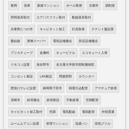
夜間
高車
新築マンション
ポール取替
京都市
調剤室
照明器具取付
エアパスファン取付
配線器具取付
兵庫県たつの市
キャビネット加工
灯具取替
テナント盤設置
盤結線
業務スーパー
電気設備撤去
防災設備撤去
プリカチューブ
皮膚科
キューピクル
エコキュート入替
リモコン設置
泉佐野市
名古屋大学医学部附属病院
コンセント新設
LAN新設
間接照明
カウンター
壁掛けテレビ設置
静岡県下田市
弱電引込配管
アマチュア鉄塔
尼崎市
鉄塔撤去
鉄塔新設
不動産屋
空調配管
キャビネット加工取付
空調
電気配線
電気配管
外部貫通
ルームエアコン設置
管理マンション
洗濯パン
排気グリル