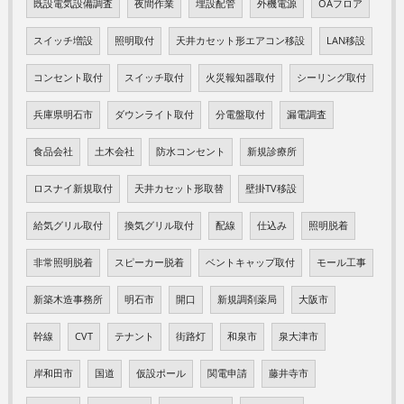
既設電気設備調査
夜間作業
埋設配管
外機電源
OAフロア
スイッチ増設
照明取付
天井カセット形エアコン移設
LAN移設
コンセント取付
スイッチ取付
火災報知器取付
シーリング取付
兵庫県明石市
ダウンライト取付
分電盤取付
漏電調査
食品会社
土木会社
防水コンセント
新規診療所
ロスナイ新規取付
天井カセット形取替
壁掛TV移設
給気グリル取付
換気グリル取付
配線
仕込み
照明脱着
非常照明脱着
スピーカー脱着
ベントキャップ取付
モール工事
新築木造事務所
明石市
開口
新規調剤薬局
大阪市
幹線
CVT
テナント
街路灯
和泉市
泉大津市
岸和田市
国道
仮設ポール
関電申請
藤井寺市