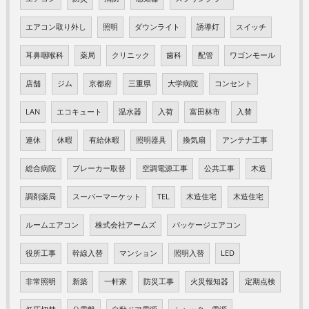
エアコン取り外し
照明
ダウンライト
誘導灯
スイッチ
耳鼻咽喉科
薬局
クリニック
歯科
配管
ワゴンモール
店舗
ジム
京都府
三重県
大学病院
コンセント
LAN
エコキュート
温水器
入荷
富田林市
入替
連休
休暇
有給休暇
照明器具
換気扇
アンテナ工事
総合病院
ブレーカー取替
空調電源工事
公共工事
木造
調剤薬局
スーパーマーケット
TEL
木造住宅
木造住宅
ルームエアコン
株式会社アームズ
パッケージエアコン
役所工事
幹線入替
マンション
照明入替
LED
非常照明
新築
一軒家
防災工事
火災報知器
定期点検