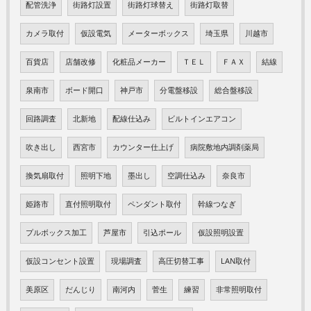
配管洗浄
街路灯設置
街路灯球替え
街路灯取替
カメラ取付
仮設電気
メーターボックス
埼玉県
川越市
百貨店
店舗改修
化粧品メーカー
ＴＥＬ
ＦＡＸ
結線
泉南市
ボード開口
神戸市
分電盤移設
総合盤移設
回路調査
北新地
配線仕込み
ビルトインエアコン
吹き出し
西宮市
カウンター仕上げ
病院敷地内調剤薬局
換気扇取付
照明下地
墨出し
空調仕込み
奈良市
姫路市
直付照明取付
ペンダント取付
幹線つなぎ
プルボックス加工
芦屋市
引込ポール
仮設照明設置
仮設コンセント設置
現場調査
高圧切替工事
LAN取付
美原区
だんじり
南河内
菅生
練習
非常照明取付