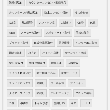
誘導灯取付
カウンターコンセント配線取付
カウンターLAN配線取付
防水コンセント取付
打ち合わせ
X線室
配線配管
レントゲン室
大阪市内
CD管
5C線
AE線
メーター板取付
スポットライト取付
看板灯取付
ブラケット取付
仮設分電盤取付
開発現場
インターホン取替
国道街路灯
枚方市
ハイハイ店番
ダウンライト増設
壁掛TV取付
間接照明取付
幹線工事
LAN増設
スイッチ切り分け
間仕切り仕込み
配線チェック
スライドボックス
公園灯
ポール設置
デイライト
タイマースイッチ
防犯灯
テレビアンテナ
ブロック積み
外構
事務所
トイレ改修
壁掛けTV
車屋
仕上げ