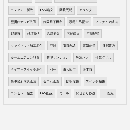
コンセント新設
LAN新設
間接照明
カウンター
壁掛けテレビ設置
静岡県下田市
弱電引込配管
アマチュア鉄塔
尼崎市
鉄塔撤去
鉄塔新設
不動産屋
空調配管
キャビネット加工取付
空調
電気配線
電気配管
外部貫通
ルームエアコン設置
管理マンション
洗濯パン
排気グリル
タイマースイッチ取付
別荘
東大阪市
茨木市
新事務所家具設置
セコム設置
照明撤去
スイッチ撤去
コンセント撤去
LAN配線
モール
間仕切り移設
TEL配線