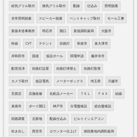
給気グリル取付
換気グリル取付
配線
仕込み
照明脱着
非常照明脱着
スピーカー脱着
ベントキャップ取付
モール工事
新築木造事務所
明石市
開口
新規調剤薬局
大阪市
幹線
CVT
テナント
街路灯
和泉市
泉大津市
岸和田市
国道
仮設ポール
関電申請
藤井寺市
配管洗浄
街路灯設置
街路灯球替え
街路灯取替
カメラ取付
仮設電気
メーターボックス
埼玉県
川越市
百貨店
店舗改修
化粧品メーカー
ＴＥＬ
ＦＡＸ
結線
泉南市
ボード開口
神戸市
分電盤移設
総合盤移設
回路調査
北新地
配線仕込み
ビルトインエアコン
吹き出し
西宮市
カウンター仕上げ
病院敷地内調剤薬局