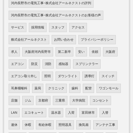
河内長野市の電気工事･株式会社アールネクストの評判
河内長野市の電気工事･株式会社アールネクストのお客様の声
サービス
採用情報
スタッフ
アクセス
株式会社アールネクスト
お問い合わせ
プライバシーポリシー
求人
大阪府河内長野市
第二新卒
安い
依頼
大阪府
エアコン
防災
消防
感知器
スプリンクラー
エアコン取り外し
照明
ダウンライト
誘導灯
スイッチ
耳鼻咽喉科
薬局
クリニック
歯科
配管
ワゴンモール
店舗
ジム
京都府
三重県
大学病院
コンセント
LAN
エコキュート
温水器
入荷
富田林市
入替
連休
休暇
有給休暇
照明器具
換気扇
アンテナ工事