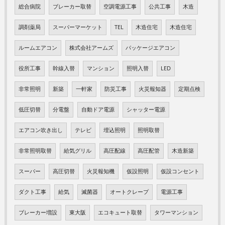
総合病院
ブレーカー取替
空調電源工事
公共工事
木造
調剤薬局
スーパーマーケット
TEL
木造住宅
木造住宅
ルームエアコン
株式会社アームズ
パッケージエアコン
役所工事
幹線入替
マンション
照明入替
LED
非常照明
新築
一軒家
防災工事
火災報知器
定期点検
低圧切替
分電盤
自動ドア電源
シャッター電源
エアコン吹き出し
テレビ
埋込照明
照明取替
非常照明取替
給気グリル
高圧配線
高圧配管
木造新築
スーパー
高圧切替
火災報知機
仮設照明
仮設コンセント
ダクト工事
給気
滅菌器
オートクレープ
電源工事
ブレーカー増設
東大阪
エコキュート取替
タワーマンション