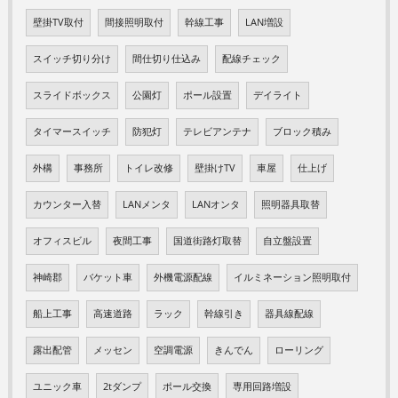
壁掛TV取付
間接照明取付
幹線工事
LAN増設
スイッチ切り分け
間仕切り仕込み
配線チェック
スライドボックス
公園灯
ポール設置
デイライト
タイマースイッチ
防犯灯
テレビアンテナ
ブロック積み
外構
事務所
トイレ改修
壁掛けTV
車屋
仕上げ
カウンター入替
LANメンタ
LANオンタ
照明器具取替
オフィスビル
夜間工事
国道街路灯取替
自立盤設置
神崎郡
バケット車
外機電源配線
イルミネーション照明取付
船上工事
高速道路
ラック
幹線引き
器具線配線
露出配管
メッセン
空調電源
きんでん
ローリング
ユニック車
2tダンプ
ポール交換
専用回路増設