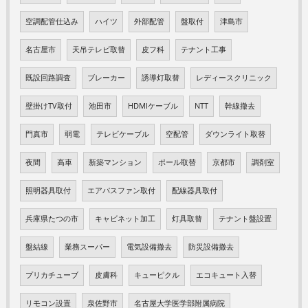
空調配管仕込み
ハイツ
外部配管
盤取付
津島市
名古屋市
天吊テレビ取替
皮フ科
テナント工事
既設回路調査
ブレーカー
誘導灯取替
レディースクリニック
壁掛けTV取付
池田市
HDMIケーブル
NTT
幹線撤去
門真市
弱電
テレビケーブル
空配管
ダウンライト取替
夜間
高車
新築マンション
ポール取替
京都市
調剤室
照明器具取付
エアパスファン取付
配線器具取付
兵庫県たつの市
キャビネット加工
灯具取替
テナント盤設置
盤結線
業務スーパー
電気設備撤去
防災設備撤去
プリカチューブ
皮膚科
キューピクル
エコキュート入替
リモコン設置
泉佐野市
名古屋大学医学部附属病院