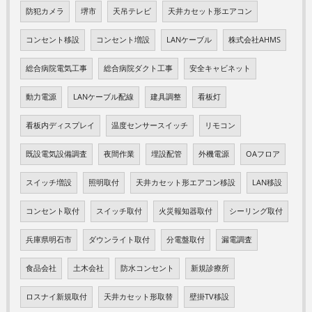
防犯カメラ
堺市
天吊テレビ
天井カセット形エアコン
コンセント移設
コンセント増設
LANケーブル
株式会社AHMS
総合病院電気工事
総合病院ダクト工事
安全キャビネット
動力電源
LANケーブル配線
建具調整
看板灯
看板内ディスプレイ
温度センサースイッチ
リモコン
既設電気設備調査
夜間作業
埋設配管
外機電源
OAフロア
スイッチ増設
照明取付
天井カセット形エアコン移設
LAN移設
コンセント取付
スイッチ取付
火災報知器取付
シーリング取付
兵庫県明石市
ダウンライト取付
分電盤取付
漏電調査
食品会社
土木会社
防水コンセント
新規診療所
ロスナイ新規取付
天井カセット形取替
壁掛TV移設