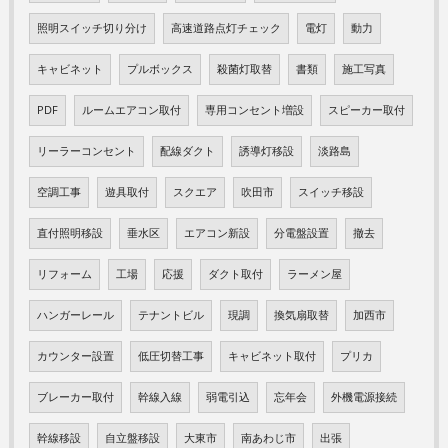
照明スイッチ切り分け
高速道路点灯チェック
電灯
動力
キャビネット
プルボックス
殺菌灯取替
書類
施工写真
PDF
ルームエアコン取付
専用コンセント増設
スピーカー取付
リーラーコンセント
配線ダクト
誘導灯移設
淡路島
空調工事
遊具取付
スクエア
吹田市
スイッチ移設
直付照明移設
垂水区
エアコン新設
分電盤設置
撤去
リフォーム
工場
応援
ダクト取付
ラーメン屋
ハンガーレール
テナントビル
現調
換気扇取替
加西市
カウンター設置
低圧切替工事
キャビネット取付
プリカ
ブレーカー取付
幹線入線
弱電引込
忘年会
外機電源接続
幹線移設
自立盤移設
大東市
南あわじ市
出張