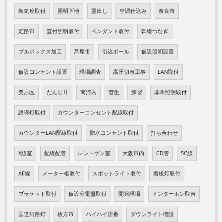
換気扇取付
照明下地
墨出し
空調仕込み
奈良市
姫路市
直付照明取付
ペンダント取付
幹線つなぎ
プルボックス加工
芦屋市
引込ポール
仮設照明設置
仮設コンセント設置
現場調査
高圧切替工事
LAN取付
美原区
だんじり
南河内
菅生
練習
非常照明取付
誘導灯取付
カウンターコンセント配線取付
カウンターLAN配線取付
防水コンセント取付
打ち合わせ
X線室
配線配管
レントゲン室
大阪市内
CD管
5C線
AE線
メーター板取付
スポットライト取付
看板灯取付
ブラケット取付
仮設分電盤取付
開発現場
インターホン取替
国道街路灯
枚方市
ハイハイ店番
ダウンライト増設