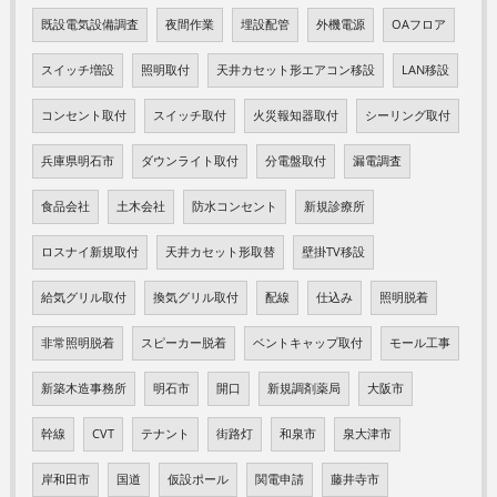
既設電気設備調査
夜間作業
埋設配管
外機電源
OAフロア
スイッチ増設
照明取付
天井カセット形エアコン移設
LAN移設
コンセント取付
スイッチ取付
火災報知器取付
シーリング取付
兵庫県明石市
ダウンライト取付
分電盤取付
漏電調査
食品会社
土木会社
防水コンセント
新規診療所
ロスナイ新規取付
天井カセット形取替
壁掛TV移設
給気グリル取付
換気グリル取付
配線
仕込み
照明脱着
非常照明脱着
スピーカー脱着
ベントキャップ取付
モール工事
新築木造事務所
明石市
開口
新規調剤薬局
大阪市
幹線
CVT
テナント
街路灯
和泉市
泉大津市
岸和田市
国道
仮設ポール
関電申請
藤井寺市