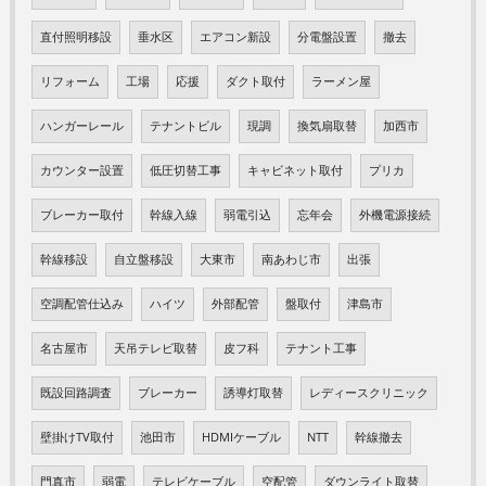
直付照明移設
垂水区
エアコン新設
分電盤設置
撤去
リフォーム
工場
応援
ダクト取付
ラーメン屋
ハンガーレール
テナントビル
現調
換気扇取替
加西市
カウンター設置
低圧切替工事
キャビネット取付
プリカ
ブレーカー取付
幹線入線
弱電引込
忘年会
外機電源接続
幹線移設
自立盤移設
大東市
南あわじ市
出張
空調配管仕込み
ハイツ
外部配管
盤取付
津島市
名古屋市
天吊テレビ取替
皮フ科
テナント工事
既設回路調査
ブレーカー
誘導灯取替
レディースクリニック
壁掛けTV取付
池田市
HDMIケーブル
NTT
幹線撤去
門真市
弱電
テレビケーブル
空配管
ダウンライト取替