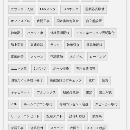
カウンター入替
LANメンタ
LANオンタ
照明器具取替
オフィスビル
夜間工事
国道街路灯取替
自立盤設置
神崎郡
バケット車
外機電源配線
イルミネーション照明取付
船上工事
高速道路
ラック
幹線引き
器具線配線
露出配管
メッセン
空調電源
きんでん
ローリング
ユニック車
2tダンプ
ポール交換
専用回路増設
照明スイッチ切り分け
高速道路点灯チェック
電灯
動力
キャビネット
プルボックス
殺菌灯取替
書類
施工写真
PDF
ルームエアコン取付
専用コンセント増設
スピーカー取付
リーラーコンセント
配線ダクト
誘導灯移設
淡路島
空調工事
遊具取付
スクエア
吹田市
スイッチ移設