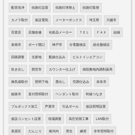
配管洗浄
街路灯設置
街路灯球替え
街路灯取替
カメラ取付
仮設電気
メーターボックス
埼玉県
川越市
百貨店
店舗改修
化粧品メーカー
ＴＥＬ
ＦＡＸ
結線
泉南市
ボード開口
神戸市
分電盤移設
総合盤移設
回路調査
北新地
配線仕込み
ビルトインエアコン
吹き出し
西宮市
カウンター仕上げ
病院敷地内調剤薬局
換気扇取付
照明下地
墨出し
空調仕込み
奈良市
姫路市
直付照明取付
ペンダント取付
幹線つなぎ
プルボックス加工
芦屋市
引込ポール
仮設照明設置
仮設コンセント設置
現場調査
高圧切替工事
LAN取付
美原区
だんじり
南河内
菅生
練習
非常照明取付