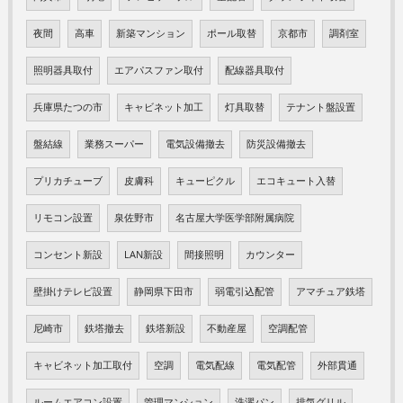
夜間
高車
新築マンション
ポール取替
京都市
調剤室
照明器具取付
エアパスファン取付
配線器具取付
兵庫県たつの市
キャビネット加工
灯具取替
テナント盤設置
盤結線
業務スーパー
電気設備撤去
防災設備撤去
プリカチューブ
皮膚科
キューピクル
エコキュート入替
リモコン設置
泉佐野市
名古屋大学医学部附属病院
コンセント新設
LAN新設
間接照明
カウンター
壁掛けテレビ設置
静岡県下田市
弱電引込配管
アマチュア鉄塔
尼崎市
鉄塔撤去
鉄塔新設
不動産屋
空調配管
キャビネット加工取付
空調
電気配線
電気配管
外部貫通
ルームエアコン設置
管理マンション
洗濯パン
排気グリル