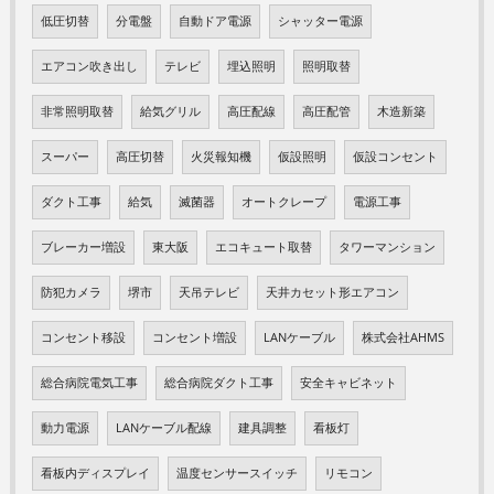
低圧切替
分電盤
自動ドア電源
シャッター電源
エアコン吹き出し
テレビ
埋込照明
照明取替
非常照明取替
給気グリル
高圧配線
高圧配管
木造新築
スーパー
高圧切替
火災報知機
仮設照明
仮設コンセント
ダクト工事
給気
滅菌器
オートクレープ
電源工事
ブレーカー増設
東大阪
エコキュート取替
タワーマンション
防犯カメラ
堺市
天吊テレビ
天井カセット形エアコン
コンセント移設
コンセント増設
LANケーブル
株式会社AHMS
総合病院電気工事
総合病院ダクト工事
安全キャビネット
動力電源
LANケーブル配線
建具調整
看板灯
看板内ディスプレイ
温度センサースイッチ
リモコン