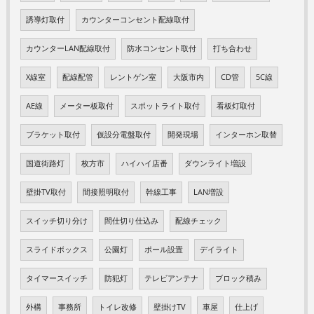
誘導灯取付
カウンターコンセント配線取付
カウンターLAN配線取付
防水コンセント取付
打ち合わせ
X線室
配線配管
レントゲン室
大阪市内
CD管
5C線
AE線
メーター板取付
スポットライト取付
看板灯取付
ブラケット取付
仮設分電盤取付
開発現場
インターホン取替
国道街路灯
枚方市
ハイハイ店番
ダウンライト増設
壁掛TV取付
間接照明取付
幹線工事
LAN増設
スイッチ切り分け
間仕切り仕込み
配線チェック
スライドボックス
公園灯
ポール設置
デイライト
タイマースイッチ
防犯灯
テレビアンテナ
ブロック積み
外構
事務所
トイレ改修
壁掛けTV
車屋
仕上げ