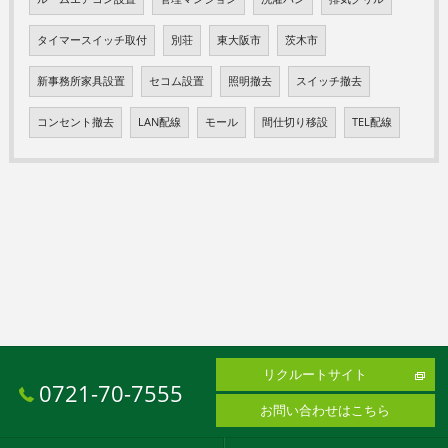
タイマースイッチ取付
別荘
東大阪市
茨木市
新事務所家具設置
セコム設置
照明撤去
スイッチ撤去
コンセント撤去
LAN配線
モール
間仕切り移設
TEL配線
リクルートサイト
0721-70-7555
お問い合わせはこちら