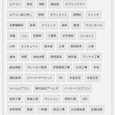
エアコン
防災
消防
感知器
スプリンクラー
エアコン取り外し
照明
ダウンライト
誘導灯
スイッチ
耳鼻咽喉科
薬局
クリニック
歯科
配管
ワゴンモール
店舗
ジム
京都府
三重県
大学病院
コンセント
LAN
エコキュート
温水器
入荷
富田林市
入替
連休
休暇
有給休暇
照明器具
換気扇
アンテナ工事
総合病院
ブレーカー取替
空調電源工事
公共工事
木造
調剤薬局
スーパーマーケット
TEL
木造住宅
木造住宅
ルームエアコン
株式会社アームズ
パッケージエアコン
役所工事
幹線入替
マンション
照明入替
LED
非常照明
新築
一軒家
防災工事
火災報知器
定期点検