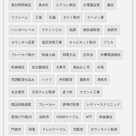
直付照明移設
垂水区
エアコン新設
分電盤設置
撤去
リフォーム
工場
応援
ダクト取付
ラーメン屋
ハンガーレール
テナントビル
現調
換気扇取替
加西市
カウンター設置
低圧切替工事
キャビネット取付
プリカ
ブレーカー取付
幹線入線
弱電引込
忘年会
外機電源接続
幹線移設
自立盤移設
大東市
南あわじ市
出張
空調配管仕込み
ハイツ
外部配管
盤取付
津島市
名古屋市
天吊テレビ取替
皮フ科
テナント工事
既設回路調査
ブレーカー
誘導灯取替
レディースクリニック
壁掛けTV取付
池田市
HDMIケーブル
NTT
幹線撤去
門真市
弱電
テレビケーブル
空配管
ダウンライト取替