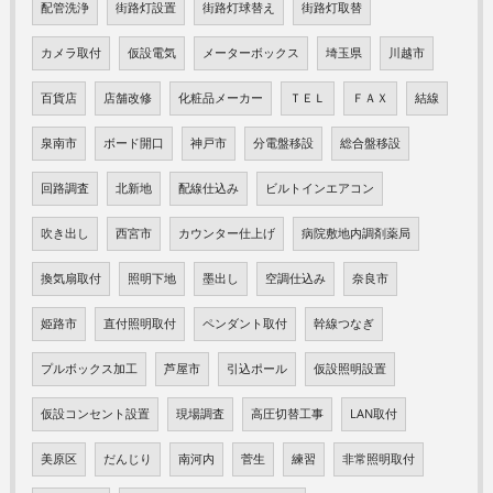
配管洗浄
街路灯設置
街路灯球替え
街路灯取替
カメラ取付
仮設電気
メーターボックス
埼玉県
川越市
百貨店
店舗改修
化粧品メーカー
ＴＥＬ
ＦＡＸ
結線
泉南市
ボード開口
神戸市
分電盤移設
総合盤移設
回路調査
北新地
配線仕込み
ビルトインエアコン
吹き出し
西宮市
カウンター仕上げ
病院敷地内調剤薬局
換気扇取付
照明下地
墨出し
空調仕込み
奈良市
姫路市
直付照明取付
ペンダント取付
幹線つなぎ
プルボックス加工
芦屋市
引込ポール
仮設照明設置
仮設コンセント設置
現場調査
高圧切替工事
LAN取付
美原区
だんじり
南河内
菅生
練習
非常照明取付