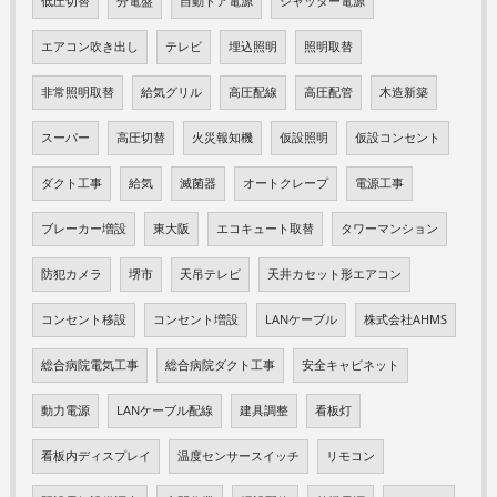
低圧切替
分電盤
自動ドア電源
シャッター電源
エアコン吹き出し
テレビ
埋込照明
照明取替
非常照明取替
給気グリル
高圧配線
高圧配管
木造新築
スーパー
高圧切替
火災報知機
仮設照明
仮設コンセント
ダクト工事
給気
滅菌器
オートクレープ
電源工事
ブレーカー増設
東大阪
エコキュート取替
タワーマンション
防犯カメラ
堺市
天吊テレビ
天井カセット形エアコン
コンセント移設
コンセント増設
LANケーブル
株式会社AHMS
総合病院電気工事
総合病院ダクト工事
安全キャビネット
動力電源
LANケーブル配線
建具調整
看板灯
看板内ディスプレイ
温度センサースイッチ
リモコン