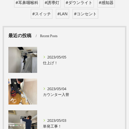
#耳鼻咽喉科
#誘導灯
#ダウンライト
#感知器
#スイッチ
#LAN
#コンセント
最近の投稿
Recent Posts
2023/05/05
仕上げ！
2023/05/04
カウンター入替
2023/05/03
単発工事！