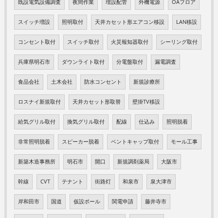
既設電気設備調査
夜間作業
埋設配管
外機電源
OAフロア
スイッチ増設
照明取付
天井カセット形エアコン移設
LAN移設
コンセント取付
スイッチ取付
火災報知器取付
シーリング取付
兵庫県明石市
ダウンライト取付
分電盤取付
漏電調査
食品会社
土木会社
防水コンセント
新規診療所
ロスナイ新規取付
天井カセット形取替
壁掛TV移設
給気グリル取付
換気グリル取付
配線
仕込み
照明脱着
非常照明脱着
スピーカー脱着
ベントキャップ取付
モール工事
新築木造事務所
明石市
開口
新規調剤薬局
大阪市
幹線
CVT
テナント
街路灯
和泉市
泉大津市
岸和田市
国道
仮設ポール
関電申請
藤井寺市