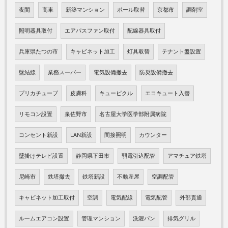
夜間
高車
新築マンション
ポール取替
京都市
調剤室
照明器具取付
エアパスファン取付
配線器具取付
兵庫県たつの市
キャビネット加工
灯具取替
テナント盤設置
盤結線
業務スーパー
電気設備撤去
防災設備撤去
プリカチューブ
皮膚科
キューピクル
エコキュート入替
リモコン設置
泉佐野市
名古屋大学医学部附属病院
コンセント新設
LAN新設
間接照明
カウンター
壁掛けテレビ設置
静岡県下田市
弱電引込配管
アマチュア鉄塔
尼崎市
鉄塔撤去
鉄塔新設
不動産屋
空調配管
キャビネット加工取付
空調
電気配線
電気配管
外部貫通
ルームエアコン設置
管理マンション
洗濯パン
排気グリル