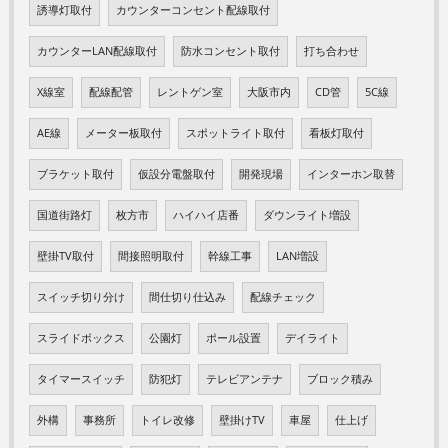
誘導灯取付
カウンターコンセント配線取付
カウンターLAN配線取付
防水コンセント取付
打ち合わせ
X線室
配線配管
レントゲン室
大阪市内
CD管
5C線
AE線
メーター板取付
スポットライト取付
看板灯取付
ブラケット取付
仮設分電盤取付
開発現場
インターホン取替
国道街路灯
枚方市
ハイハイ店番
ダウンライト増設
壁掛TV取付
間接照明取付
幹線工事
LAN増設
スイッチ切り分け
間仕切り仕込み
配線チェック
スライドボックス
公園灯
ポール設置
デイライト
タイマースイッチ
防犯灯
テレビアンテナ
ブロック積み
外構
事務所
トイレ改修
壁掛けTV
車屋
仕上げ