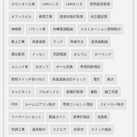
カウンター入替
LANメンタ
LANオンタ
照明器具取替
オフィスビル
夜間工事
国道街路灯取替
自立盤設置
神崎郡
バケット車
外機電源配線
イルミネーション照明取付
船上工事
高速道路
ラック
幹線引き
器具線配線
露出配管
メッセン
空調電源
きんでん
ローリング
ユニック車
2tダンプ
ポール交換
専用回路増設
照明スイッチ切り分け
高速道路点灯チェック
電灯
動力
キャビネット
プルボックス
殺菌灯取替
書類
施工写真
PDF
ルームエアコン取付
専用コンセント増設
スピーカー取付
リーラーコンセント
配線ダクト
誘導灯移設
淡路島
空調工事
遊具取付
スクエア
吹田市
スイッチ移設