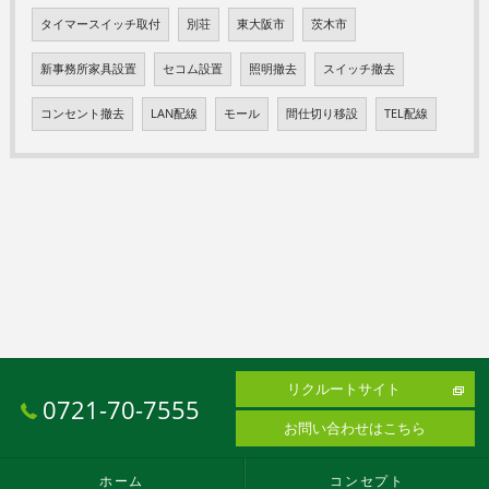
タイマースイッチ取付
別荘
東大阪市
茨木市
新事務所家具設置
セコム設置
照明撤去
スイッチ撤去
コンセント撤去
LAN配線
モール
間仕切り移設
TEL配線
リクルートサイト
0721-70-7555
お問い合わせはこちら
ホーム
コンセプト