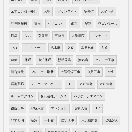
エアコン取り外し
照明
ダウンライト
誘導灯
スイッチ
耳鼻咽喉科
薬局
クリニック
歯科
配管
ワゴンモール
店舗
ジム
京都府
三重県
大学病院
コンセント
LAN
エコキュート
温水器
入荷
富田林市
入替
連休
休暇
有給休暇
照明器具
換気扇
アンテナ工事
総合病院
ブレーカー取替
空調電源工事
公共工事
木造
調剤薬局
スーパーマーケット
TEL
木造住宅
木造住宅
ルームエアコン
株式会社アームズ
パッケージエアコン
役所工事
幹線入替
マンション
照明入替
LED
非常照明
新築
一軒家
防災工事
火災報知器
定期点検